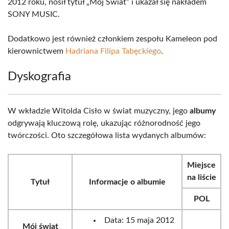
2012 roku, nosił tytuł „Mój Świat” i ukazał się nakładem
SONY MUSIC.
Dodatkowo jest również członkiem zespołu Kameleon pod
kierownictwem
Hadriana Filipa Tabęckiego
.
Dyskografia
W wkładzie Witolda Cisło w świat muzyczny, jego
albumy
odgrywają kluczową rolę, ukazując różnorodność jego
twórczości. Oto szczegółowa lista wydanych albumów:
Miejsce
na liście
Tytuł
Informacje o albumie
POL
Data: 15 maja 2012
Mój świat