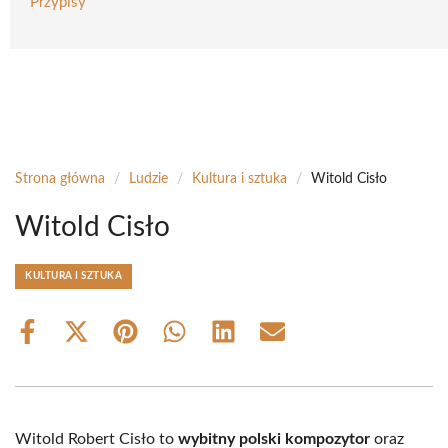
Przypisy
Strona główna
/
Ludzie
/
Kultura i sztuka
/
Witold Cisło
Witold Cisło
KULTURA I SZTUKA
Share
Share
Share
Share
Share
Share
on
on
on
on
on
on
Facebook
X
Pinterest
WhatsApp
LinkedIn
Email
(Twitter)
Witold Robert Cisło to
wybitny polski kompozytor
oraz