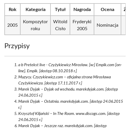
Rok
Kategoria
Tytuł
Nagroda
Ocena
Źr
Kompozytor
Witold
Fryderyki
2005
Nominacja
roku
Cisło
2005
Przypisy
a b Pretekst live - Czyżykiewicz Mirosław. [w:] Empik.com [on-
line]. Empik. [dostęp 08.10.2018 r.]
Muzycy. Czyzykiewicz.com – oficjalna strona Mirosława
Czyżykiewicza. [dostęp 17.11.2017 r.]
Marek Dyjak – Dyjak od wschodu. marekdyjak.com. [dostęp
24.06.2015 r.]
Marek Dyjak – Ostatnia. marekdyjak.com. [dostęp 24.06.2015
r.]
Krzysztof Kiljański – In The Room. www.discogs.com. [dostęp
24.06.2015 r.]
Marek Dyjak – Jeszcze raz. marekdyjak.com. [dostęp