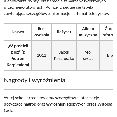
niepowtarzalny styl oraz emocje zawarte w tworzonych
przez niego utworach. Poniżej znajduje się tabela
zawierająca szczegółowe informacje na temat teledysków.
Rok
Album
Źródł
Nazwa
Reżyser
wydania
muzyczny
informac
„W pościeli
z łez” (z
Jacek
Mój
2012
Brak
Piotrem
Kościuszko
świat
Karpieniem)
Nagrody i wyróżnienia
W tej sekcji przedstawiamy szczegółowe informacje
dotyczące
nagród oraz wyróżnień
zdobytych przez Witolda
Cisło.