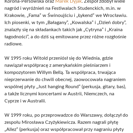
Korona-Persowska oraz
Marek Dyjak
. Zespół zdobył wiele
nagród i wyróżnień na Festiwalach Studenckich, m.in. w
Krakowie, „Fama” w Świnoujściu i „Łykend” we Wrocławiu.
Ich piosenki, w tym „Bałagany”, „Kowalska” i „Dzień dobry”,
znalazły się na składankach takich jak „Cytryna” i „Kraina
łagodności”, a do dziś są emitowane przez różne rozgłośnie
radiowe.
W 1995 roku Witold przeniósł się do Wiednia, gdzie
nawiązał współpracę z amerykańskim pieśniarzem i
kompozytorem Willym Bellą. Ta współpraca, trwająca
nieprzerwanie do chwili obecnej, zaowocowała nagraniem
wspólnej płyty „Just hanging Round” (perkusja, gitary, bas),
a także licznymi koncertami w Austrii, Niemczech, na
Cyprze i w Australii.
W 1999 roku, po przeprowadzce do Warszawy, dołączył do
zespołu Mirosława Czyżykiewicza. Razem nagrali płytę
„Allez” (perkusja) oraz współpracował przy nagraniu płyty