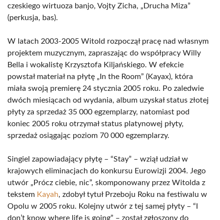
czeskiego wirtuoza banjo, Vojty Zicha, „Drucha Miza”
(perkusja, bas).
W latach 2003-2005 Witold rozpoczął pracę nad własnym
projektem muzycznym, zapraszając do współpracy Willy
Bella i wokalistę Krzysztofa Kiljańskiego. W efekcie
powstał materiał na płytę „In the Room” (Kayax), która
miała swoją premierę 24 stycznia 2005 roku. Po zaledwie
dwóch miesiącach od wydania, album uzyskał status złotej
płyty za sprzedaż 35 000 egzemplarzy, natomiast pod
koniec 2005 roku otrzymał status platynowej płyty,
sprzedaż osiągając poziom 70 000 egzemplarzy.
Singiel zapowiadający płytę – “Stay” – wziął udział w
krajowych eliminacjach do konkursu Eurowizji 2004. Jego
utwór „Prócz ciebie, nic”, skomponowany przez Witolda z
tekstem
Kayah
, zdobył tytuł Przeboju Roku na festiwalu w
Opolu w 2005 roku. Kolejny utwór z tej samej płyty – “I
don’t know where life is going” – został zgłoszony do