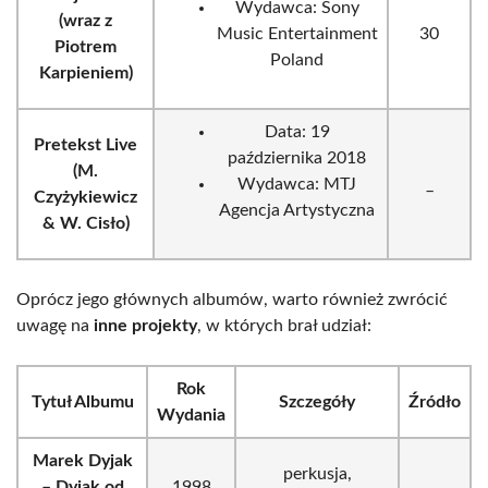
Wydawca: Sony
(wraz z
Music Entertainment
30
Piotrem
Poland
Karpieniem)
Data: 19
Pretekst Live
października 2018
(M.
Wydawca: MTJ
_
Czyżykiewicz
Agencja Artystyczna
& W. Cisło)
Oprócz jego głównych albumów, warto również zwrócić
uwagę na
inne projekty
, w których brał udział:
Rok
Tytuł Albumu
Szczegóły
Źródło
Wydania
Marek Dyjak
perkusja,
– Dyjak od
1998
_