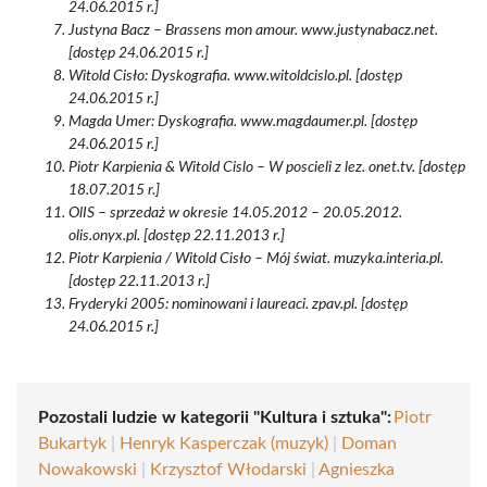
24.06.2015 r.]
Justyna Bacz – Brassens mon amour. www.justynabacz.net.
[dostęp 24.06.2015 r.]
Witold Cisło: Dyskografia. www.witoldcislo.pl. [dostęp
24.06.2015 r.]
Magda Umer: Dyskografia. www.magdaumer.pl. [dostęp
24.06.2015 r.]
Piotr Karpienia & Witold Cislo – W poscieli z lez. onet.tv. [dostęp
18.07.2015 r.]
OlIS – sprzedaż w okresie 14.05.2012 – 20.05.2012.
olis.onyx.pl. [dostęp 22.11.2013 r.]
Piotr Karpienia / Witold Cisło – Mój świat. muzyka.interia.pl.
[dostęp 22.11.2013 r.]
Fryderyki 2005: nominowani i laureaci. zpav.pl. [dostęp
24.06.2015 r.]
Pozostali ludzie w kategorii "Kultura i sztuka":
Piotr
Bukartyk
|
Henryk Kasperczak (muzyk)
|
Doman
Nowakowski
|
Krzysztof Włodarski
|
Agnieszka