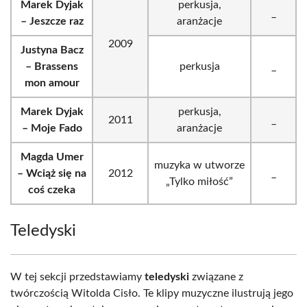
Marek Dyjak
perkusja,
_
– Jeszcze raz
aranżacje
2009
Justyna Bacz
– Brassens
perkusja
_
mon amour
Marek Dyjak
perkusja,
2011
_
– Moje Fado
aranżacje
Magda Umer
muzyka w utworze
– Wciąż się na
2012
_
„Tylko miłość”
coś czeka
Teledyski
W tej sekcji przedstawiamy
teledyski
związane z
twórczością Witolda Cisło. Te klipy muzyczne ilustrują jego