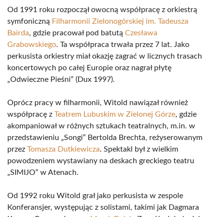
Od 1991 roku rozpoczął owocną współpracę z orkiestrą
symfoniczną
Filharmonii Zielonogórskiej im. Tadeusza
Bairda
, gdzie pracował pod batutą
Czesława
Grabowskiego
. Ta współpraca trwała przez 7 lat. Jako
perkusista orkiestry miał okazję zagrać w licznych trasach
koncertowych po całej Europie oraz nagrał płytę
„Odwieczne Pieśni” (Dux 1997).
Oprócz pracy w filharmonii, Witold nawiązał również
współpracę z
Teatrem Lubuskim w Zielonej Górze
, gdzie
akompaniował w różnych sztukach teatralnych, m.in. w
przedstawieniu „Songi” Bertolda Brechta, reżyserowanym
przez
Tomasza Dutkiewicza
. Spektakl był z wielkim
powodzeniem wystawiany na deskach greckiego teatru
„SIMIJO” w Atenach.
Od 1992 roku Witold grał jako perkusista w zespole
Konferansjer, występując z solistami, takimi jak Dagmara