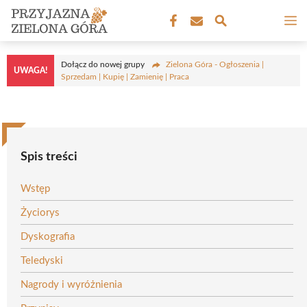
Przejdź
M
do
treści
Dołącz do nowej grupy
Zielona Góra - Ogłoszenia |
UWAGA!
Sprzedam | Kupię | Zamienię | Praca
Spis treści
Wstęp
Życiorys
Dyskografia
Teledyski
Nagrody i wyróżnienia