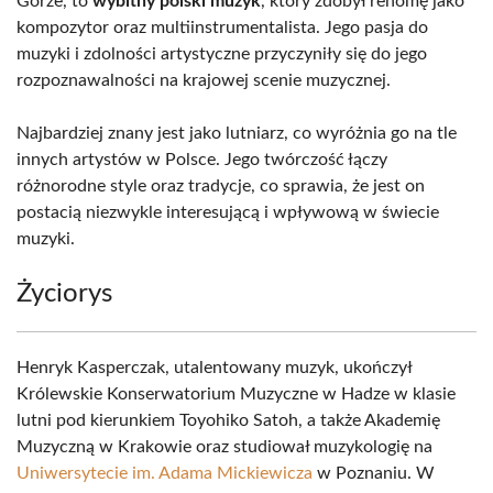
Górze, to
wybitny polski muzyk
, który zdobył renomę jako
kompozytor oraz multiinstrumentalista. Jego pasja do
muzyki i zdolności artystyczne przyczyniły się do jego
rozpoznawalności na krajowej scenie muzycznej.
Najbardziej znany jest jako lutniarz, co wyróżnia go na tle
innych artystów w Polsce. Jego twórczość łączy
różnorodne style oraz tradycje, co sprawia, że jest on
postacią niezwykle interesującą i wpływową w świecie
muzyki.
Życiorys
Henryk Kasperczak, utalentowany muzyk, ukończył
Królewskie Konserwatorium Muzyczne w Hadze w klasie
lutni pod kierunkiem Toyohiko Satoh, a także Akademię
Muzyczną w Krakowie oraz studiował muzykologię na
Uniwersytecie im. Adama Mickiewicza
w Poznaniu. W