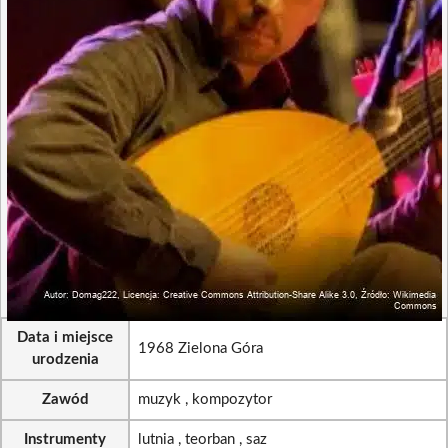
Data i miejsce
1968 Zielona Góra
urodzenia
Zawód
muzyk , kompozytor
Instrumenty
lutnia , teorban , saz