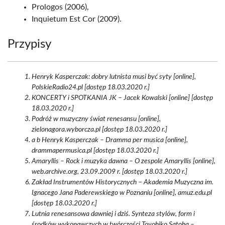
Prologos (2006),
Inquietum Est Cor (2009).
Przypisy
Henryk Kasperczak: dobry lutnista musi być syty [online],
PolskieRadio24.pl [dostęp 18.03.2020 r.]
KONCERTY i SPOTKANIA JK – Jacek Kowalski [online] [dostęp
18.03.2020 r.]
Podróż w muzyczny świat renesansu [online],
zielonagora.wyborcza.pl [dostęp 18.03.2020 r.]
a b Henryk Kasperczak – Dramma per musica [online],
drammapermusica.pl [dostęp 18.03.2020 r.]
Amaryllis – Rock i muzyka dawna – O zespole Amaryllis [online],
web.archive.org, 23.09.2009 r. [dostęp 18.03.2020 r.]
Zakład Instrumentów Historycznych – Akademia Muzyczna im.
Ignacego Jana Paderewskiego w Poznaniu [online], amuz.edu.pl
[dostęp 18.03.2020 r.]
Lutnia renesansowa dawniej i dziś. Synteza stylów, form i
środków wykonawczych w twórczości Toyohiko Satoha –