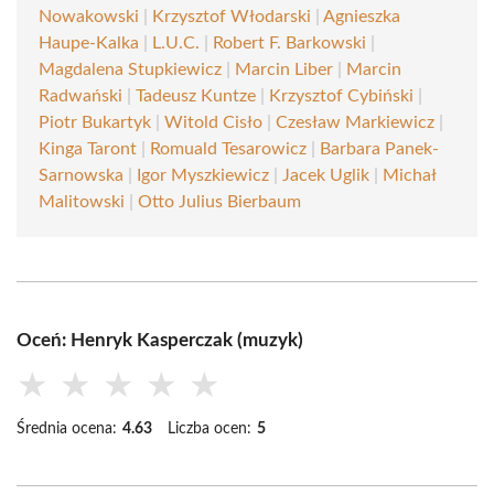
Nowakowski
|
Krzysztof Włodarski
|
Agnieszka
Haupe-Kalka
|
L.U.C.
|
Robert F. Barkowski
|
Magdalena Stupkiewicz
|
Marcin Liber
|
Marcin
Radwański
|
Tadeusz Kuntze
|
Krzysztof Cybiński
|
Piotr Bukartyk
|
Witold Cisło
|
Czesław Markiewicz
|
Kinga Taront
|
Romuald Tesarowicz
|
Barbara Panek-
Sarnowska
|
Igor Myszkiewicz
|
Jacek Uglik
|
Michał
Malitowski
|
Otto Julius Bierbaum
Oceń: Henryk Kasperczak (muzyk)
★
★
★
★
★
Średnia ocena:
4.63
Liczba ocen:
5