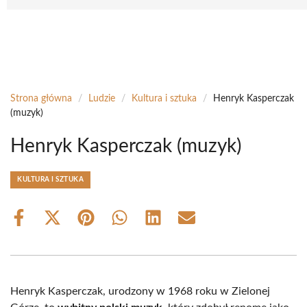
Strona główna
/
Ludzie
/
Kultura i sztuka
/
Henryk Kasperczak
(muzyk)
Henryk Kasperczak (muzyk)
KULTURA I SZTUKA
Share
Share
Share
Share
Share
Share
on
on
on
on
on
on
Facebook
X
Pinterest
WhatsApp
LinkedIn
Email
(Twitter)
Henryk Kasperczak, urodzony w 1968 roku w Zielonej