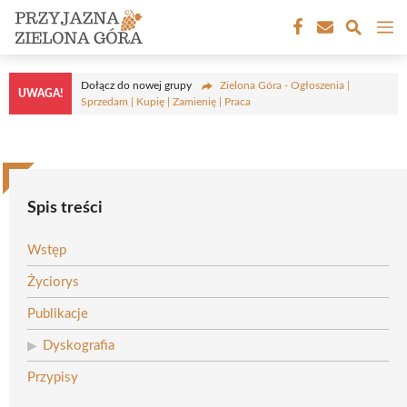
Przejdź
M
do
treści
Dołącz do nowej grupy
Zielona Góra - Ogłoszenia |
UWAGA!
Sprzedam | Kupię | Zamienię | Praca
Spis treści
Wstęp
Życiorys
Publikacje
Dyskografia
Przypisy