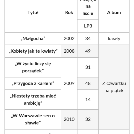
na
Tytuł
Rok
Album
liście
LP3
„Małgocha”
2002
34
Ideały
„Kobiety jak te kwiaty”
2008
49
„W życiu liczy się
31
porządek”
„Przygoda z karłem”
2009
48
Z czwartku
na piątek
„Niestety trzeba mieć
14
ambicję”
„W Warszawie sen o
2010
32
sławie”