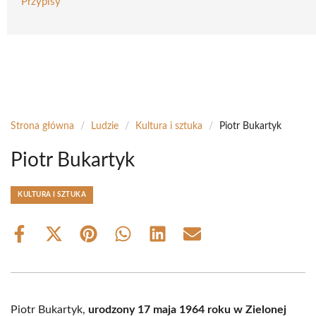
Przypisy
Strona główna
/
Ludzie
/
Kultura i sztuka
/
Piotr Bukartyk
Piotr Bukartyk
KULTURA I SZTUKA
Share
Share
Share
Share
Share
Share
on
on
on
on
on
on
Facebook
X
Pinterest
WhatsApp
LinkedIn
Email
(Twitter)
Piotr Bukartyk,
urodzony 17 maja 1964 roku w Zielonej