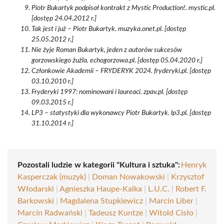
Piotr Bukartyk podpisał kontrakt z Mystic Production!. mystic.pl.
[dostęp 24.04.2012 r.]
Tak jest i już – Piotr Bukartyk. muzyka.onet.pl. [dostęp
25.05.2012 r.]
Nie żyje Roman Bukartyk, jeden z autorów sukcesów
gorzowskiego żużla. echogorzowa.pl. [dostęp 05.04.2020 r.]
Członkowie Akademii – FRYDERYK 2024. fryderyki.pl. [dostęp
03.10.2010 r.]
Fryderyki 1997: nominowani i laureaci. zpav.pl. [dostęp
09.03.2015 r.]
LP3 – statystyki dla wykonawcy Piotr Bukartyk. lp3.pl. [dostęp
31.10.2014 r.]
Pozostali ludzie w kategorii "Kultura i sztuka":
Henryk
Kasperczak (muzyk)
|
Doman Nowakowski
|
Krzysztof
Włodarski
|
Agnieszka Haupe-Kalka
|
L.U.C.
|
Robert F.
Barkowski
|
Magdalena Stupkiewicz
|
Marcin Liber
|
Marcin Radwański
|
Tadeusz Kuntze
|
Witold Cisło
|