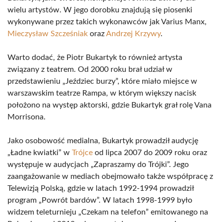
wielu artystów. W jego dorobku znajdują się piosenki
wykonywane przez takich wykonawców jak Varius Manx,
Mieczysław Szcześniak
oraz
Andrzej Krzywy
.
Warto dodać, że Piotr Bukartyk to również artysta
związany z teatrem. Od 2000 roku brał udział w
przedstawieniu „Jeździec burzy”, które miało miejsce w
warszawskim teatrze Rampa, w którym większy nacisk
położono na występ aktorski, gdzie Bukartyk grał rolę Vana
Morrisona.
Jako osobowość medialna, Bukartyk prowadził audycję
„Ładne kwiatki” w
Trójce
od lipca 2007 do 2009 roku oraz
występuje w audycjach „Zapraszamy do Trójki”. Jego
zaangażowanie w mediach obejmowało także współpracę z
Telewizją Polską, gdzie w latach 1992-1994 prowadził
program „Powrót bardów”. W latach 1998-1999 było
widzem teleturnieju „Czekam na telefon” emitowanego na