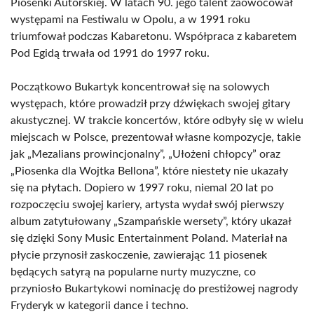
Piosenki Autorskiej. W latach 90. jego talent zaowocował
występami na Festiwalu w Opolu, a w 1991 roku
triumfował podczas Kabaretonu. Współpraca z kabaretem
Pod Egidą trwała od 1991 do 1997 roku.
Początkowo Bukartyk koncentrował się na solowych
występach, które prowadził przy dźwiękach swojej gitary
akustycznej. W trakcie koncertów, które odbyły się w wielu
miejscach w Polsce, prezentował własne kompozycje, takie
jak „Mezalians prowincjonalny”, „Ułożeni chłopcy” oraz
„Piosenka dla Wojtka Bellona”, które niestety nie ukazały
się na płytach. Dopiero w 1997 roku, niemal 20 lat po
rozpoczęciu swojej kariery, artysta wydał swój pierwszy
album zatytułowany „Szampańskie wersety”, który ukazał
się dzięki Sony Music Entertainment Poland. Materiał na
płycie przynosił zaskoczenie, zawierając 11 piosenek
będących satyrą na popularne nurty muzyczne, co
przyniosło Bukartykowi nominację do prestiżowej nagrody
Fryderyk w kategorii dance i techno.