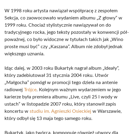
W 1998 roku artysta nawiązał współpracę z zespołem
Sekcja, co zaowocowało wydaniem albumu „Z głowy” w
1999 roku. Chociaż stylistycznie nawiązywał on do
tradycyjnego rocka, jego teksty pozostały w konwencji pół-
poważnej, co było widoczne w tytułach takich jak „Wino
proste musi być” czy „Kaszana”. Album nie zdobył jednak
większego uznania.
Idąc dalej, w 2003 roku Bukartyk nagrał album „Ideały”,
który zadebiutował 31 stycznia 2004 roku. Utwór
„Małgocha” pomógł w promocji tego dzieła na antenie
radiowej
Trójce
. Kolejnym ważnym wydarzeniem w jego
karierze była premiera albumu „Live, czyli 25 l wody w
ustach” w listopadzie 2007 roku, który stanowił zapis
koncertu w
studiu im. Agnieszki Osieckiej
w Warszawie,
który odbył się 13 maja tego samego roku.
Bukartyk, jako twórca, komponuje również utwory dla