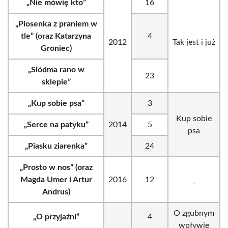
„Nie mówię kto”
16
„Piosenka z praniem w
tle” (oraz Katarzyna
4
2012
Tak jest i już
Groniec)
„Siódma rano w
23
sklepie”
„Kup sobie psa”
3
Kup sobie
„Serce na patyku”
2014
5
psa
„Piasku ziarenka”
24
„Prosto w nos” (oraz
Magda Umer i Artur
2016
12
_
Andrus)
O zgubnym
„O przyjaźni”
4
wpływie