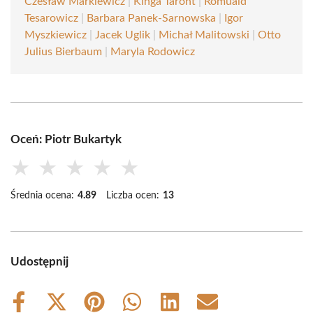
Czesław Markiewicz
|
Kinga Taront
|
Romuald
Tesarowicz
|
Barbara Panek-Sarnowska
|
Igor
Myszkiewicz
|
Jacek Uglik
|
Michał Malitowski
|
Otto
Julius Bierbaum
|
Maryla Rodowicz
Oceń: Piotr Bukartyk
★
★
★
★
★
Średnia ocena:
4.89
Liczba ocen:
13
Udostępnij
Share
Share
Share
Share
Share
Share