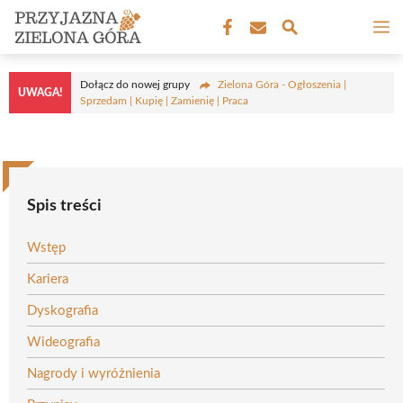
Przejdź
M
do
treści
Dołącz do nowej grupy
Zielona Góra - Ogłoszenia |
UWAGA!
Sprzedam | Kupię | Zamienię | Praca
Spis treści
Wstęp
Kariera
Dyskografia
Wideografia
Nagrody i wyróżnienia