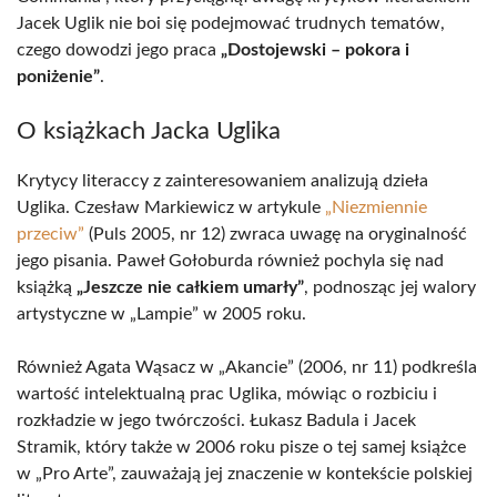
Jacek Uglik nie boi się podejmować trudnych tematów,
czego dowodzi jego praca
„Dostojewski – pokora i
poniżenie”
.
O książkach Jacka Uglika
Krytycy literaccy z zainteresowaniem analizują dzieła
Uglika. Czesław Markiewicz w artykule
„Niezmiennie
przeciw”
(Puls 2005, nr 12) zwraca uwagę na oryginalność
jego pisania. Paweł Gołoburda również pochyla się nad
książką
„Jeszcze nie całkiem umarły”
, podnosząc jej walory
artystyczne w „Lampie” w 2005 roku.
Również Agata Wąsacz w „Akancie” (2006, nr 11) podkreśla
wartość intelektualną prac Uglika, mówiąc o rozbiciu i
rozkładzie w jego twórczości. Łukasz Badula i Jacek
Stramik, który także w 2006 roku pisze o tej samej książce
w „Pro Arte”, zauważają jej znaczenie w kontekście polskiej