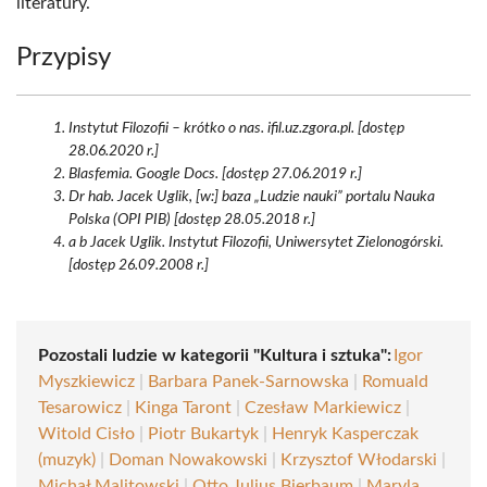
literatury.
Przypisy
Instytut Filozofii – krótko o nas. ifil.uz.zgora.pl. [dostęp
28.06.2020 r.]
Blasfemia. Google Docs. [dostęp 27.06.2019 r.]
Dr hab. Jacek Uglik, [w:] baza „Ludzie nauki” portalu Nauka
Polska (OPI PIB) [dostęp 28.05.2018 r.]
a b Jacek Uglik. Instytut Filozofii, Uniwersytet Zielonogórski.
[dostęp 26.09.2008 r.]
Pozostali ludzie w kategorii "Kultura i sztuka":
Igor
Myszkiewicz
|
Barbara Panek-Sarnowska
|
Romuald
Tesarowicz
|
Kinga Taront
|
Czesław Markiewicz
|
Witold Cisło
|
Piotr Bukartyk
|
Henryk Kasperczak
(muzyk)
|
Doman Nowakowski
|
Krzysztof Włodarski
|
Michał Malitowski
|
Otto Julius Bierbaum
|
Maryla