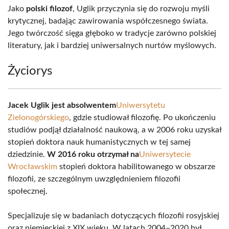
Jako
polski filozof
, Uglik przyczynia się do rozwoju myśli
krytycznej, badając zawirowania współczesnego świata.
Jego twórczość sięga głęboko w tradycje zarówno polskiej
literatury, jak i bardziej uniwersalnych nurtów myślowych.
Życiorys
Jacek Uglik jest absolwentem
Uniwersytetu
Zielonogórskiego
, gdzie studiował filozofię. Po ukończeniu
studiów podjął działalność naukową, a w 2006 roku uzyskał
stopień doktora nauk humanistycznych w tej samej
dziedzinie.
W 2016 roku otrzymał na
Uniwersytecie
Wrocławskim
stopień doktora habilitowanego w obszarze
filozofii, ze szczególnym uwzględnieniem filozofii
społecznej.
Specjalizuje się w badaniach dotyczących filozofii rosyjskiej
oraz niemieckiej z XIX wieku. W latach 2004–2020 był