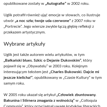
opublikowane zostały w
„Autografie”
w 2002 roku.
Uglik potrafił również ująć emocje w słowach, co ilustruje
utwór
„a noc szła; twoje uda czerwone”
z 2007 roku w
„Portrecie”. Jego wiersze zwykle łączą głębię refleksji z
przekazem artystycznym.
Wybrane artykuły
Uglik jest także autorem wielu artykułów, w tym
„Bałkański blues. Szkic o Dejanie Dukovskim”
, który
pojawił się w „Obywatelu” w 2003 roku. Kolejnym
interesującym tekstem jest
„Charles Bukowski. Dajcie mi
jeszcze kielicha!”
, opublikowany w „Czasie Kultury” w tym
samym roku.
W 2005 roku ukazał się artykuł
„Człowiek zbuntowany.
Bakunina i Stirnera zmagania z wolnością”
w „Colloquia
Communia”, który przyciągnął uwagę krytyków literackich.