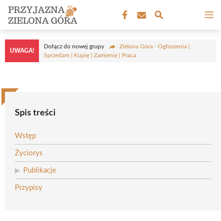
Przejdź
M
do
treści
Dołącz do nowej grupy
Zielona Góra - Ogłoszenia |
UWAGA!
Sprzedam | Kupię | Zamienię | Praca
Spis treści
Wstęp
Życiorys
Publikacje
Przypisy