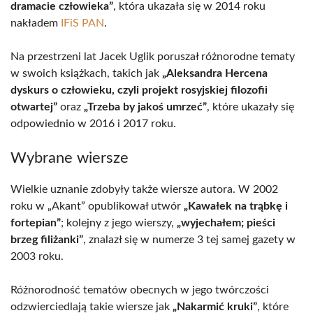
dramacie człowieka”
, która ukazała się w 2014 roku
nakładem
IFiS PAN
.
Na przestrzeni lat Jacek Uglik poruszał różnorodne tematy
w swoich książkach, takich jak
„Aleksandra Hercena
dyskurs o człowieku, czyli projekt rosyjskiej filozofii
otwartej”
oraz
„Trzeba by jakoś umrzeć”
, które ukazały się
odpowiednio w 2016 i 2017 roku.
Wybrane wiersze
Wielkie uznanie zdobyły także wiersze autora. W 2002
roku w „Akant” opublikował utwór
„Kawałek na trąbkę i
fortepian”
; kolejny z jego wierszy,
„wyjechałem; pieści
brzeg filiżanki”
, znalazł się w numerze 3 tej samej gazety w
2003 roku.
Różnorodność tematów obecnych w jego twórczości
odzwierciedlają takie wiersze jak
„Nakarmić kruki”
, które