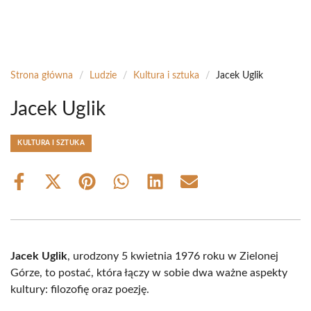
Strona główna
/
Ludzie
/
Kultura i sztuka
/
Jacek Uglik
Jacek Uglik
KULTURA I SZTUKA
Share
Share
Share
Share
Share
Share
on
on
on
on
on
on
Facebook
X
Pinterest
WhatsApp
LinkedIn
Email
(Twitter)
Jacek Uglik
, urodzony 5 kwietnia 1976 roku w Zielonej
Górze, to postać, która łączy w sobie dwa ważne aspekty
kultury: filozofię oraz poezję.