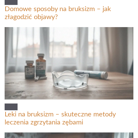
Domowe sposoby na bruksizm – jak
złagodzić objawy?
Leki na bruksizm – skuteczne metody
leczenia zgrzytania zębami