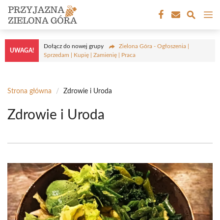
Przejdź
M
do
treści
Dołącz do nowej grupy
Zielona Góra - Ogłoszenia |
UWAGA!
Sprzedam | Kupię | Zamienię | Praca
Strona główna
/
Zdrowie i Uroda
Zdrowie i Uroda