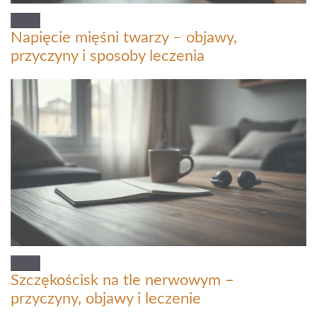
Napięcie mięśni twarzy – objawy,
przyczyny i sposoby leczenia
Szczękościsk na tle nerwowym –
przyczyny, objawy i leczenie