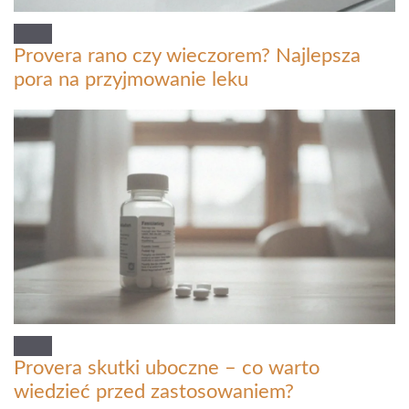
Provera rano czy wieczorem? Najlepsza
pora na przyjmowanie leku
Provera skutki uboczne – co warto
wiedzieć przed zastosowaniem?