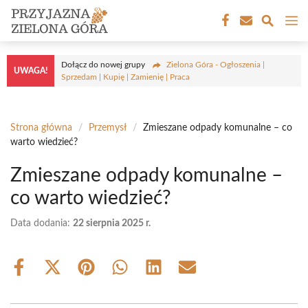
Przejdź
M
do
treści
Dołącz do nowej grupy
Zielona Góra - Ogłoszenia |
UWAGA!
Sprzedam | Kupię | Zamienię | Praca
Strona główna
/
Przemysł
/
Zmieszane odpady komunalne – co
warto wiedzieć?
Zmieszane odpady komunalne –
co warto wiedzieć?
Data dodania:
22 sierpnia 2025 r.
Share
Share
Share
Share
Share
Share
on
on
on
on
on
on
Facebook
X
Pinterest
WhatsApp
LinkedIn
Email
(Twitter)