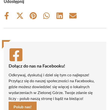
Udostępnij
Share
Share
Share
Share
Share
Share
on
on
on
on
on
on
Facebook
X
Pinterest
WhatsApp
LinkedIn
Email
(Twitter)
Dołącz do nas na Facebooku!
Odkrywaj, dyskutuj i dziel się tym co najlepsze!
Przyłącz się do naszej społeczności na Facebooku,
gdzie możesz dowiedzieć się więcej o lokalnych
wydarzeniach w Zielonej Górze. Twoje zdanie się
liczy - polub naszą stronę i bądź na bieżąco!
Polub nas!