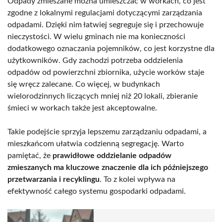
Odpady zmieszane można umieszczać w workach, co jest
zgodne z lokalnymi regulacjami dotyczącymi zarządzania
odpadami. Dzięki nim łatwiej segreguje się i przechowuje
nieczystości. W wielu gminach nie ma konieczności
dodatkowego oznaczania pojemników, co jest korzystne dla
użytkowników. Gdy zachodzi potrzeba oddzielenia
odpadów od powierzchni zbiornika, użycie worków staje
się wręcz zalecane. Co więcej, w budynkach
wielorodzinnych liczących mniej niż 20 lokali, zbieranie
śmieci w workach także jest akceptowalne.
Takie podejście sprzyja lepszemu zarządzaniu odpadami, a
mieszkańcom ułatwia codzienną segregację. Warto
pamiętać, że
prawidłowe oddzielanie odpadów
zmieszanych ma kluczowe znaczenie dla ich późniejszego
przetwarzania i recyklingu
. To z kolei wpływa na
efektywność całego systemu gospodarki odpadami.