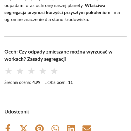
odpadami oraz ochronę naszej planety.
Właściwa
segregacja przynosi korzyści przyszłym pokoleniom
i ma
ogromne znaczenie dla stanu środowiska.
Oceń: Czy odpady zmieszane można wyrzucać w
workach? Zasady segregacji
★
★
★
★
★
Średnia ocena:
4.99
Liczba ocen:
11
Udostępnij
Share
Share
Share
Share
Share
Share