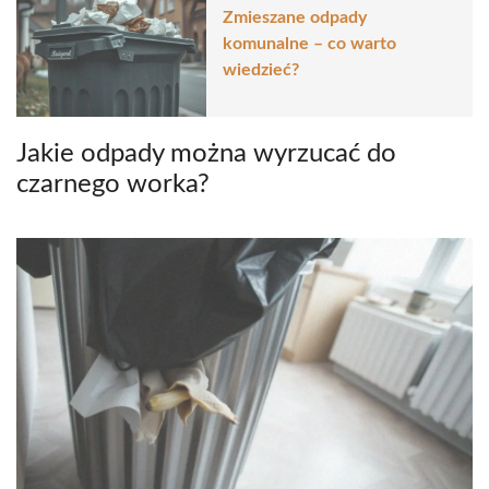
Zmieszane odpady
komunalne – co warto
wiedzieć?
Jakie odpady można wyrzucać do
czarnego worka?