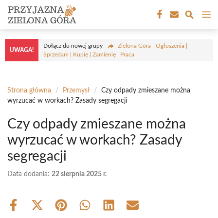
Przejdź
M
do
treści
Dołącz do nowej grupy
Zielona Góra - Ogłoszenia |
UWAGA!
Sprzedam | Kupię | Zamienię | Praca
Strona główna
/
Przemysł
/
Czy odpady zmieszane można
wyrzucać w workach? Zasady segregacji
Czy odpady zmieszane można
wyrzucać w workach? Zasady
segregacji
Data dodania:
22 sierpnia 2025 r.
Share
Share
Share
Share
Share
Share
on
on
on
on
on
on