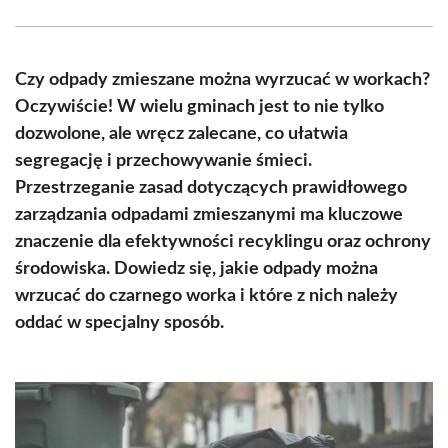
Facebook
X
Pinterest
WhatsApp
LinkedIn
Email
(Twitter)
Czy odpady zmieszane można wyrzucać w workach?
Oczywiście! W wielu gminach jest to nie tylko
dozwolone, ale wręcz zalecane, co ułatwia
segregację i przechowywanie śmieci.
Przestrzeganie zasad dotyczących prawidłowego
zarządzania odpadami zmieszanymi ma kluczowe
znaczenie dla efektywności recyklingu oraz ochrony
środowiska. Dowiedz się, jakie odpady można
wrzucać do czarnego worka i które z nich należy
oddać w specjalny sposób.