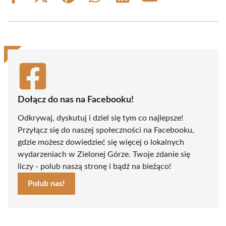
on
on
on
on
on
on
Facebook
X
Pinterest
WhatsApp
LinkedIn
Email
(Twitter)
Dołącz do nas na Facebooku!
Odkrywaj, dyskutuj i dziel się tym co najlepsze!
Przyłącz się do naszej społeczności na Facebooku,
gdzie możesz dowiedzieć się więcej o lokalnych
wydarzeniach w Zielonej Górze. Twoje zdanie się
liczy - polub naszą stronę i bądź na bieżąco!
Polub nas!