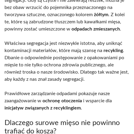
segregacji. Gdy są czyste i nie zawierają resztek, można je
bez obaw wrzucić do pojemnika przeznaczonego na
tworzywa sztuczne, oznaczonego kolorem
żółtym
. Z kolei
te, które są zabrudzone tłuszczem lub kawałkami mięsa,
powinny zostać umieszczone w
odpadach zmieszanych
.
Właściwa segregacja jest niezwykle istotna, aby uniknąć
kontaminacji materiałów, które mają szansę na
recykling
.
Dbanie o odpowiednie postępowanie z opakowaniami po
mięsie to nie tylko ochrona zdrowia publicznego, ale
również troska o nasze środowisko. Dlatego tak ważne jest,
aby każdy z nas znał zasady segregacji.
Prawidłowe zarządzanie odpadami pokazuje nasze
zaangażowanie w
ochronę otoczenia
i wsparcie dla
inicjatyw związanych z recyklingiem
.
Dlaczego surowe mięso nie powinno
trafiać do kosza?