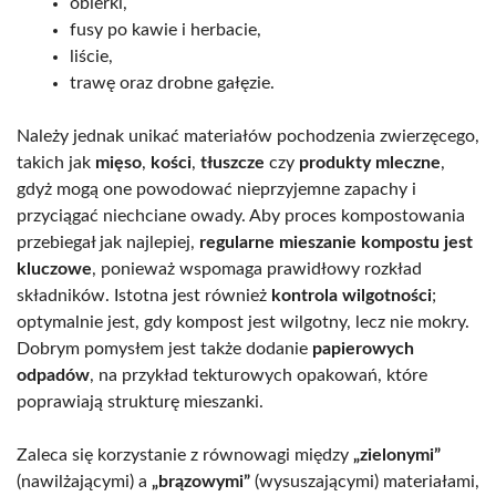
obierki,
fusy po kawie i herbacie,
liście,
trawę oraz drobne gałęzie.
Należy jednak unikać materiałów pochodzenia zwierzęcego,
takich jak
mięso
,
kości
,
tłuszcze
czy
produkty mleczne
,
gdyż mogą one powodować nieprzyjemne zapachy i
przyciągać niechciane owady. Aby proces kompostowania
przebiegał jak najlepiej,
regularne mieszanie kompostu jest
kluczowe
, ponieważ wspomaga prawidłowy rozkład
składników. Istotna jest również
kontrola wilgotności
;
optymalnie jest, gdy kompost jest wilgotny, lecz nie mokry.
Dobrym pomysłem jest także dodanie
papierowych
odpadów
, na przykład tekturowych opakowań, które
poprawiają strukturę mieszanki.
Zaleca się korzystanie z równowagi między
„zielonymi”
(nawilżającymi) a
„brązowymi”
(wysuszającymi) materiałami,