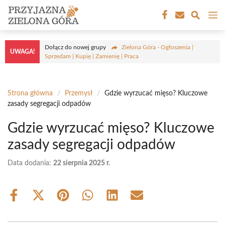
Przejdź
M
do
treści
Dołącz do nowej grupy
Zielona Góra - Ogłoszenia |
UWAGA!
Sprzedam | Kupię | Zamienię | Praca
Strona główna
/
Przemysł
/
Gdzie wyrzucać mięso? Kluczowe
zasady segregacji odpadów
Gdzie wyrzucać mięso? Kluczowe
zasady segregacji odpadów
Data dodania:
22 sierpnia 2025 r.
Share
Share
Share
Share
Share
Share
on
on
on
on
on
on
Facebook
X
Pinterest
WhatsApp
LinkedIn
Email
(Twitter)