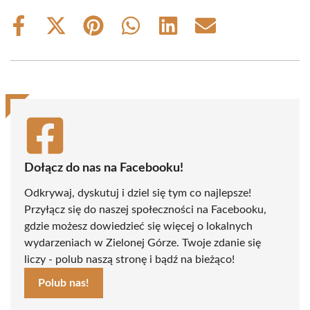
Share
Share
Share
Share
Share
Share
on
on
on
on
on
on
Facebook
X
Pinterest
WhatsApp
LinkedIn
Email
(Twitter)
Dołącz do nas na Facebooku!
Odkrywaj, dyskutuj i dziel się tym co najlepsze!
Przyłącz się do naszej społeczności na Facebooku,
gdzie możesz dowiedzieć się więcej o lokalnych
wydarzeniach w Zielonej Górze. Twoje zdanie się
liczy - polub naszą stronę i bądź na bieżąco!
Polub nas!