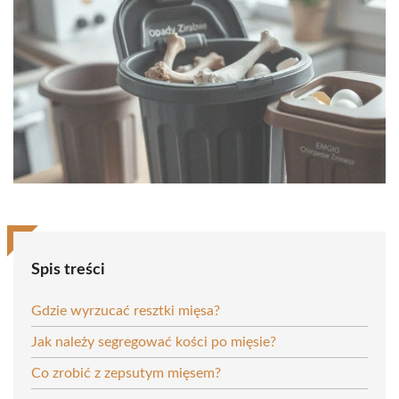
Spis treści
Gdzie wyrzucać resztki mięsa?
Jak należy segregować kości po mięsie?
Co zrobić z zepsutym mięsem?