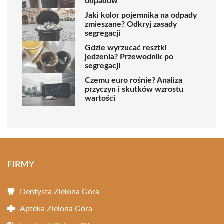
odpadów
Jaki kolor pojemnika na odpady
zmieszane? Odkryj zasady
segregacji
Gdzie wyrzucać resztki
jedzenia? Przewodnik po
segregacji
Czemu euro rośnie? Analiza
przyczyn i skutków wzrostu
wartości
FIRMY
Dentysta Zielona Góra
Apteka Zielona Góra