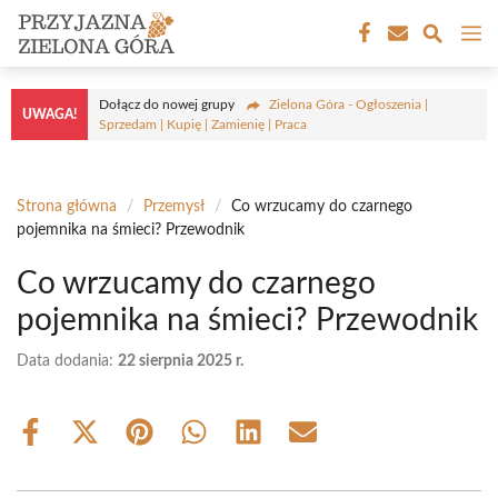
Przejdź
M
do
treści
Dołącz do nowej grupy
Zielona Góra - Ogłoszenia |
UWAGA!
Sprzedam | Kupię | Zamienię | Praca
Strona główna
/
Przemysł
/
Co wrzucamy do czarnego
pojemnika na śmieci? Przewodnik
Co wrzucamy do czarnego
pojemnika na śmieci? Przewodnik
Data dodania:
22 sierpnia 2025 r.
Share
Share
Share
Share
Share
Share
on
on
on
on
on
on
Facebook
X
Pinterest
WhatsApp
LinkedIn
Email
(Twitter)