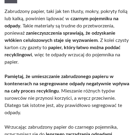
Zabrudzony papier, taki jak ten tłusty, mokry, pokryty folią
lub kalką, powinien lądować w
czarnym pojemniku na
odpady
. Takie materiały są trudne do przetworzenia,
ponieważ
zanieczyszczenia sprawiają, że odzyskanie
włókien celulozowych staje się wyzwaniem
. Z kolei czysty
karton czy gazety to
papier, który łatwo można poddać
recyklingowi
, więc te odpady wrzucaj do pojemnika na
papier.
Pamiętaj, że umieszczanie zabrudzonego papieru w
kontenerach na segregowane odpady negatywnie wpływa
na cały proces recyklingu
. Mieszanie różnych typów
surowców nie przynosi korzyści, a wręcz przeciwnie.
Dlatego tak istotne jest, aby prawidłowo segregować te
odpady.
Wrzucając zabrudzony papier do czarnego pojemnika,
przyczyniasz się do
lepszego zarządzania odpadami