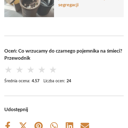
segregacji
Oceń: Co wrzucamy do czarnego pojemnika na śmieci?
Przewodnik
★
★
★
★
★
Średnia ocena:
4.57
Liczba ocen:
24
Udostępnij
Share
Share
Share
Share
Share
Share