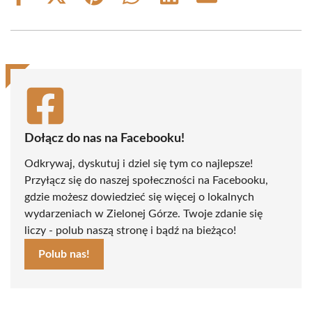
on
on
on
on
on
on
Facebook
X
Pinterest
WhatsApp
LinkedIn
Email
(Twitter)
Dołącz do nas na Facebooku!
Odkrywaj, dyskutuj i dziel się tym co najlepsze!
Przyłącz się do naszej społeczności na Facebooku,
gdzie możesz dowiedzieć się więcej o lokalnych
wydarzeniach w Zielonej Górze. Twoje zdanie się
liczy - polub naszą stronę i bądź na bieżąco!
Polub nas!