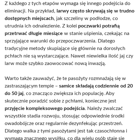
Z każdego z tych etapów wymaga się innego podejścia do
eliminacji. Na przykład,
larwy często skrywają się w trudno
dostępnych miejscach
, jak szczeliny w podłodze, co
utrudnia ich odnalezienie. Z kolei
poczwarki potrafią
przetrwać długie miesiące
w stanie uśpienia, czekając na
sprzyjające warunki do przepoczwarzenia. Dlatego
tradycyjne metody skupiające się głównie na dorosłych
pchłach nie są wystarczające. Nawet niewielka ilość jaj czy
larw może szybko zaowocować nową inwazją.
Warto także zauważyć, że te pasożyty rozmnażają się w
zastraszającym tempie –
samice składają codziennie od 20
do 50 jaj
, co znacząco zwiększa ich populację. Aby
skutecznie poradzić sobie z pchłami, konieczne jest
przyjęcie kompleksowego podejścia
. Należy zwalczać
wszystkie stadia rozwoju, stosując odpowiednie środki
owadobójcze oraz regularnie dezynfekując przestrzeń.
Dlatego walka z tymi pasożytami jest tak czasochłonna i
wymaga znacznego wysiłku, co dla wielu osób staje się