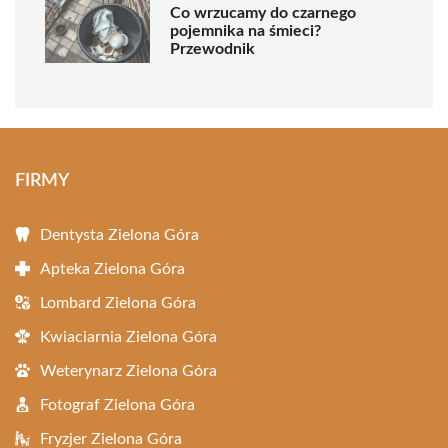
Co wrzucamy do czarnego
pojemnika na śmieci?
Przewodnik
FIRMY
Dentysta Zielona Góra
Apteka Zielona Góra
Lombard Zielona Góra
Kwiaciarnia Zielona Góra
Weterynarz Zielona Góra
Fotograf Zielona Góra
Fryzjer Zielona Góra