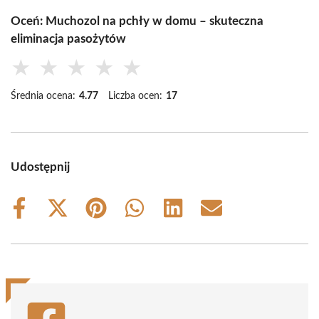
Oceń: Muchozol na pchły w domu – skuteczna
eliminacja pasożytów
★
★
★
★
★
Średnia ocena:
4.77
Liczba ocen:
17
Udostępnij
Share
Share
Share
Share
Share
Share
on
on
on
on
on
on
Facebook
X
Pinterest
WhatsApp
LinkedIn
Email
(Twitter)