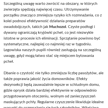
Szczególną uwagę warto zwrócić na obszary, w których
zwierzęta spędzają najwięcej czasu. Utrzymywanie
porządku znacząco zmniejsza ryzyko ich rozmnażania, co z
kolei podnosi efektywność działania preparatów
owadobójczych, takich jak
Muchozol
. Czyste podłogi i
dywany ograniczają kryjówki pcheł, co jest niezwykle
istotne w procesie ich eliminacji. Sprzątanie powinno być
systematyczne, najlepiej co najmniej raz w tygodniu.
Legowiska naszych pupili również zasługują na szczególną
uwagę, gdyż mogą łatwo stać się miejscem bytowania
pcheł.
Dbanie o czystość nie tylko zmniejsza liczbę pasożytów, ale
także poprawia jakość życia domowników. Efekty
dezynsekcji będą zauważalnie lepsze w schludnym domu,
gdzie oprysk działa bardziej efektywnie w odpowiednio
przygotowanym otoczeniu, wolnym od zanieczyszczeń
maskujących pchły. Regularne czyszczenie likwiduje idealne
warunki do rozmnażania się tych szkodników. Właściwa