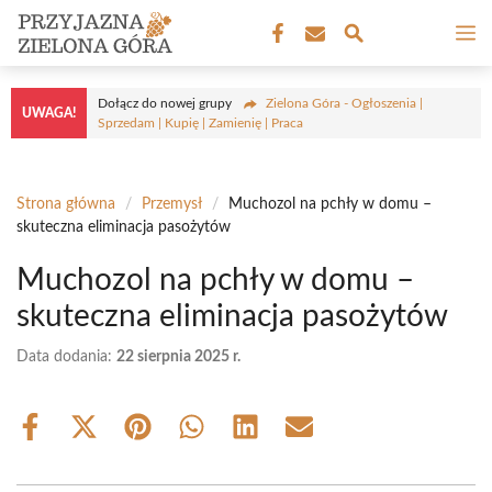
Przejdź
M
do
treści
Dołącz do nowej grupy
Zielona Góra - Ogłoszenia |
UWAGA!
Sprzedam | Kupię | Zamienię | Praca
Strona główna
/
Przemysł
/
Muchozol na pchły w domu –
skuteczna eliminacja pasożytów
Muchozol na pchły w domu –
skuteczna eliminacja pasożytów
Data dodania:
22 sierpnia 2025 r.
Share
Share
Share
Share
Share
Share
on
on
on
on
on
on
Facebook
X
Pinterest
WhatsApp
LinkedIn
Email
(Twitter)