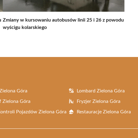
u
Zmiany w kursowaniu autobusów linii 25 i 26 z powodu
wyścigu kolarskiego
Zielona Góra
Lombard Zielona Góra
f Zielona Góra
Fryzjer Zielona Góra
Kontroli Pojazdów Zielona Góra
Restauracje Zielona Góra