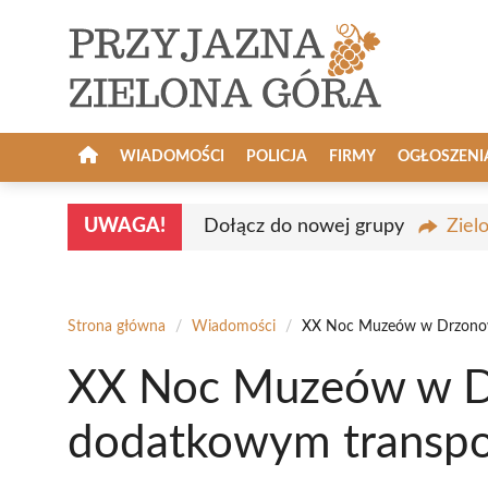
Przejdź
do
treści
WIADOMOŚCI
POLICJA
FIRMY
OGŁOSZENI
UWAGA!
Dołącz do nowej grupy
Ziel
Strona główna
/
Wiadomości
/
XX Noc Muzeów w Drzonow
XX Noc Muzeów w D
dodatkowym transpo