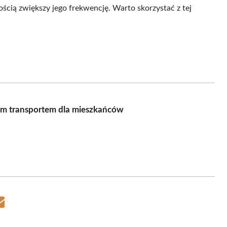
ścią zwiększy jego frekwencję. Warto skorzystać z tej
 transportem dla mieszkańców
Share
on
Email