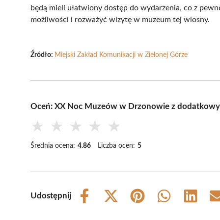
będą mieli ułatwiony dostęp do wydarzenia, co z pewno
możliwości i rozważyć wizytę w muzeum tej wiosny.
Źródło:
Miejski Zakład Komunikacji w Zielonej Górze
Oceń: XX Noc Muzeów w Drzonowie z dodatkowym
★
★
★
★
★
Średnia ocena:
4.86
Liczba ocen:
5
Udostępnij
Share
Share
Share
Share
Share
on
on
on
on
on
Facebook
X
Pinterest
WhatsApp
LinkedIn