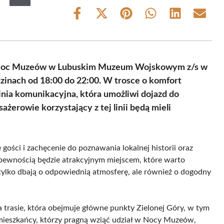
Share
Share
Share
Share
Share
Share
on
on
on
on
on
on
Facebook
X
Pinterest
WhatsApp
LinkedIn
Email
(Twitter)
XX Noc Muzeów w Lubuskim Muzeum Wojskowym z/s w
inach od 18:00 do 22:00. W trosce o komfort
nia komunikacyjna, która umożliwi dojazd do
rowie korzystający z tej linii będą mieli
ści i zachęcenie do poznawania lokalnej historii oraz
ewnością będzie atrakcyjnym miejscem, które warto
tylko dbają o odpowiednią atmosferę, ale również o dogodny
 trasie, która obejmuje główne punkty Zielonej Góry, w tym
ieszkańcy, którzy pragną wziąć udział w Nocy Muzeów,