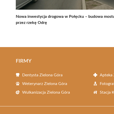
Nowa inwestycja drogowa w Połęcku – budowa most
przez rzekę Odrę
FIRMY
Dentysta Zielona Góra
Apteka 
Weterynarz Zielona Góra
Fotogra
Wulkanizacja Zielona Góra
Stacja 