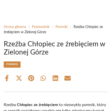
Strona główna
/
Przewodnik
/
Pomniki
/
Rzeźba Chłopiec ze
źrebięciem w Zielonej Górze
Rzeźba Chłopiec ze źrebięciem w
Zielonej Górze
POMNIKI
Share
Share
Share
Share
Share
Share
on
on
on
on
on
on
Facebook
X
Pinterest
WhatsApp
LinkedIn
Email
(Twitter)
Rzeźba
Chłopiec ze źrebięciem
to niezwykły pomnik, który
w sposób wyjątkowy uosabia nie tylko artystyczny kunszt,