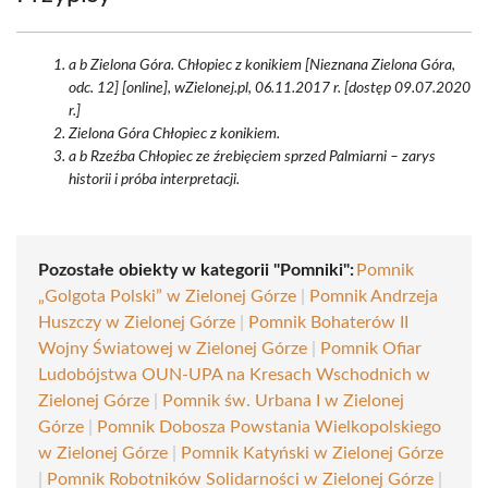
a b Zielona Góra. Chłopiec z konikiem [Nieznana Zielona Góra,
odc. 12] [online], wZielonej.pl, 06.11.2017 r. [dostęp 09.07.2020
r.]
Zielona Góra Chłopiec z konikiem.
a b Rzeźba Chłopiec ze źrebięciem sprzed Palmiarni – zarys
historii i próba interpretacji.
Pozostałe obiekty w kategorii "Pomniki":
Pomnik
„Golgota Polski” w Zielonej Górze
|
Pomnik Andrzeja
Huszczy w Zielonej Górze
|
Pomnik Bohaterów II
Wojny Światowej w Zielonej Górze
|
Pomnik Ofiar
Ludobójstwa OUN-UPA na Kresach Wschodnich w
Zielonej Górze
|
Pomnik św. Urbana I w Zielonej
Górze
|
Pomnik Dobosza Powstania Wielkopolskiego
w Zielonej Górze
|
Pomnik Katyński w Zielonej Górze
|
Pomnik Robotników Solidarności w Zielonej Górze
|