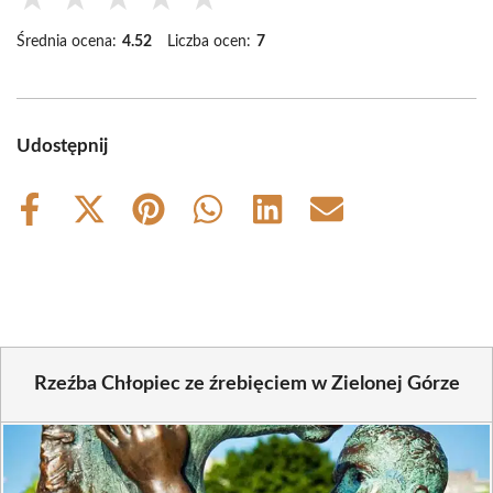
Średnia ocena:
4.52
Liczba ocen:
7
Udostępnij
Share
Share
Share
Share
Share
Share
on
on
on
on
on
on
Facebook
X
Pinterest
WhatsApp
LinkedIn
Email
(Twitter)
Rzeźba Chłopiec ze źrebięciem w Zielonej Górze