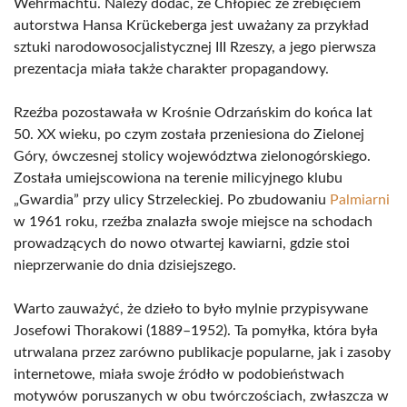
Wehrmachtu. Należy dodać, że Chłopiec ze źrebięciem
autorstwa Hansa Krückeberga jest uważany za przykład
sztuki narodowosocjalistycznej III Rzeszy, a jego pierwsza
prezentacja miała także charakter propagandowy.
Rzeźba pozostawała w Krośnie Odrzańskim do końca lat
50. XX wieku, po czym została przeniesiona do Zielonej
Góry, ówczesnej stolicy województwa zielonogórskiego.
Została umiejscowiona na terenie milicyjnego klubu
„Gwardia” przy ulicy Strzeleckiej. Po zbudowaniu
Palmiarni
w 1961 roku, rzeźba znalazła swoje miejsce na schodach
prowadzących do nowo otwartej kawiarni, gdzie stoi
nieprzerwanie do dnia dzisiejszego.
Warto zauważyć, że dzieło to było mylnie przypisywane
Josefowi Thorakowi (1889–1952). Ta pomyłka, która była
utrwalana przez zarówno publikacje popularne, jak i zasoby
internetowe, miała swoje źródło w podobieństwach
motywów poruszanych w obu twórczościach, zwłaszcza w