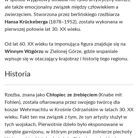
ale także emocjonalny związek między człowiekiem a
zwierzęciem. Stworzona przez berlińskiego rzeźbiarza
Hansa Krückeberga
(1878–1952), została wykonana w
pierwszej połowie lat 30. XX wieku.
Od lat 60. XX wieku ta imponująca figura znajduje się na
Winnym Wzgórzu
w Zielonej Górze, gdzie wspaniale
wpisuje się w otaczający krajobraz i historię tego regionu.
Historia
Rzeźba, znana jako
Chłopiec ze źrebięciem
(Knabe mit
Fohlen), została ofiarowana przez swojego twórcę dla
koszar Wehrmachtu w Krośnie Odrzańskim w latach 30. XX
wieku. Fakt ten ma związek z tym, że syn artysty służył w
tych wojskach. Pierwotnie dzieło było eksponowane w
obrębie garnizonu, w którym przebywali żołnierze piechoty