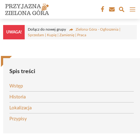
Przejdź
M
do
treści
Dołącz do nowej grupy
Zielona Góra - Ogłoszenia |
UWAGA!
Sprzedam | Kupię | Zamienię | Praca
Spis treści
Wstęp
Historia
Lokalizacja
Przypisy