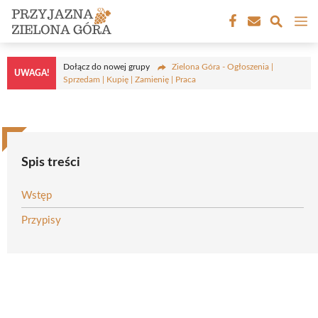
Przejdź
M
do
treści
Dołącz do nowej grupy
Zielona Góra - Ogłoszenia |
UWAGA!
Sprzedam | Kupię | Zamienię | Praca
Spis treści
Wstęp
Przypisy