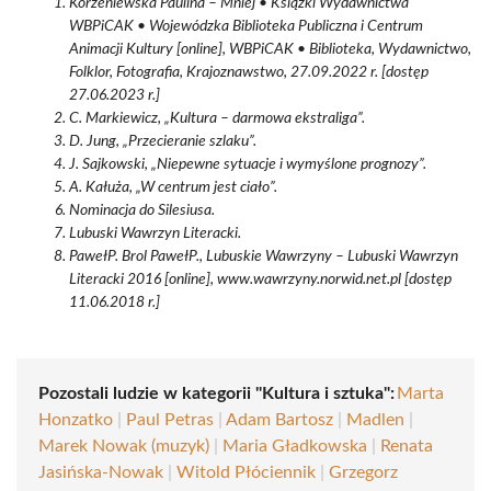
Korzeniewska Paulina – Mniej • Książki Wydawnictwa
WBPiCAK • Wojewódzka Biblioteka Publiczna i Centrum
Animacji Kultury [online], WBPiCAK • Biblioteka, Wydawnictwo,
Folklor, Fotografia, Krajoznawstwo, 27.09.2022 r. [dostęp
27.06.2023 r.]
C. Markiewicz, „Kultura – darmowa ekstraliga”.
D. Jung, „Przecieranie szlaku”.
J. Sajkowski, „Niepewne sytuacje i wymyślone prognozy”.
A. Kałuża, „W centrum jest ciało”.
Nominacja do Silesiusa.
Lubuski Wawrzyn Literacki.
PawełP. Brol PawełP., Lubuskie Wawrzyny – Lubuski Wawrzyn
Literacki 2016 [online], www.wawrzyny.norwid.net.pl [dostęp
11.06.2018 r.]
Pozostali ludzie w kategorii "Kultura i sztuka":
Marta
Honzatko
|
Paul Petras
|
Adam Bartosz
|
Madlen
|
Marek Nowak (muzyk)
|
Maria Gładkowska
|
Renata
Jasińska-Nowak
|
Witold Płóciennik
|
Grzegorz