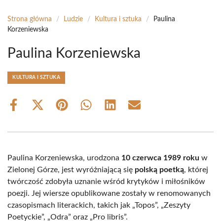
Strona główna
/
Ludzie
/
Kultura i sztuka
/
Paulina
Korzeniewska
Paulina Korzeniewska
KULTURA I SZTUKA
Share
Share
Share
Share
Share
Share
on
on
on
on
on
on
Facebook
X
Pinterest
WhatsApp
LinkedIn
Email
(Twitter)
Paulina Korzeniewska, urodzona
10 czerwca 1989 roku
w
Zielonej Górze, jest wyróżniającą się
polską poetką
, której
twórczość zdobyła uznanie wśród krytyków i miłośników
poezji. Jej wiersze opublikowane zostały w renomowanych
czasopismach literackich, takich jak „Topos”, „Zeszyty
Poetyckie”, „Odra” oraz „Pro libris”.