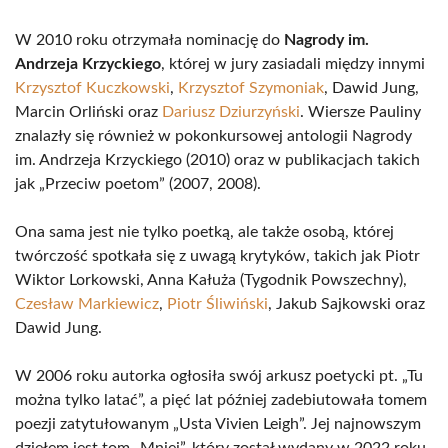
W 2010 roku otrzymała nominację do
Nagrody im.
Andrzeja Krzyckiego
, której w jury zasiadali między innymi
Krzysztof Kuczkowski
,
Krzysztof Szymoniak
, Dawid Jung,
Marcin Orliński oraz
Dariusz Dziurzyński
. Wiersze Pauliny
znalazły się również w pokonkursowej antologii Nagrody
im. Andrzeja Krzyckiego (2010) oraz w publikacjach takich
jak „Przeciw poetom” (2007, 2008).
Ona sama jest nie tylko poetką, ale także osobą, której
twórczość spotkała się z uwagą krytyków, takich jak Piotr
Wiktor Lorkowski, Anna Kałuża (Tygodnik Powszechny),
Czesław Markiewicz
,
Piotr Śliwiński
, Jakub Sajkowski oraz
Dawid Jung.
W 2006 roku autorka ogłosiła swój arkusz poetycki pt. „Tu
można tylko latać”, a pięć lat później zadebiutowała tomem
poezji zatytułowanym „Usta Vivien Leigh”. Jej najnowszym