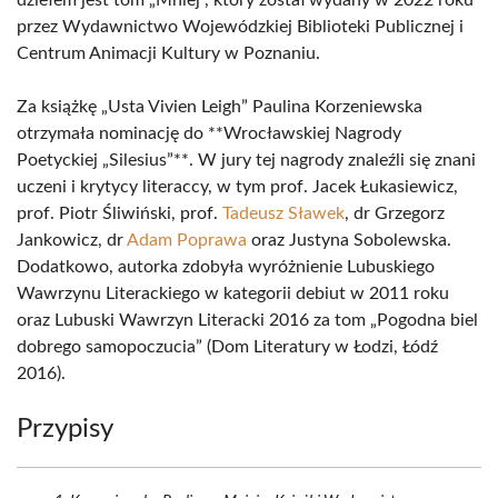
dziełem jest tom „Mniej”, który został wydany w 2022 roku
przez Wydawnictwo Wojewódzkiej Biblioteki Publicznej i
Centrum Animacji Kultury w Poznaniu.
Za książkę „Usta Vivien Leigh” Paulina Korzeniewska
otrzymała nominację do **Wrocławskiej Nagrody
Poetyckiej „Silesius”**. W jury tej nagrody znaleźli się znani
uczeni i krytycy literaccy, w tym prof. Jacek Łukasiewicz,
prof. Piotr Śliwiński, prof.
Tadeusz Sławek
, dr Grzegorz
Jankowicz, dr
Adam Poprawa
oraz Justyna Sobolewska.
Dodatkowo, autorka zdobyła wyróżnienie Lubuskiego
Wawrzynu Literackiego w kategorii debiut w 2011 roku
oraz Lubuski Wawrzyn Literacki 2016 za tom „Pogodna biel
dobrego samopoczucia” (Dom Literatury w Łodzi, Łódź
2016).
Przypisy