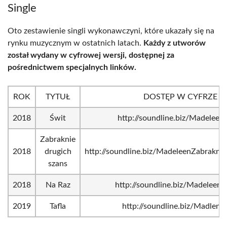
Single
Oto zestawienie singli wykonawczyni, które ukazały się na
rynku muzycznym w ostatnich latach.
Każdy z utworów
został wydany w cyfrowej wersji, dostępnej za
pośrednictwem specjalnych linków.
ROK
TYTUŁ
DOSTĘP W CYFRZE
2018
Świt
http://soundline.biz/Madeleen
Zabraknie
2018
drugich
http://soundline.biz/MadeleenZabrakni
szans
2018
Na Raz
http://soundline.biz/Madeleen
2019
Tafla
http://soundline.biz/MadlenTa