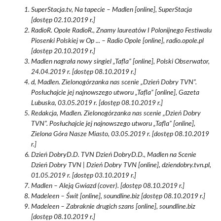
SuperStacja.tv, Na tapecie – Madlen [online], SuperStacja
[dostęp 02.10.2019 r.]
RadioR. Opole RadioR., Znamy laureatów I Polonijnego Festiwalu
Piosenki Polskiej w Op ... – Radio Opole [online], radio.opole.pl
[dostęp 20.10.2019 r.]
Madlen nagrała nowy singiel „Tafla” [online], Polski Obserwator,
24.04.2019 r. [dostęp 08.10.2019 r.]
d, Madlen. Zielonogórzanka nas scenie „Dzień Dobry TVN”.
Posłuchajcie jej najnowszego utworu „Tafla” [online], Gazeta
Lubuska, 03.05.2019 r. [dostęp 08.10.2019 r.]
Redakcja, Madlen. Zielonogórzanka nas scenie „Dzień Dobry
TVN”. Posłuchajcie jej najnowszego utworu „Tafla” [online],
Zielona Góra Nasze Miasto, 03.05.2019 r. [dostęp 08.10.2019
r.]
Dzień DobryD.D. TVN Dzień DobryD.D., Madlen na Scenie
Dzień Dobry TVN | Dzień Dobry TVN [online], dziendobry.tvn.pl,
01.05.2019 r. [dostęp 03.10.2019 r.]
Madlen – Aleją Gwiazd (cover). [dostęp 08.10.2019 r.]
Madeleen – Świt [online], soundline.biz [dostęp 08.10.2019 r.]
Madeleen – Zabraknie drugich szans [online], soundline.biz
[dostęp 08.10.2019 r.]