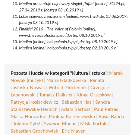
Madlen prezentuje najnowszy singiel „Tafla” [online], SCI24.pl,
27.04.2019 r. [dostęp 08.10.2019 r.]
Lubię śpiewać z pazurkiem [online], www1.wdr.de, 03.06.2019 r.
[dostęp 08.10.2019 r.]
Finaliści 2016 – The Voice of Polonia [online],
www.thevoiceofpolonia.eu [dostęp 08.10.2019 r.]
Madlen [online], halopolonia.tvp.pl [dostęp 08.10.2019 r.]
Madlen [online], halopolonia.tvp.pl [dostęp 02.10.2019 r.]
Pozostali ludzie w kategorii "Kultura i sztuka":
Marek
Nowak (muzyk)
|
Maria Gładkowska
|
Renata
Jasińska-Nowak
|
Witold Płóciennik
|
Grzegorz
Łapanowski
|
Tomasz Daiksler
|
Kinga Grześków
|
Patrycja Kosiarkiewicz
|
Sebastian Has
|
Sandra
Staniszewska-Herbich
|
Adam Bartosz
|
Paul Petras
|
Marta Honzatko
|
Paulina Korzeniewska
|
Basia Bańda
|
Jolanta Pytel
|
Szymon Mucha
|
Misia Furtak
|
Sebastian Grochowiak
|
Eric Mayen