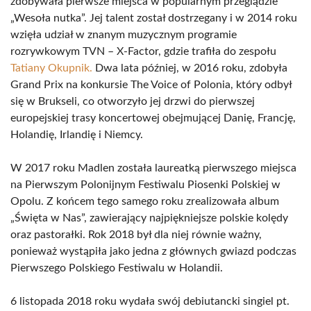
zdobywała pierwsze miejsca w popularnym przeglądzie
„Wesoła nutka”. Jej talent został dostrzegany i w 2014 roku
wzięła udział w znanym muzycznym programie
rozrywkowym TVN – X-Factor, gdzie trafiła do zespołu
Tatiany Okupnik.
Dwa lata później, w 2016 roku, zdobyła
Grand Prix na konkursie The Voice of Polonia, który odbył
się w Brukseli, co otworzyło jej drzwi do pierwszej
europejskiej trasy koncertowej obejmującej Danię, Francję,
Holandię, Irlandię i Niemcy.
W 2017 roku Madlen została laureatką pierwszego miejsca
na Pierwszym Polonijnym Festiwalu Piosenki Polskiej w
Opolu. Z końcem tego samego roku zrealizowała album
„Święta w Nas”, zawierający najpiękniejsze polskie kolędy
oraz pastorałki. Rok 2018 był dla niej równie ważny,
ponieważ wystąpiła jako jedna z głównych gwiazd podczas
Pierwszego Polskiego Festiwalu w Holandii.
6 listopada 2018 roku wydała swój debiutancki singiel pt.