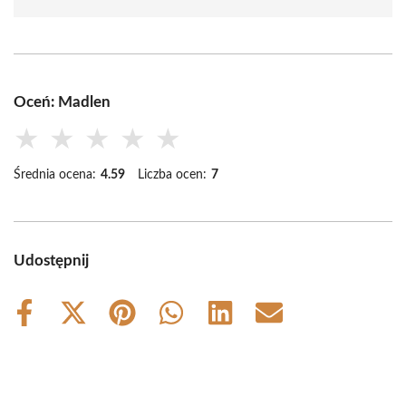
Oceń: Madlen
★
★
★
★
★
Średnia ocena:
4.59
Liczba ocen:
7
Udostępnij
Share
Share
Share
Share
Share
Share
on
on
on
on
on
on
Facebook
X
Pinterest
WhatsApp
LinkedIn
Email
(Twitter)