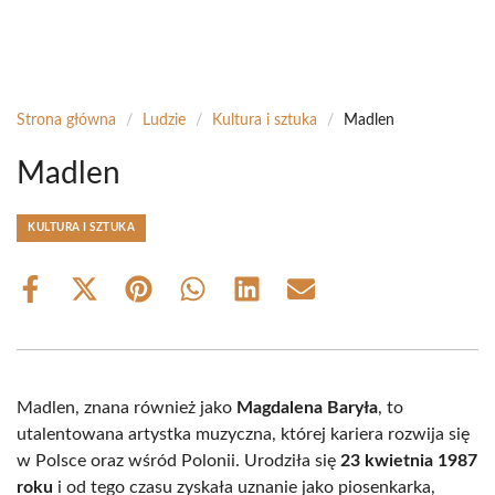
Strona główna
/
Ludzie
/
Kultura i sztuka
/
Madlen
Madlen
KULTURA I SZTUKA
Share
Share
Share
Share
Share
Share
on
on
on
on
on
on
Facebook
X
Pinterest
WhatsApp
LinkedIn
Email
(Twitter)
Madlen, znana również jako
Magdalena Baryła
, to
utalentowana artystka muzyczna, której kariera rozwija się
w Polsce oraz wśród Polonii. Urodziła się
23 kwietnia 1987
roku
i od tego czasu zyskała uznanie jako piosenkarka,