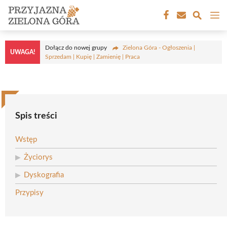
Przejdź
M
do
treści
Dołącz do nowej grupy
Zielona Góra - Ogłoszenia |
UWAGA!
Sprzedam | Kupię | Zamienię | Praca
Spis treści
Wstęp
Życiorys
Dyskografia
Przypisy