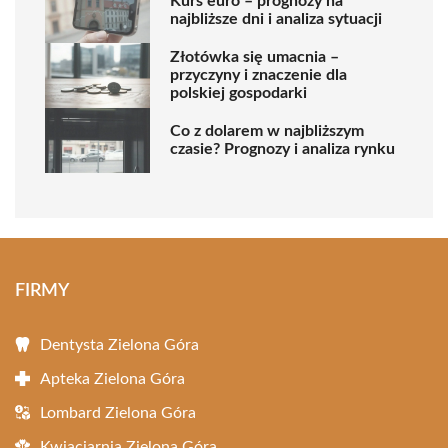
Kurs euro – prognozy na
najbliższe dni i analiza sytuacji
Złotówka się umacnia –
przyczyny i znaczenie dla
polskiej gospodarki
Co z dolarem w najbliższym
czasie? Prognozy i analiza rynku
FIRMY
Dentysta Zielona Góra
Apteka Zielona Góra
Lombard Zielona Góra
Kwiaciarnia Zielona Góra