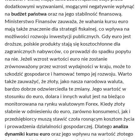
dodatkowymi wyzwaniami, mogącymi negatywnie wpłynąć
na
budżet państwa
oraz na jego stabilność finansową.
Ministerstwo Finansów zauważa, że wahania kursu euro
mają także znaczenie dla strategii fiskalnej, co wpływa na
możliwości rozwoju inwestycji publicznych. Gdy euro jest
droższe, polskie produkty stają się kosztochłonne dla
zagranicznych nabywców, co prowadzi do spadku popytu
na nie. Jeżeli wzrost wartości euro nie zostanie
zrównoważony przez wzrost wydajności w kraju, może to
szkodzić gospodarce i hamować tempo jej rozwoju. Warto
także zauważyć, że złoty, jako nasza narodowa waluta,
bardzo dobrze odzwierciedla te zmiany. Jego wartość w
stosunku do euro, dolara i innych walut jest na bieżąco
monitorowana na rynku walutowym Forex. Kiedy złoty
słabnie w odniesieniu do euro, zarówno konsumenci, jak i
przedsiębiorcy muszą stawić czoła rosnącym kosztom życia
i prowadzenia działalności gospodarczej. Dlatego
analiza
dynamiki kursu euro
oraz jego wpływu na wartość złotego