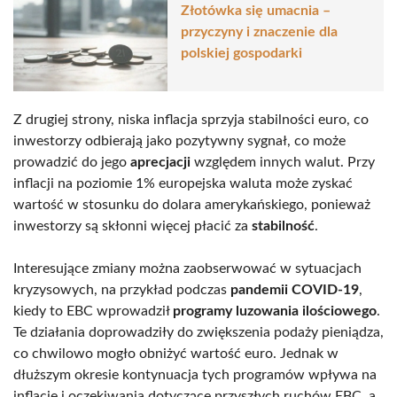
Złotówka się umacnia –
przyczyny i znaczenie dla
polskiej gospodarki
Z drugiej strony, niska inflacja sprzyja stabilności euro, co
inwestorzy odbierają jako pozytywny sygnał, co może
prowadzić do jego
aprecjacji
względem innych walut. Przy
inflacji na poziomie 1% europejska waluta może zyskać
wartość w stosunku do dolara amerykańskiego, ponieważ
inwestorzy są skłonni więcej płacić za
stabilność
.
Interesujące zmiany można zaobserwować w sytuacjach
kryzysowych, na przykład podczas
pandemii COVID-19
,
kiedy to EBC wprowadził
programy luzowania ilościowego
.
Te działania doprowadziły do zwiększenia podaży pieniądza,
co chwilowo mogło obniżyć wartość euro. Jednak w
dłuższym okresie kontynuacja tych programów wpływa na
inflację i oczekiwania dotyczące przyszłych ruchów EBC, a