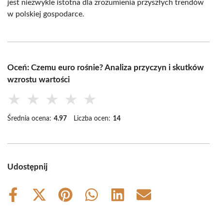
jest niezwykle istotna dla zrozumienia przyszłych trendów
w polskiej gospodarce.
Oceń: Czemu euro rośnie? Analiza przyczyn i skutków
wzrostu wartości
★
★
★
★
★
Średnia ocena:
4.97
Liczba ocen:
14
Udostępnij
Share
Share
Share
Share
Share
Share
on
on
on
on
on
on
Facebook
X
Pinterest
WhatsApp
LinkedIn
Email