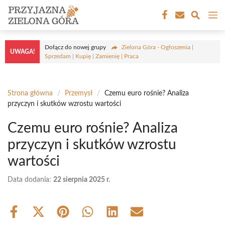
Przejdź
M
do
treści
Dołącz do nowej grupy
Zielona Góra - Ogłoszenia |
UWAGA!
Sprzedam | Kupię | Zamienię | Praca
Strona główna
/
Przemysł
/
Czemu euro rośnie? Analiza
przyczyn i skutków wzrostu wartości
Czemu euro rośnie? Analiza
przyczyn i skutków wzrostu
wartości
Data dodania:
22 sierpnia 2025 r.
Share
Share
Share
Share
Share
Share
on
on
on
on
on
on