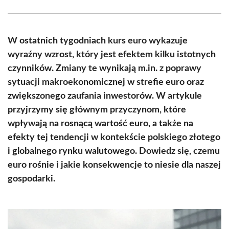
Facebook
X
Pinterest
WhatsApp
LinkedIn
Email
(Twitter)
W ostatnich tygodniach kurs euro wykazuje
wyraźny wzrost, który jest efektem kilku istotnych
czynników. Zmiany te wynikają m.in. z poprawy
sytuacji makroekonomicznej w strefie euro oraz
zwiększonego zaufania inwestorów. W artykule
przyjrzymy się głównym przyczynom, które
wpływają na rosnącą wartość euro, a także na
efekty tej tendencji w kontekście polskiego złotego
i globalnego rynku walutowego. Dowiedz się, czemu
euro rośnie i jakie konsekwencje to niesie dla naszej
gospodarki.