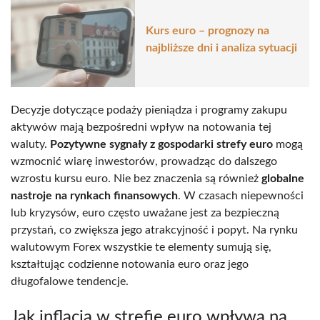
Kurs euro – prognozy na
najbliższe dni i analiza sytuacji
Decyzje dotyczące podaży pieniądza i programy zakupu
aktywów mają bezpośredni wpływ na notowania tej
waluty.
Pozytywne sygnały z gospodarki strefy euro
mogą
wzmocnić wiarę inwestorów, prowadząc do dalszego
wzrostu kursu euro. Nie bez znaczenia są również
globalne
nastroje na rynkach finansowych
. W czasach niepewności
lub kryzysów, euro często uważane jest za bezpieczną
przystań, co zwiększa jego atrakcyjność i popyt. Na rynku
walutowym Forex wszystkie te elementy sumują się,
kształtując codzienne notowania euro oraz jego
długofalowe tendencje.
Jak inflacja w strefie euro wpływa na