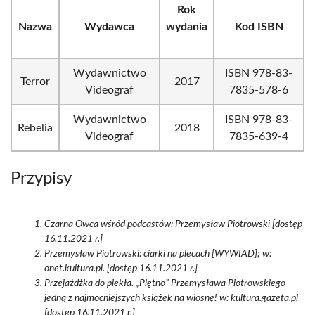
Rok
Nazwa
Wydawca
wydania
Kod ISBN
Wydawnictwo
ISBN 978-83-
Terror
2017
Videograf
7835-578-6
Wydawnictwo
ISBN 978-83-
Rebelia
2018
Videograf
7835-639-4
Przypisy
Czarna Owca wśród podcastów: Przemysław Piotrowski [dostęp
16.11.2021 r.]
Przemysław Piotrowski: ciarki na plecach [WYWIAD]; w:
onet.kultura.pl. [dostęp 16.11.2021 r.]
Przejażdżka do piekła. „Piętno” Przemysława Piotrowskiego
jedną z najmocniejszych książek na wiosnę! w: kultura.gazeta.pl
[dostęp 16.11.2021 r.]