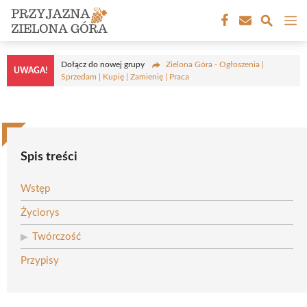
Przejdź
M
do
treści
Dołącz do nowej grupy
Zielona Góra - Ogłoszenia |
UWAGA!
Sprzedam | Kupię | Zamienię | Praca
Spis treści
Wstęp
Życiorys
Twórczość
Przypisy