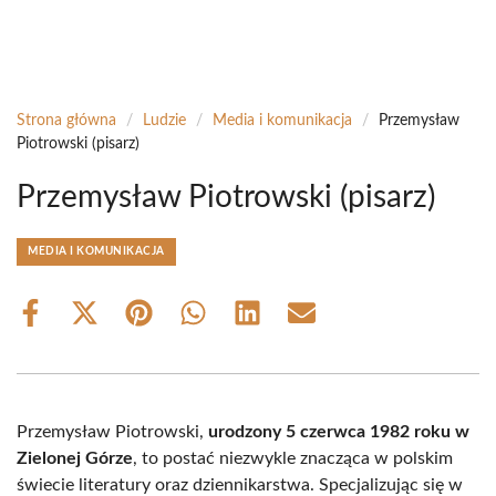
Strona główna
/
Ludzie
/
Media i komunikacja
/
Przemysław
Piotrowski (pisarz)
Przemysław Piotrowski (pisarz)
MEDIA I KOMUNIKACJA
Share
Share
Share
Share
Share
Share
on
on
on
on
on
on
Facebook
X
Pinterest
WhatsApp
LinkedIn
Email
(Twitter)
Przemysław Piotrowski,
urodzony 5 czerwca 1982 roku w
Zielonej Górze
, to postać niezwykle znacząca w polskim
świecie literatury oraz dziennikarstwa. Specjalizując się w