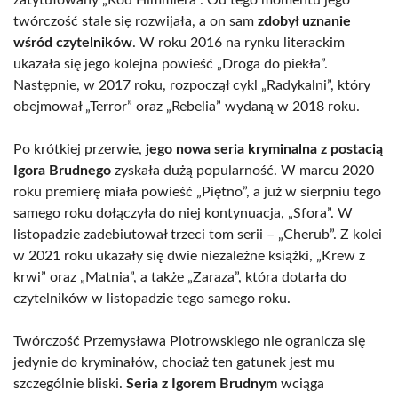
zatytułowany „Kod Himmlera”. Od tego momentu jego
twórczość stale się rozwijała, a on sam
zdobył uznanie
wśród czytelników
. W roku 2016 na rynku literackim
ukazała się jego kolejna powieść „Droga do piekła”.
Następnie, w 2017 roku, rozpoczął cykl „Radykalni”, który
obejmował „Terror” oraz „Rebelia” wydaną w 2018 roku.
Po krótkiej przerwie,
jego nowa seria kryminalna z postacią
Igora Brudnego
zyskała dużą popularność. W marcu 2020
roku premierę miała powieść „Piętno”, a już w sierpniu tego
samego roku dołączyła do niej kontynuacja, „Sfora”. W
listopadzie zadebiutował trzeci tom serii – „Cherub”. Z kolei
w 2021 roku ukazały się dwie niezależne książki, „Krew z
krwi” oraz „Matnia”, a także „Zaraza”, która dotarła do
czytelników w listopadzie tego samego roku.
Twórczość Przemysława Piotrowskiego nie ogranicza się
jedynie do kryminałów, chociaż ten gatunek jest mu
szczególnie bliski.
Seria z Igorem Brudnym
wciąga