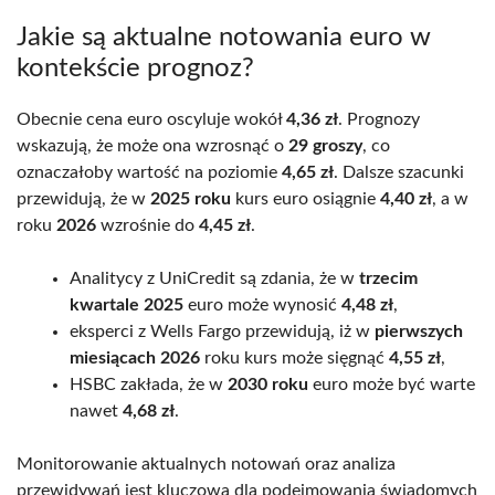
Jakie są aktualne notowania euro w
kontekście prognoz?
Obecnie cena euro oscyluje wokół
4,36 zł
. Prognozy
wskazują, że może ona wzrosnąć o
29 groszy
, co
oznaczałoby wartość na poziomie
4,65 zł
. Dalsze szacunki
przewidują, że w
2025 roku
kurs euro osiągnie
4,40 zł
, a w
roku
2026
wzrośnie do
4,45 zł
.
Analitycy z UniCredit są zdania, że w
trzecim
kwartale 2025
euro może wynosić
4,48 zł
,
eksperci z Wells Fargo przewidują, iż w
pierwszych
miesiącach 2026
roku kurs może sięgnąć
4,55 zł
,
HSBC zakłada, że w
2030 roku
euro może być warte
nawet
4,68 zł
.
Monitorowanie aktualnych notowań oraz analiza
przewidywań jest kluczowa dla podejmowania świadomych