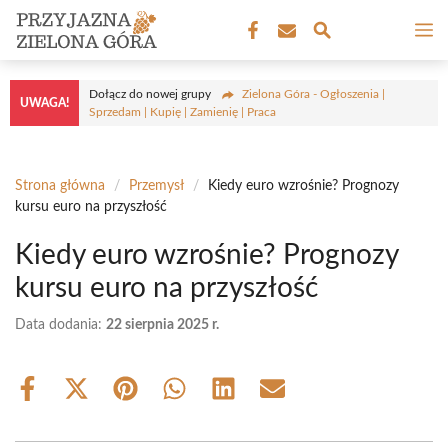
Przejdź
M
do
treści
Dołącz do nowej grupy
Zielona Góra - Ogłoszenia |
UWAGA!
Sprzedam | Kupię | Zamienię | Praca
Strona główna
/
Przemysł
/
Kiedy euro wzrośnie? Prognozy
kursu euro na przyszłość
Kiedy euro wzrośnie? Prognozy
kursu euro na przyszłość
Data dodania:
22 sierpnia 2025 r.
Share
Share
Share
Share
Share
Share
on
on
on
on
on
on
Facebook
X
Pinterest
WhatsApp
LinkedIn
Email
(Twitter)