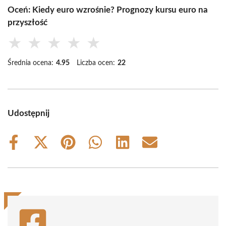
Oceń: Kiedy euro wzrośnie? Prognozy kursu euro na
przyszłość
★
★
★
★
★
Średnia ocena:
4.95
Liczba ocen:
22
Udostępnij
Share
Share
Share
Share
Share
Share
on
on
on
on
on
on
Facebook
X
Pinterest
WhatsApp
LinkedIn
Email
(Twitter)