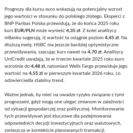
Prognozy dla kursu euro wskazują na potencjalny wzrost
jego wartości w stosunku do polskiego złotego. Eksperci z
BNP Paribas Polska przewidują, że do końca 2025 roku
kurs
EUR/PLN
może wynieść
4,35 zł
. Z kolei analitycy
mBanku sugerują, iż wartość ta osiągnie poziom
4,45 zł
. Na
dłuższą metę, HSBC ma jeszcze bardziej optymistyczne
przewidywania, szacując kurs nawet na
4,70 zł
. Analitycy
UniCredit uważają, że w trzecim kwartale 2025 roku euro
wzrośnie do
4,48 zł
, natomiast Wells Fargo przewiduje jego
wartość na
4,55 zł
w pierwszym kwartale 2026 roku, co
odzwierciedla stabilny trend.
Ważne jednak, by mieć na uwadze ryzyko związane z tymi
prognozami, gdyż mogą one ulegać zmianom w zależności
od sytuacji gospodarczej oraz politycznej. Monitorowanie
tych przewidywań jest kluczowe dla podejmowania
odpowiednich decyzji inwestycyjnych oraz walutowych,
zwłaszcza w kontekście planowanych transakcji.