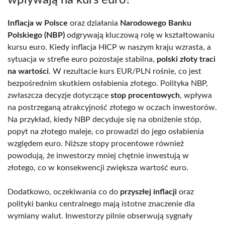
Inflacja w Polsce
oraz działania
Narodowego Banku
Polskiego (NBP)
odgrywają kluczową rolę w kształtowaniu
kursu euro. Kiedy inflacja HICP w naszym kraju wzrasta, a
sytuacja w strefie euro pozostaje stabilna,
polski złoty traci
na wartości
. W rezultacie kurs EUR/PLN rośnie, co jest
bezpośrednim skutkiem osłabienia złotego. Polityka NBP,
zwłaszcza decyzje dotyczące
stop procentowych
, wpływa
na postrzeganą atrakcyjność złotego w oczach inwestorów.
Na przykład, kiedy NBP decyduje się na obniżenie stóp,
popyt na złotego maleje, co prowadzi do jego osłabienia
względem euro. Niższe stopy procentowe również
powodują, że inwestorzy mniej chętnie inwestują w
złotego, co w konsekwencji zwiększa wartość euro.
Dodatkowo, oczekiwania co do
przyszłej inflacji
oraz
polityki banku centralnego mają istotne znaczenie dla
wymiany walut. Inwestorzy pilnie obserwują sygnały