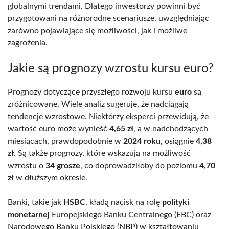
globalnymi trendami. Dlatego inwestorzy powinni być
przygotowani na różnorodne scenariusze, uwzględniając
zarówno pojawiające się możliwości, jak i możliwe
zagrożenia.
Jakie są prognozy wzrostu kursu euro?
Prognozy dotyczące przyszłego rozwoju kursu
euro
są
zróżnicowane. Wiele analiz sugeruje, że nadciągają
tendencje wzrostowe. Niektórzy eksperci przewidują, że
wartość euro może wynieść
4,65 zł
, a w nadchodzących
miesiącach, prawdopodobnie w
2024 roku
, osiągnie
4,38
zł
. Są także prognozy, które wskazują na możliwość
wzrostu o
34 grosze
, co doprowadziłoby do poziomu
4,70
zł
w dłuższym okresie.
Banki, takie jak
HSBC
, kładą nacisk na rolę
polityki
monetarnej
Europejskiego Banku Centralnego (EBC) oraz
Narodowego Banku Polskiego (NBP) w kształtowaniu