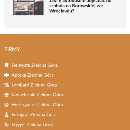
Jakim autobusem dojechać do
szpitala na Borowskiej we
Wrocławiu?
FIRMY
Dentysta Zielona Góra
Apteka Zielona Góra
Lombard Zielona Góra
Kwiaciarnia Zielona Góra
Weterynarz Zielona Góra
Fotograf Zielona Góra
Fryzjer Zielona Góra