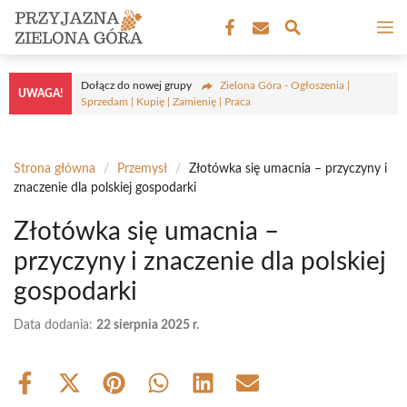
Przejdź
M
do
treści
Dołącz do nowej grupy
Zielona Góra - Ogłoszenia |
UWAGA!
Sprzedam | Kupię | Zamienię | Praca
Strona główna
/
Przemysł
/
Złotówka się umacnia – przyczyny i
znaczenie dla polskiej gospodarki
Złotówka się umacnia –
przyczyny i znaczenie dla polskiej
gospodarki
Data dodania:
22 sierpnia 2025 r.
Share
Share
Share
Share
Share
Share
on
on
on
on
on
on