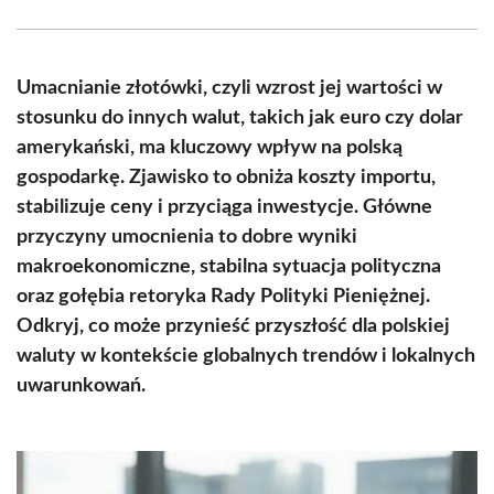
Facebook
X
Pinterest
WhatsApp
LinkedIn
Email
(Twitter)
Umacnianie złotówki, czyli wzrost jej wartości w
stosunku do innych walut, takich jak euro czy dolar
amerykański, ma kluczowy wpływ na polską
gospodarkę. Zjawisko to obniża koszty importu,
stabilizuje ceny i przyciąga inwestycje. Główne
przyczyny umocnienia to dobre wyniki
makroekonomiczne, stabilna sytuacja polityczna
oraz gołębia retoryka Rady Polityki Pieniężnej.
Odkryj, co może przynieść przyszłość dla polskiej
waluty w kontekście globalnych trendów i lokalnych
uwarunkowań.