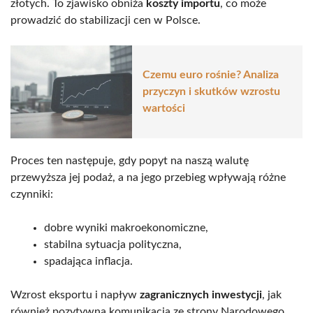
złotych. To zjawisko obniża
koszty importu
, co może
prowadzić do stabilizacji cen w Polsce.
Czemu euro rośnie? Analiza
przyczyn i skutków wzrostu
wartości
Proces ten następuje, gdy popyt na naszą walutę
przewyższa jej podaż, a na jego przebieg wpływają różne
czynniki:
dobre wyniki makroekonomiczne,
stabilna sytuacja polityczna,
spadająca inflacja.
Wzrost eksportu i napływ
zagranicznych inwestycji
, jak
również pozytywna komunikacja ze strony Narodowego