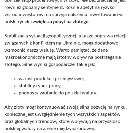
obniżek stóp procentowych w USA. Nie bez znaczenia jest
również globalny sentyment. Rośnie apetyt na ryzyko
wśród inwestorów, co sprzyja dalszemu inwestowaniu w
polski rynek i
zwiększa popyt na złotego
.
Stabilizacja sytuacji geopolitycznej, a także poprawa relacji
związanych z konfliktem na Ukrainie, mogą dodatkowo
wzmocnić naszą walutę. Warto pamiętać, że dane
makroekonomiczne mają istotny wpływ na postrzeganie
złotego. Silne wyniki gospodarcze, takie jak:
wzrost produkcji przemysłowej,
stabilny rynek pracy,
podnoszą zaufanie do polskiej waluty.
Aby złoty mógł kontynuować swoją silną pozycję na rynku,
konieczne jest uwzględnienie tych wszystkich aspektów
oraz globalnych trendów, które wpływają na przyszłość
polskiej waluty na arenie międzynarodowej.