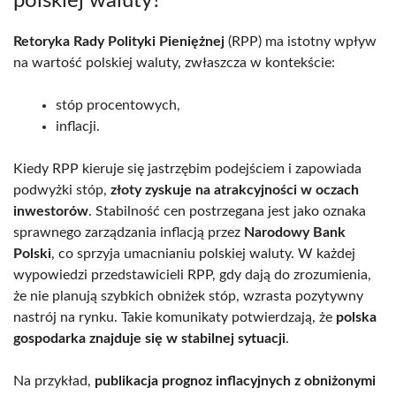
polskiej waluty?
Retoryka Rady Polityki Pieniężnej
(RPP) ma istotny wpływ
na wartość polskiej waluty, zwłaszcza w kontekście:
stóp procentowych,
inflacji.
Kiedy RPP kieruje się jastrzębim podejściem i zapowiada
podwyżki stóp,
złoty zyskuje na atrakcyjności w oczach
inwestorów
. Stabilność cen postrzegana jest jako oznaka
sprawnego zarządzania inflacją przez
Narodowy Bank
Polski
, co sprzyja umacnianiu polskiej waluty. W każdej
wypowiedzi przedstawicieli RPP, gdy dają do zrozumienia,
że nie planują szybkich obniżek stóp, wzrasta pozytywny
nastrój na rynku. Takie komunikaty potwierdzają, że
polska
gospodarka znajduje się w stabilnej sytuacji
.
Na przykład,
publikacja prognoz inflacyjnych z obniżonymi