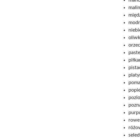
mali
międ
modr
niebi
oliw
orze
past
piłka
pista
plat
poma
popie
pozi
pozn
purp
rowe
różo
sele