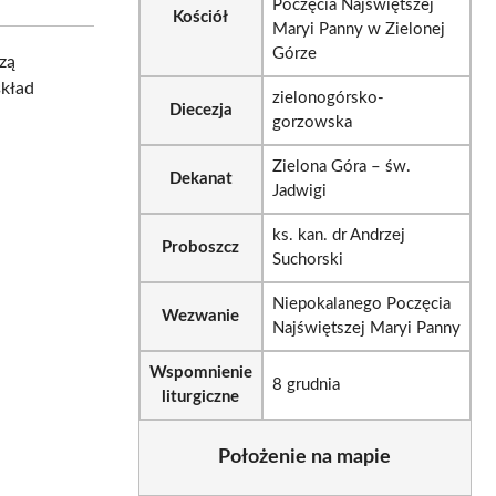
Poczęcia Najświętszej
Kościół
Maryi Panny w Zielonej
Górze
rzą
skład
zielonogórsko-
Diecezja
gorzowska
Zielona Góra – św.
Dekanat
Jadwigi
ks. kan. dr Andrzej
Proboszcz
Suchorski
Niepokalanego Poczęcia
Wezwanie
Najświętszej Maryi Panny
Wspomnienie
8 grudnia
liturgiczne
Położenie na mapie