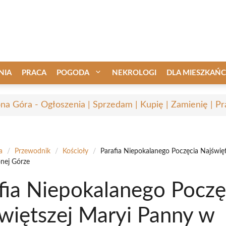
NIA
PRACA
POGODA
NEKROLOGI
DLA MIESZKAŃ
ona Góra - Ogłoszenia | Sprzedam | Kupię | Zamienię | Pr
a
/
Przewodnik
/
Kościoły
/
Parafia Niepokalanego Poczęcia Najświęt
onej Górze
fia Niepokalanego Poczę
więtszej Maryi Panny w