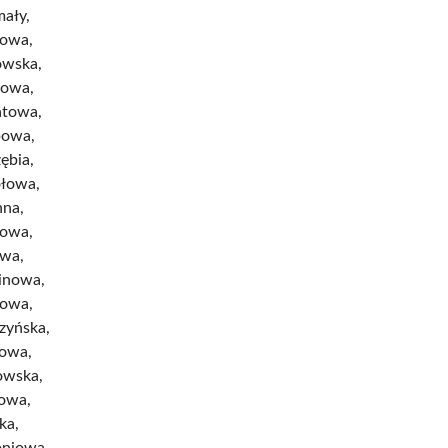
mały,
towa,
owska,
towa,
atowa,
bowa,
zębia,
ołowa,
nna,
nowa,
owa,
inowa,
rowa,
zyńska,
owa,
owska,
rowa,
ka,
niowa,