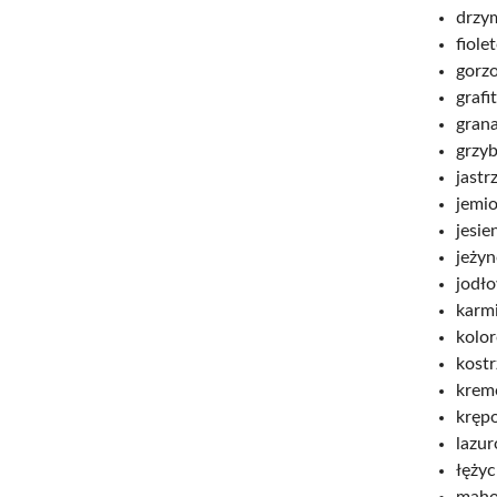
drzy
fiole
gorz
grafi
gran
grzy
jastr
jemi
jesie
jeży
jodł
karm
kolo
kostr
krem
kręp
lazu
łężyc
maho