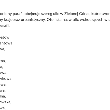
orialny parafii obejmuje szereg ulic w Zielonej Górze, które two
y krajobraz urbanistyczny. Oto lista nazw ulic wchodzących w 
arafii:
batów,
antowa,
wa,
,
tna,
a,
owa,
wkowa,
owa,
wa,
dna,
owska,
wa,