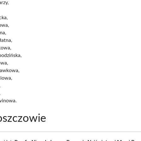
arzy,
cka,
owa,
na,
łatna,
kowa,
bodzińska,
owa,
kawkowa,
liowa,
,
,
winowa.
oszczowie