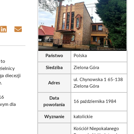
e
Share
Share
on
on
sApp
LinkedIn
Email
Państwo
Polska
 to
Siedziba
Zielona Góra
zielnicy
ga diecezji
ul. Chynowska 1 65-138
.
Adres
Zielona Góra
16
Data
16 października 1984
owym dla
powołania
Wyznanie
katolickie
Kościół Niepokalanego