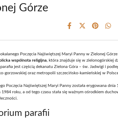
onej Górze
Share
Share
Share
Shar
on
on
on
on
Facebook
X
Pinterest
What
(Twitter)
pokalanego Poczęcia Najświętszej Maryi Panny w Zielonej Górze
licka wspólnota religijna
, która znajduje się w zielonogórskiej d
a parafia jest częścią dekanatu Zielona Góra – św. Jadwigi i podle
ko-gorzowskiej oraz metropolii szczecińsko-kamieńskiej w Polsce
go Poczęcia Najświętszej Maryi Panny została erygowana dnia 
a 1984 roku, a od tego czasu stała się ważnym ośrodkiem duch
łeczności.
orium parafii