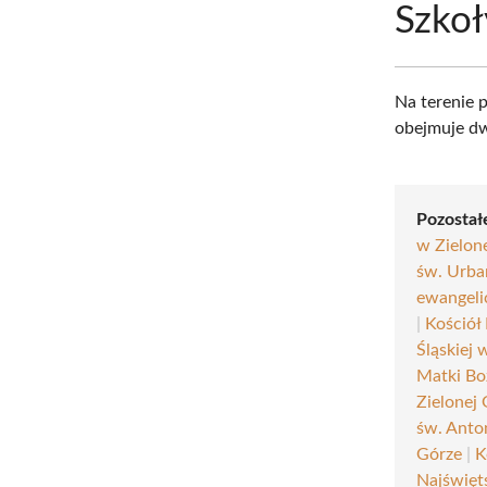
Szkoł
Na terenie p
obejmuje dw
Pozostałe
w Zielone
św. Urba
ewangeli
|
Kościół
Śląskiej 
Matki Bo
Zielonej
św. Anto
Górze
|
K
Najświęt