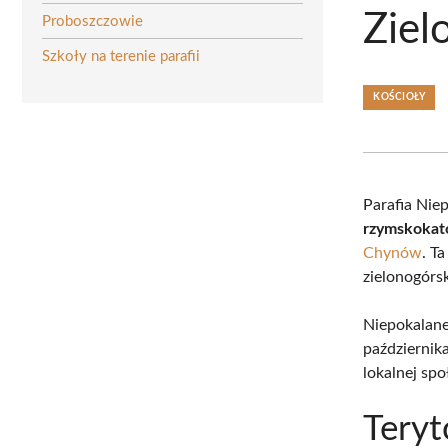
Ziel
Proboszczowie
Szkoły na terenie parafii
KOŚCIOŁY
Parafia Nie
rzymskokato
Chynów
. T
zielonogórs
Niepokalane
październik
lokalnej spo
Teryt