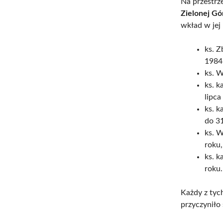
Na przestrze
Zielonej Gó
wkład w jej 
ks. Z
1984
ks. 
ks. k
lipca
ks. k
do 31
ks. W
roku,
ks. k
roku.
Każdy z tyc
przyczyniło 