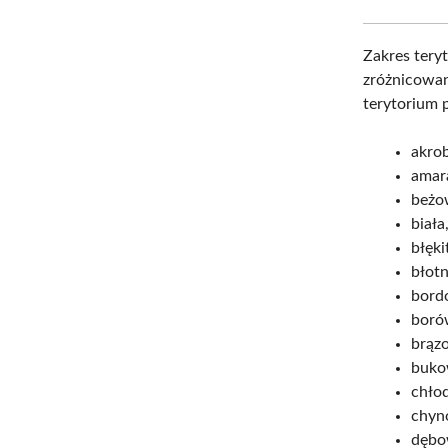
Zakres teryt
zróżnicowan
terytorium p
akro
amar
beżo
biała
błęki
błotn
bord
boró
brąz
buko
chło
chyn
dębo