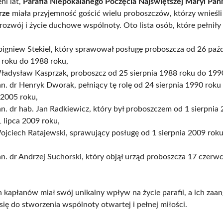
ni lat,
Parafia Niepokalanego Poczęcia Najświętszej Maryi Pan
rze
miała przyjemność gościć wielu proboszczów, którzy wnieśli
rozwój i życie duchowe wspólnoty. Oto lista osób, które pełniły 
bigniew Stekiel, który sprawował posługę proboszcza od 26 paźd
 roku do 1988 roku,
Władysław Kasprzak, proboszcz od 25 sierpnia 1988 roku do 199
an. dr Henryk Dworak, pełniący tę rolę od 24 sierpnia 1990 roku
 2005 roku,
an. dr hab. Jan Radkiewicz, który był proboszczem od 1 sierpnia
 lipca 2009 roku,
ojciech Ratajewski, sprawujący posługę od 1 sierpnia 2009 rok
an. dr Andrzej Suchorski, który objął urząd proboszcza 17 czerw
h kapłanów miał swój unikalny wpływ na życie parafii, a ich za
się do stworzenia wspólnoty otwartej i pełnej miłości.