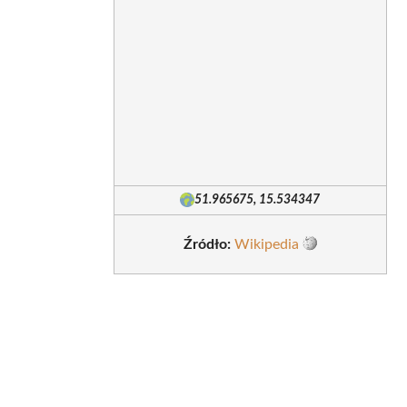
51.965675, 15.534347
Źródło:
Wikipedia