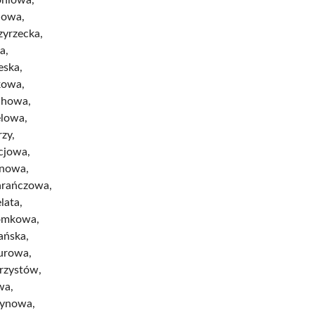
nowa,
zyrzecka,
a,
eska,
kowa,
chowa,
elowa,
rzy,
cjowa,
ynowa,
rańczowa,
lata,
omkowa,
ańska,
urowa,
rzystów,
wa,
dynowa,