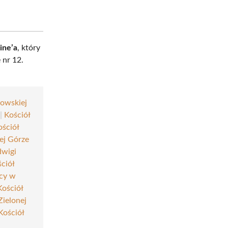
ine’a
, który
 nr 12.
howskiej
|
Kościół
ościół
ej Górze
dwigi
ciół
jcy w
Kościół
Zielonej
Kościół