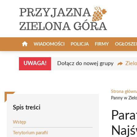
Przejdź
do
treści
WIADOMOŚCI
POLICJA
FIRMY
OGŁOSZE
UWAGA!
Dołącz do nowej grupy
Ziel
Strona główn
Panny w Ziel
Spis treści
Para
Wstęp
Najś
Terytorium parafii