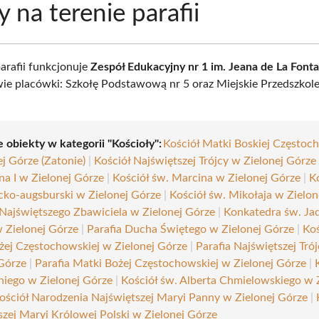
y na terenie parafii
arafii funkcjonuje
Zespół Edukacyjny nr 1 im. Jeana de La Fonta
ie placówki: Szkołę Podstawową nr 5 oraz Miejskie Przedszkole
 obiekty w kategorii "Kościoły":
Kościół Matki Boskiej Częstoc
j Górze (Zatonie)
|
Kościół Najświętszej Trójcy w Zielonej Górze
na I w Zielonej Górze
|
Kościół św. Marcina w Zielonej Górze
|
K
cko-augsburski w Zielonej Górze
|
Kościół św. Mikołaja w Zielon
 Najświętszego Zbawiciela w Zielonej Górze
|
Konkatedra św. Ja
w Zielonej Górze
|
Parafia Ducha Świętego w Zielonej Górze
|
Koś
żej Częstochowskiej w Zielonej Górze
|
Parafia Najświętszej Tró
 Górze
|
Parafia Matki Bożej Częstochowskiej w Zielonej Górze
|
niego w Zielonej Górze
|
Kościół św. Alberta Chmielowskiego w 
ościół Narodzenia Najświętszej Maryi Panny w Zielonej Górze
|
szej Maryi Królowej Polski w Zielonej Górze