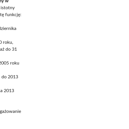
ny w
 istotny
tę funkcję:
ziernika
0 roku,
 aż do 31
 2005 roku
u do 2013
ca 2013
angażowanie