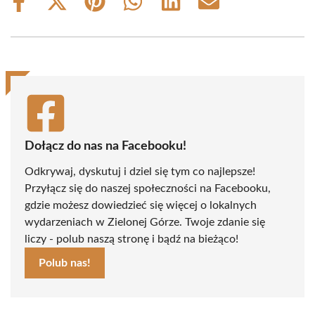
Share
Share
Share
Share
Share
Share
on
on
on
on
on
on
Facebook
X
Pinterest
WhatsApp
LinkedIn
Email
(Twitter)
Dołącz do nas na Facebooku!
Odkrywaj, dyskutuj i dziel się tym co najlepsze!
Przyłącz się do naszej społeczności na Facebooku,
gdzie możesz dowiedzieć się więcej o lokalnych
wydarzeniach w Zielonej Górze. Twoje zdanie się
liczy - polub naszą stronę i bądź na bieżąco!
Polub nas!