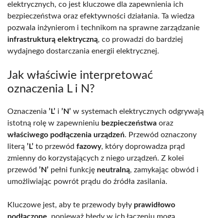
elektrycznych, co jest kluczowe dla zapewnienia ich
bezpieczeństwa oraz efektywności działania. Ta wiedza
pozwala inżynierom i technikom na sprawne zarządzanie
infrastrukturą elektryczną
, co prowadzi do bardziej
wydajnego dostarczania energii elektrycznej.
Jak właściwie interpretować
oznaczenia L i N?
Oznaczenia
’L’
i
’N’
w systemach elektrycznych odgrywają
istotną rolę w zapewnieniu
bezpieczeństwa
oraz
właściwego podłączenia urządzeń
. Przewód oznaczony
literą
’L’
to przewód
fazowy
, który doprowadza prąd
zmienny do korzystających z niego urządzeń. Z kolei
przewód
’N’
pełni funkcję
neutralną
, zamykając obwód i
umożliwiając powrót prądu do źródła zasilania.
Kluczowe jest, aby te przewody były
prawidłowo
podłączone
, ponieważ błędy w ich łączeniu mogą