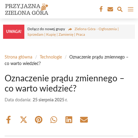
Przejdź
M
do
treści
Dołącz do nowej grupy
Zielona Góra - Ogłoszenia |
UWAGA!
Sprzedam | Kupię | Zamienię | Praca
Strona główna
/
Technologie
/
Oznaczenie prądu zmiennego –
co warto wiedzieć?
Oznaczenie prądu zmiennego –
co warto wiedzieć?
Data dodania:
25 sierpnia 2025 r.
Share
Share
Share
Share
Share
Share
on
on
on
on
on
on
Facebook
X
Pinterest
WhatsApp
LinkedIn
Email
(Twitter)