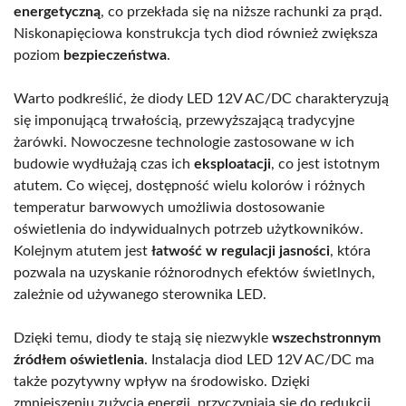
energetyczną
, co przekłada się na niższe rachunki za prąd.
Niskonapięciowa konstrukcja tych diod również zwiększa
poziom
bezpieczeństwa
.
Warto podkreślić, że diody LED 12V AC/DC charakteryzują
się imponującą trwałością, przewyższającą tradycyjne
żarówki. Nowoczesne technologie zastosowane w ich
budowie wydłużają czas ich
eksploatacji
, co jest istotnym
atutem. Co więcej, dostępność wielu kolorów i różnych
temperatur barwowych umożliwia dostosowanie
oświetlenia do indywidualnych potrzeb użytkowników.
Kolejnym atutem jest
łatwość w regulacji jasności
, która
pozwala na uzyskanie różnorodnych efektów świetlnych,
zależnie od używanego sterownika LED.
Dzięki temu, diody te stają się niezwykle
wszechstronnym
źródłem oświetlenia
. Instalacja diod LED 12V AC/DC ma
także pozytywny wpływ na środowisko. Dzięki
zmniejszeniu zużycia energii, przyczyniają się do redukcji