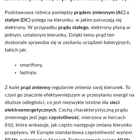
Podstawowa różnica pomiędzy
prądem zmiennym (AC)
a
stałym (DC)
polega na kierunku, w jakim poruszają się
elektrony. W przypadku
prądu stałego
, elektrony płyną w
jednym, ustalonym kierunku. Dzięki temu prąd ten
doskonale sprawdza się w zasilaniu urządzeń bateryjnych,
takich jak:
smartfony,
laptopy.
Z kolei
prąd zmienny
regularnie zmienia swój kierunek. To
czyni go znacznie efektywniejszym w przesyłaniu energii na
dłuższe odległości, co jest niezwykle istotne dla
sieci
elektroenergetycznych
. Cechą charakterystyczną prądu
zmiennego jest jego
częstotliwość
, mierzona w hercach
(Hz), która wskazuje, jak często następuje zmiana kierunku
przepływu. W Europie standardowa częstotliwość wynosi
50 Hz
, natomiast w Stanach Zjednoczonych osiąga
60 Hz
.