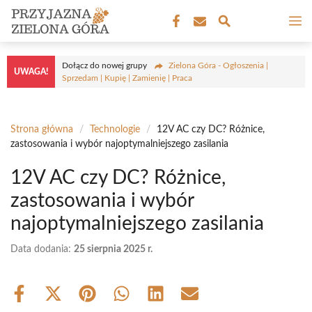
Przejdź
M
do
treści
Dołącz do nowej grupy
Zielona Góra - Ogłoszenia |
UWAGA!
Sprzedam | Kupię | Zamienię | Praca
Strona główna
/
Technologie
/
12V AC czy DC? Różnice,
zastosowania i wybór najoptymalniejszego zasilania
12V AC czy DC? Różnice,
zastosowania i wybór
najoptymalniejszego zasilania
Data dodania:
25 sierpnia 2025 r.
Share
Share
Share
Share
Share
Share
on
on
on
on
on
on