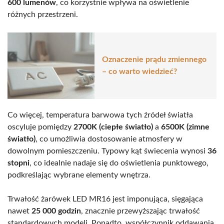
600 lumenów
, co korzystnie wpływa na oświetlenie
różnych przestrzeni.
Oznaczenie prądu zmiennego
– co warto wiedzieć?
Co więcej, temperatura barwowa tych źródeł światła
oscyluje pomiędzy
2700K (ciepłe światło)
a
6500K (zimne
światło)
, co umożliwia dostosowanie atmosfery w
dowolnym pomieszczeniu. Typowy kąt świecenia wynosi
36
stopni
, co idealnie nadaje się do oświetlenia punktowego,
podkreślając wybrane elementy wnętrza.
Trwałość żarówek LED MR16 jest imponująca, sięgająca
nawet
25 000 godzin
, znacznie przewyższając trwałość
standardowych modeli. Ponadto, współczynnik oddawania