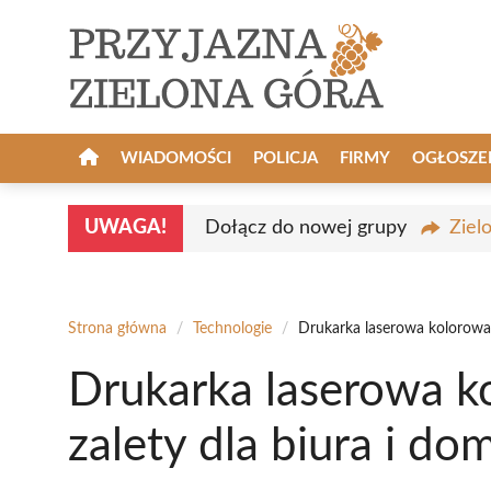
Przejdź
do
treści
WIADOMOŚCI
POLICJA
FIRMY
OGŁOSZE
UWAGA!
Dołącz do nowej grupy
Ziel
Strona główna
/
Technologie
/
Drukarka laserowa kolorowa 
Drukarka laserowa k
zalety dla biura i do