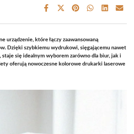
Share
Share
Share
Share
Share
Share
on
on
on
on
on
on
Facebook
X
Pinterest
WhatsApp
LinkedIn
Email
(Twitter)
ne urządzenie, które łączy zaawansowaną
ków. Dzięki szybkiemu wydrukowi, sięgającemu nawet
staje się idealnym wyborem zarówno dla biur, jak i
lety oferują nowoczesne kolorowe drukarki laserowe