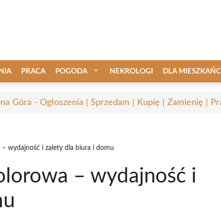
NIA
PRACA
POGODA
NEKROLOGI
DLA MIESZKAŃ
ona Góra - Ogłoszenia | Sprzedam | Kupię | Zamienię | Pr
– wydajność i zalety dla biura i domu
olorowa – wydajność i
mu