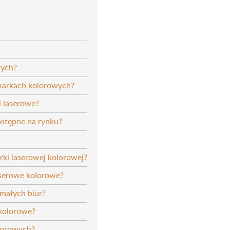
wych?
ukarkach kolorowych?
i laserowe?
ostępne na rynku?
ki laserowej kolorowej?
aserowe kolorowe?
małych biur?
 kolorowe?
olorowych?