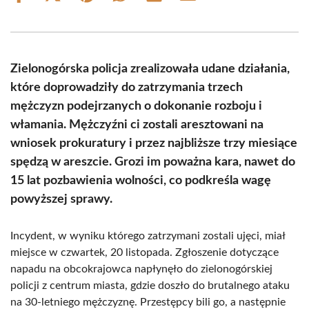
on
on
on
on
on
on
Facebook
X
Pinterest
WhatsApp
LinkedIn
Email
(Twitter)
Zielonogórska policja zrealizowała udane działania,
które doprowadziły do zatrzymania trzech
mężczyzn podejrzanych o dokonanie rozboju i
włamania. Mężczyźni ci zostali aresztowani na
wniosek prokuratury i przez najbliższe trzy miesiące
spędzą w areszcie. Grozi im poważna kara, nawet do
15 lat pozbawienia wolności, co podkreśla wagę
powyższej sprawy.
Incydent, w wyniku którego zatrzymani zostali ujęci, miał
miejsce w czwartek, 20 listopada. Zgłoszenie dotyczące
napadu na obcokrajowca napłynęło do zielonogórskiej
policji z centrum miasta, gdzie doszło do brutalnego ataku
na 30-letniego mężczyznę. Przestępcy bili go, a następnie