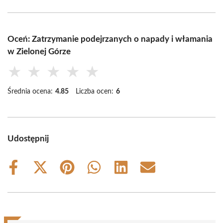
Oceń: Zatrzymanie podejrzanych o napady i włamania
w Zielonej Górze
★
★
★
★
★
Średnia ocena:
4.85
Liczba ocen:
6
Udostępnij
Share
Share
Share
Share
Share
Share
on
on
on
on
on
on
Facebook
X
Pinterest
WhatsApp
LinkedIn
Email
(Twitter)