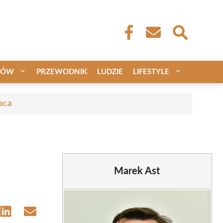
CÓW
PRZEWODNIK
LUDZIE
LIFESTYLE
aca
Marek Ast
e
Share
Share
on
on