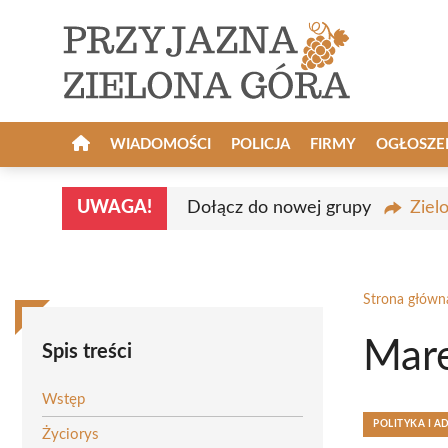
Przejdź
do
treści
WIADOMOŚCI
POLICJA
FIRMY
OGŁOSZE
UWAGA!
Dołącz do nowej grupy
Ziel
Strona główn
Mare
Spis treści
Wstęp
POLITYKA I A
Życiorys