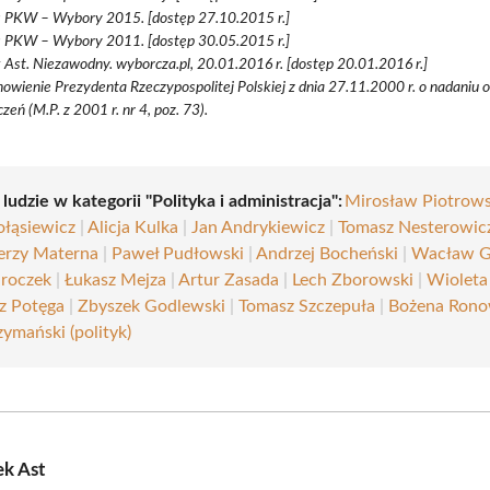
s PKW – Wybory 2015. [dostęp 27.10.2015 r.]
s PKW – Wybory 2011. [dostęp 30.05.2015 r.]
Ast. Niezawodny. wyborcza.pl, 20.01.2016 r. [dostęp 20.01.2016 r.]
owienie Prezydenta Rzeczypospolitej Polskiej z dnia 27.11.2000 r. o nadaniu 
zeń (M.P. z 2001 r. nr 4, poz. 73).
 ludzie w kategorii "Polityka i administracja":
Mirosław Piotrows
łąsiewicz
|
Alicja Kulka
|
Jan Andrykiewicz
|
Tomasz Nesterowic
erzy Materna
|
Paweł Pudłowski
|
Andrzej Bocheński
|
Wacław G
roczek
|
Łukasz Mejza
|
Artur Zasada
|
Lech Zborowski
|
Wioleta
z Potęga
|
Zbyszek Godlewski
|
Tomasz Szczepuła
|
Bożena Rono
ymański (polityk)
k Ast