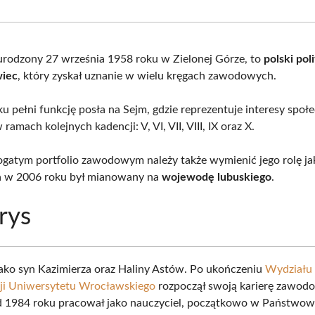
Facebook
X
Pinterest
What
(Twitter)
urodzony 27 września 1958 roku w Zielonej Górze, to
polski pol
iec
, który zyskał uznanie w wielu kręgach zawodowych.
 pełni funkcję posła na Sejm, gdzie reprezentuje interesy społe
 ramach kolejnych kadencji: V, VI, VII, VIII, IX oraz X.
atym portfolio zawodowym należy także wymienić jego rolę j
 a w 2006 roku był mianowany na
wojewodę lubuskiego
.
rys
 jako syn Kazimierza oraz Haliny Astów. Po ukończeniu
Wydziału 
ji Uniwersytetu Wrocławskiego
rozpoczął swoją karierę zawod
Od 1984 roku pracował jako nauczyciel, początkowo w Państw