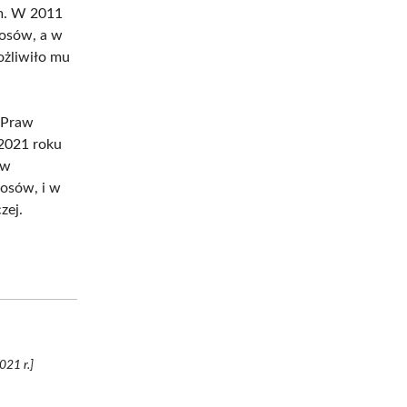
m. W 2011
łosów, a w
ożliwiło mu
i Praw
2021 roku
ów
łosów, i w
zej.
021 r.]