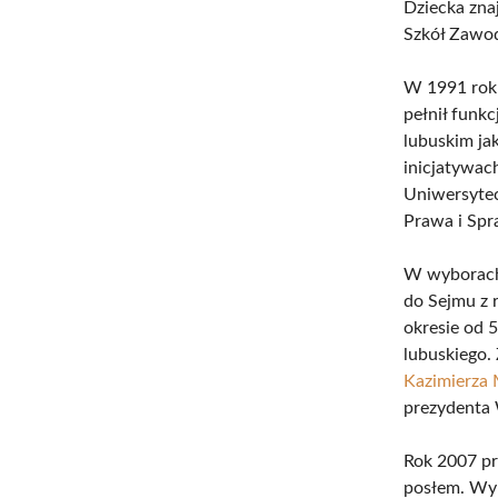
Dziecka zna
Szkół Zawod
W 1991 roku
pełnił funk
lubuskim ja
inicjatywac
Uniwersytec
Prawa i Spr
W wyborach
do Sejmu z 
okresie od 
lubuskiego.
Kazimierza 
prezydenta
Rok 2007 pr
posłem. Wyb