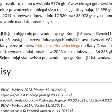
go rezultatu, mimo uzyskania 9776 głosów w okręgu gorzowski
ie z powodzeniem ubiegał się o reelekcję, otrzymując 12 598 g
 i 2019 zdobywał odpowiednio 17 530 oraz 36 073 głosy, co um
wowanie mandatu poselskiego.
ji Sejmu objął rolę przewodniczącego Komisji Sprawiedliwości 
a także zastępcą przewodniczącego Komisji Ustawodawczej. W 
łany przez premiera
Mateusza Morawieckiego
do Rady Doradc
h. Utrzymał mandat poselski w 2023 roku, zdobywając 36 365 g
i Sejmu objął stanowisko przewodniczącego Komisji Ustawodawc
isy
s PKW – Wybory 2023. [dostęp 19.10.2023 r.]
 sejmowa posła X kadencji. [dostęp 28.11.2023 r.]
r powołał Radę Doradców Politycznych. gov.pl, 03.03.2021 r. [dostęp 04.03.2
s PKW – Wybory 2019. [dostęp 15.10.2019 r.]
 sejmowa posła IX kadencji. [dostęp 21.11.2019 r.]