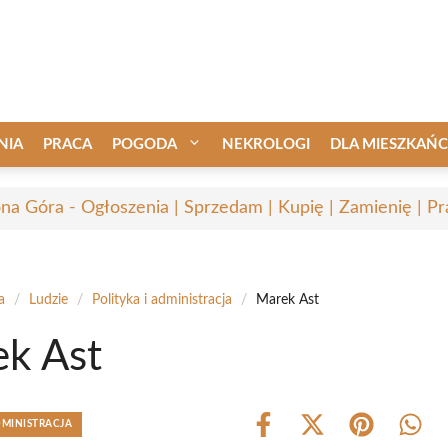
NIA
PRACA
POGODA
NEKROLOGI
DLA MIESZKAŃ
ona Góra - Ogłoszenia | Sprzedam | Kupię | Zamienię | Pr
a
/
Ludzie
/
Polityka i administracja
/
Marek Ast
k Ast
DMINISTRACJA
Share
Share
Share
Shar
on
on
on
on