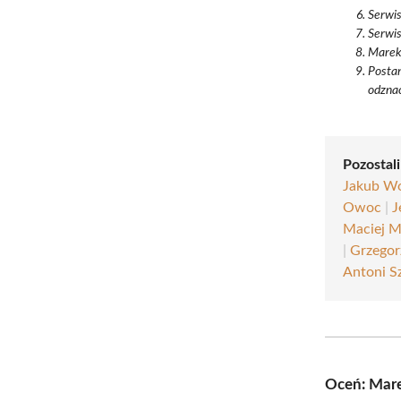
Serwi
Serwi
Marek 
Postan
odznac
Pozostali
Jakub Wo
Owoc
|
J
Maciej M
|
Grzegor
Antoni Sz
Oceń: Mare