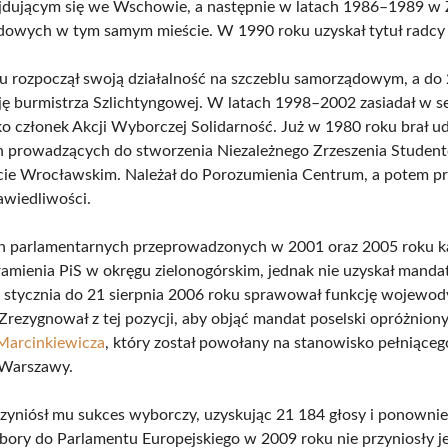
jdującym się we Wschowie, a następnie w latach 1986–1989 w 
owych w tym samym mieście. W 1990 roku uzyskał tytuł radcy
 rozpoczął swoją działalność na szczeblu samorządowym, a do
cję burmistrza Szlichtyngowej. W latach 1998–2002 zasiadał w s
ko członek Akcji Wyborczej Solidarność. Już w 1980 roku brał ud
h prowadzących do stworzenia Niezależnego Zrzeszenia Studen
ie Wrocławskim. Należał do Porozumienia Centrum, a potem pr
awiedliwości.
 parlamentarnych przeprowadzonych w 2001 oraz 2005 roku 
ramienia PiS w okręgu zielonogórskim, jednak nie uzyskał mand
5 stycznia do 21 sierpnia 2006 roku sprawował funkcję wojewod
 Zrezygnował z tej pozycji, aby objąć mandat poselski opróżniony
Marcinkiewicza
, który został powołany na stanowisko pełniące
 Warszawy.
zyniósł mu sukces wyborczy, uzyskując 21 184 głosy i ponownie 
ory do Parlamentu Europejskiego w 2009 roku nie przyniosły j