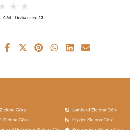
★
★
★
:
4.64
Liczba ocen:
13
Share
Share
Share
Share
Share
Share
on
on
on
on
on
on
Facebook
X
Pinterest
WhatsApp
LinkedIn
Email
(Twitter)
Zielona Góra
Lombard Zielona Góra
f Zielona Góra
Fryzjer Zielona Góra
Kontroli Pojazdów Zielona Góra
Restauracje Zielona Góra