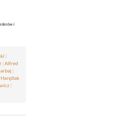
orderów i
ki
|
z
|
Alfred
arbaj
|
 Haręźlak
wicz
|