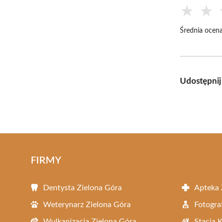
★
★
Średnia ocena
Udostępnij
FIRMY
Dentysta Zielona Góra
Apteka 
Weterynarz Zielona Góra
Fotogra
Wulkanizacja Zielona Góra
Stacja 