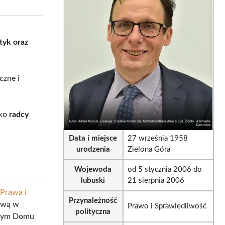
sApp
LinkedIn
Email
ityk oraz
czne i
ako
radcy
Data i miejsce
27 września 1958
urodzenia
Zielona Góra
Wojewoda
od 5 stycznia 2006 do
lubuski
21 sierpnia 2006
Prawa i
Przynależność
ową w
Prawo i Sprawiedliwość
polityczna
owym Domu