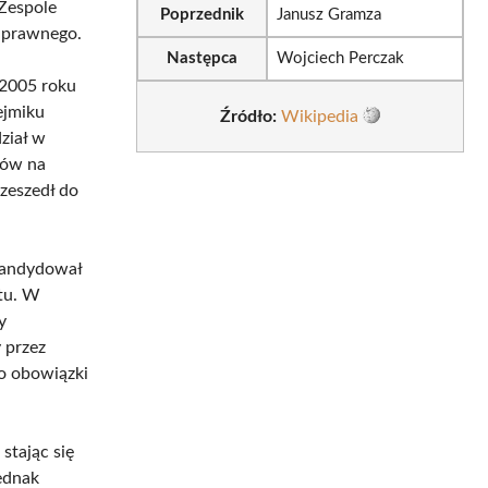
Zespole
Poprzednik
Janusz Gramza
 prawnego.
Następca
Wojciech Perczak
 2005 roku
ejmiku
Źródło:
Wikipedia
ział w
tów na
zeszedł do
kandydował
atu. W
y
 przez
go obowiązki
stając się
ednak