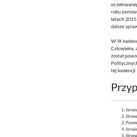
oczekiwane
roku ponown
latach 2015
dalsze spra
W IX kadenc
Człowieka, 
został powo
Politycznyc
tej kadencj
Przyp
Serwi
Strona
Premie
Serwi
Strona