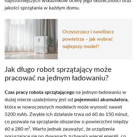
najistotniejszych wskaźników oceny jego skuteczności oraz
jakości sprzątania w każdym domu.
Oczyszczacz i nawilżacz
powietrza – jak wybrać
najlepszy model?
Jak długo robot sprzątający może
pracować na jednym ładowaniu?
Czas pracy robota sprzątającego
na jednym ładowaniu w
dużej mierze uzależniony jest od
pojemności akumulatora
,
która w nowoczesnych modelach może wynosić nawet
5200 mAh. Zwykle ich działanie trwa od 60 do 150 minut,
co pozwala na sprzątanie obszarów o powierzchni między
60 a 280 m². Warto jednak zauważyć, że urządzenia
poruszające się po dywanach zużywają więcej energii, co