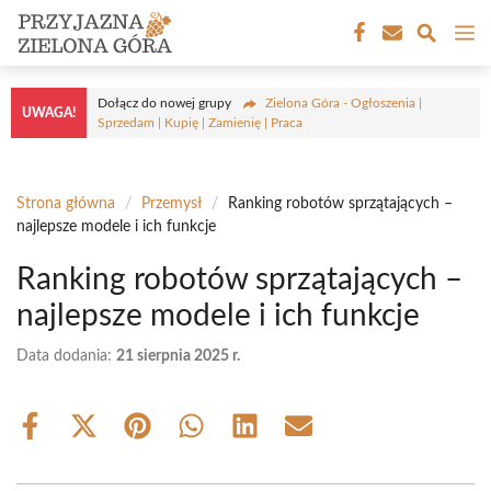
Przejdź
M
do
treści
Dołącz do nowej grupy
Zielona Góra - Ogłoszenia |
UWAGA!
Sprzedam | Kupię | Zamienię | Praca
Strona główna
/
Przemysł
/
Ranking robotów sprzątających –
najlepsze modele i ich funkcje
Ranking robotów sprzątających –
najlepsze modele i ich funkcje
Data dodania:
21 sierpnia 2025 r.
Share
Share
Share
Share
Share
Share
on
on
on
on
on
on
Facebook
X
Pinterest
WhatsApp
LinkedIn
Email
(Twitter)