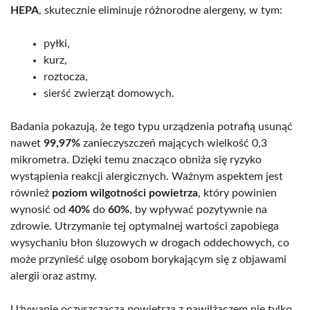
HEPA
, skutecznie eliminuje różnorodne alergeny, w tym:
pyłki,
kurz,
roztocza,
sierść zwierząt domowych.
Badania pokazują, że tego typu urządzenia potrafią usunąć
nawet
99,97%
zanieczyszczeń mających wielkość 0,3
mikrometra. Dzięki temu znacząco obniża się ryzyko
wystąpienia reakcji alergicznych. Ważnym aspektem jest
również
poziom wilgotności powietrza
, który powinien
wynosić od
40%
do
60%
, by wpływać pozytywnie na
zdrowie. Utrzymanie tej optymalnej wartości zapobiega
wysychaniu błon śluzowych w drogach oddechowych, co
może przynieść ulgę osobom borykającym się z objawami
alergii oraz astmy.
Używanie oczyszczacza powietrza z nawilżaczem nie tylko