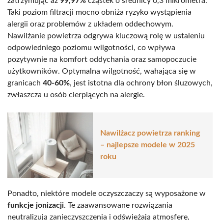
zatrzymując aż
99,97%
cząstek o średnicy 0,3 mikrometra.
Taki poziom filtracji mocno obniża ryzyko wystąpienia
alergii oraz problemów z układem oddechowym.
Nawilżanie powietrza odgrywa kluczową rolę w ustaleniu
odpowiedniego poziomu wilgotności, co wpływa
pozytywnie na komfort oddychania oraz samopoczucie
użytkowników. Optymalna wilgotność, wahająca się w
granicach
40-60%
, jest istotna dla ochrony błon śluzowych,
zwłaszcza u osób cierpiących na alergie.
Nawilżacz powietrza ranking
– najlepsze modele w 2025
roku
Ponadto, niektóre modele oczyszczaczy są wyposażone w
funkcje jonizacji
. Te zaawansowane rozwiązania
neutralizują zanieczyszczenia i odświeżają atmosferę,