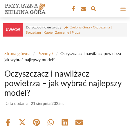
Przejdź
M
do
treści
Dołącz do nowej grupy
Zielona Góra - Ogłoszenia |
UWAGA!
Sprzedam | Kupię | Zamienię | Praca
Strona główna
/
Przemysł
/
Oczyszczacz i nawilżacz powietrza –
jak wybrać najlepszy model?
Oczyszczacz i nawilżacz
powietrza – jak wybrać najlepszy
model?
Data dodania:
21 sierpnia 2025 r.
Share
Share
Share
Share
Share
Share
on
on
on
on
on
on