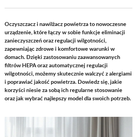
Facebook
X
Pinterest
WhatsApp
LinkedIn
Email
(Twitter)
Oczyszczacz i nawilżacz powietrza to nowoczesne
urządzenie, które łączy w sobie funkcje eliminacji
zanieczyszczeń oraz regulacji wilgotności,
zapewniając zdrowe i komfortowe warunki w
domach. Dzięki zastosowaniu zaawansowanych
filtrów HEPA oraz automatycznej regulacji
wilgotności, możemy skutecznie walczyć z alergiami
i poprawiać jakość powietrza. Dowiedz się, jakie
korzyści niesie za sobą ich regularne stosowanie
oraz jak wybrać najlepszy model dla swoich potrzeb.