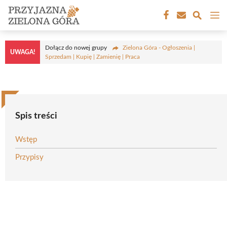
Przejdź
M
do
treści
Dołącz do nowej grupy
Zielona Góra - Ogłoszenia |
UWAGA!
Sprzedam | Kupię | Zamienię | Praca
Spis treści
Wstęp
Przypisy