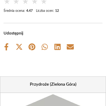
★
★
★
★
★
Średnia ocena:
4.47
Liczba ocen:
12
Udostępnij
Share
Share
Share
Share
Share
Share
on
on
on
on
on
on
Facebook
X
Pinterest
WhatsApp
LinkedIn
Email
(Twitter)
Przydroże (Zielona Góra)