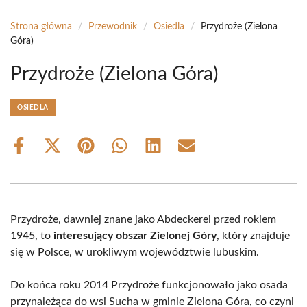
Strona główna
/
Przewodnik
/
Osiedla
/
Przydroże (Zielona
Góra)
Przydroże (Zielona Góra)
OSIEDLA
Share
Share
Share
Share
Share
Share
on
on
on
on
on
on
Facebook
X
Pinterest
WhatsApp
LinkedIn
Email
(Twitter)
Przydroże, dawniej znane jako Abdeckerei przed rokiem
1945, to
interesujący obszar Zielonej Góry
, który znajduje
się w Polsce, w urokliwym województwie lubuskim.
Do końca roku 2014 Przydroże funkcjonowało jako osada
przynależąca do wsi Sucha w gminie Zielona Góra, co czyni