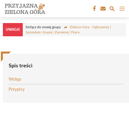
Przejdź
M
do
treści
Dołącz do nowej grupy
Zielona Góra - Ogłoszenia |
UWAGA!
Sprzedam | Kupię | Zamienię | Praca
Spis treści
Wstęp
Przypisy