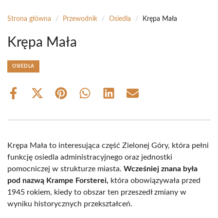
Strona główna
/
Przewodnik
/
Osiedla
/
Krępa Mała
Krępa Mała
OSIEDLA
Share
Share
Share
Share
Share
Share
on
on
on
on
on
on
Facebook
X
Pinterest
WhatsApp
LinkedIn
Email
(Twitter)
Krępa Mała to interesująca część Zielonej Góry, która pełni
funkcję osiedla administracyjnego oraz jednostki
pomocniczej w strukturze miasta.
Wcześniej znana była
pod nazwą Krampe Forsterei,
która obowiązywała przed
1945 rokiem, kiedy to obszar ten przeszedł zmiany w
wyniku historycznych przekształceń.