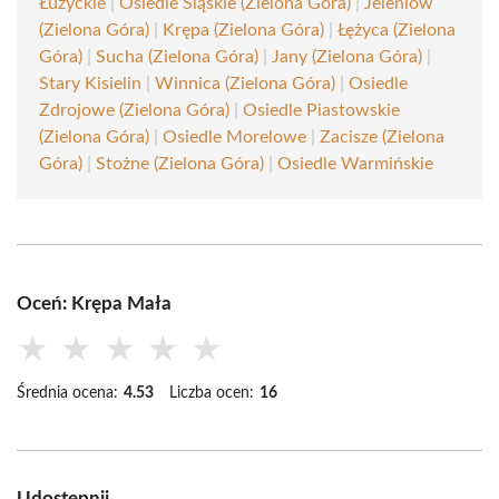
Łużyckie
|
Osiedle Śląskie (Zielona Góra)
|
Jeleniów
(Zielona Góra)
|
Krępa (Zielona Góra)
|
Łężyca (Zielona
Góra)
|
Sucha (Zielona Góra)
|
Jany (Zielona Góra)
|
Stary Kisielin
|
Winnica (Zielona Góra)
|
Osiedle
Zdrojowe (Zielona Góra)
|
Osiedle Piastowskie
(Zielona Góra)
|
Osiedle Morelowe
|
Zacisze (Zielona
Góra)
|
Stożne (Zielona Góra)
|
Osiedle Warmińskie
Oceń: Krępa Mała
★
★
★
★
★
Średnia ocena:
4.53
Liczba ocen:
16
Udostępnij