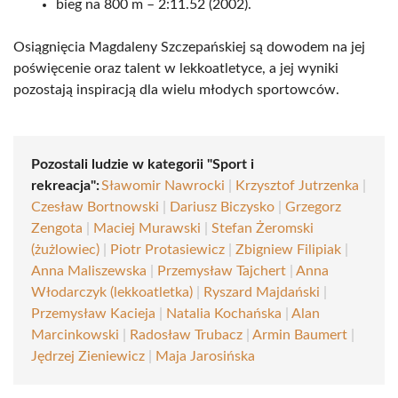
bieg na 800 m – 2:11.52 (2002).
Osiągnięcia Magdaleny Szczepańskiej są dowodem na jej
poświęcenie oraz talent w lekkoatletyce, a jej wyniki
pozostają inspiracją dla wielu młodych sportowców.
Pozostali ludzie w kategorii "Sport i
rekreacja":
Sławomir Nawrocki
|
Krzysztof Jutrzenka
|
Czesław Bortnowski
|
Dariusz Biczysko
|
Grzegorz
Zengota
|
Maciej Murawski
|
Stefan Żeromski
(żużlowiec)
|
Piotr Protasiewicz
|
Zbigniew Filipiak
|
Anna Maliszewska
|
Przemysław Tajchert
|
Anna
Włodarczyk (lekkoatletka)
|
Ryszard Majdański
|
Przemysław Kacieja
|
Natalia Kochańska
|
Alan
Marcinkowski
|
Radosław Trubacz
|
Armin Baumert
|
Jędrzej Zieniewicz
|
Maja Jarosińska