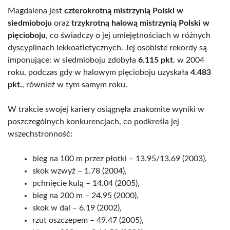
Magdalena jest
czterokrotną mistrzynią Polski w
siedmioboju
oraz
trzykrotną halową mistrzynią Polski w
pięcioboju
, co świadczy o jej umiejętnościach w różnych
dyscyplinach lekkoatletycznych. Jej osobiste rekordy są
imponujące: w siedmioboju zdobyła
6.115 pkt.
w 2004
roku, podczas gdy w halowym pięcioboju uzyskała
4.483
pkt.
, również w tym samym roku.
W trakcie swojej kariery osiągnęła znakomite wyniki w
poszczególnych konkurencjach, co podkreśla jej
wszechstronność:
bieg na 100 m przez płotki – 13.95/13.69 (2003),
skok wzwyż – 1.78 (2004),
pchnięcie kulą – 14.04 (2005),
bieg na 200 m – 24.95 (2000),
skok w dal – 6.19 (2002),
rzut oszczepem – 49.47 (2005),