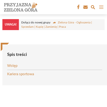
Przejdź
M
do
treści
Dołącz do nowej grupy
Zielona Góra - Ogłoszenia |
UWAGA!
Sprzedam | Kupię | Zamienię | Praca
Spis treści
Wstęp
Kariera sportowa