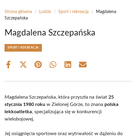
Strona główna
/
Ludzie
/
Sport i rekreacja
/
Magdalena
Szczepańska
Magdalena Szczepańska
SPORT I REKREACJA
Share
Share
Share
Share
Share
Share
on
on
on
on
on
on
Facebook
X
Pinterest
WhatsApp
LinkedIn
Email
(Twitter)
Magdalena Szczepańska, która przyszła na świat
25
stycznia 1980 roku
w Zielonej Górze, to znana
polska
lekkoatletka
, specjalizująca się w konkurencji
wielobojowej.
Jej osiągnięcia sportowe oraz wytrwałość w dążeniu do