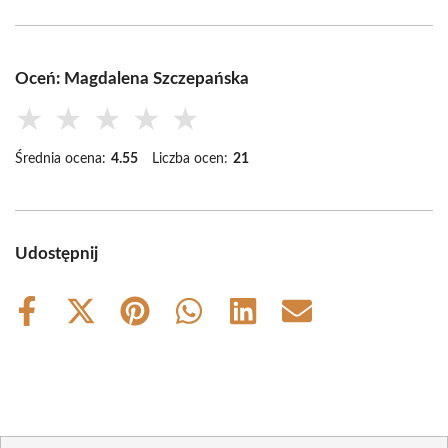
Oceń: Magdalena Szczepańska
★
★
★
★
★
Średnia ocena:
4.55
Liczba ocen:
21
Udostępnij
Share
Share
Share
Share
Share
Share
on
on
on
on
on
on
Facebook
X
Pinterest
WhatsApp
LinkedIn
Email
(Twitter)