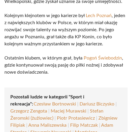
Wielkopolski, gdzie zyskał uznanie za swoje umiejętności.
Kolejnym klejnotem w jego karierze był
Lech Poznań
, jeden
z największych klubów w Polsce, w którym miał okazję
rozwijać swoje talenty na wyższym poziomie. Po jego
angażu w Poznaniu, grał także dla KP Konin, co było
kolejnym ważnym przystankiem w jego karierze.
Ostatnim klubem, w którym grał, była
Pogoń Świebodzin
,
gdzie kontynuował swoją pasję do piłki nożnej i zdobywał
nowe doświadczenia.
Pozostali ludzie w kategorii "Sport i
rekreacja":
Czesław Bortnowski
|
Dariusz Biczysko
|
Grzegorz Zengota
|
Maciej Murawski
|
Stefan
Żeromski (żużlowiec)
|
Piotr Protasiewicz
|
Zbigniew
Filipiak
|
Anna Maliszewska
|
Filip Matczak
|
Adam