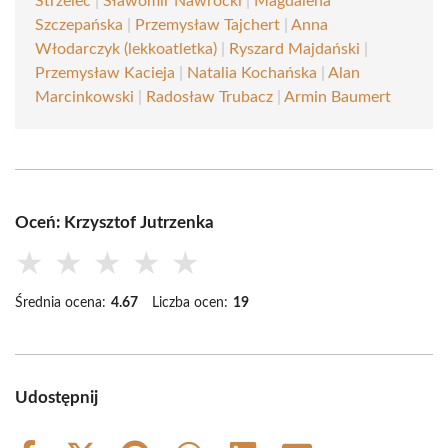
Strzelec
|
Sławomir Nawrocki
|
Magdalena
Szczepańska
|
Przemysław Tajchert
|
Anna
Włodarczyk (lekkoatletka)
|
Ryszard Majdański
|
Przemysław Kacieja
|
Natalia Kochańska
|
Alan
Marcinkowski
|
Radosław Trubacz
|
Armin Baumert
Oceń: Krzysztof Jutrzenka
★
★
★
★
★
Średnia ocena:
4.67
Liczba ocen:
19
Udostępnij