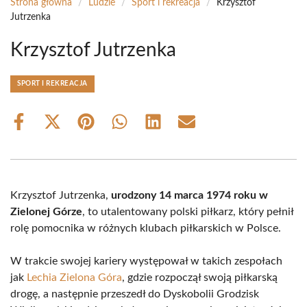
Strona główna
/
Ludzie
/
Sport i rekreacja
/
Krzysztof
Jutrzenka
Krzysztof Jutrzenka
SPORT I REKREACJA
Share
Share
Share
Share
Share
Share
on
on
on
on
on
on
Facebook
X
Pinterest
WhatsApp
LinkedIn
Email
(Twitter)
Krzysztof Jutrzenka,
urodzony 14 marca 1974 roku w
Zielonej Górze
, to utalentowany polski piłkarz, który pełnił
rolę pomocnika w różnych klubach piłkarskich w Polsce.
W trakcie swojej kariery występował w takich zespołach
jak
Lechia Zielona Góra
, gdzie rozpoczął swoją piłkarską
drogę, a następnie przeszedł do Dyskobolii Grodzisk