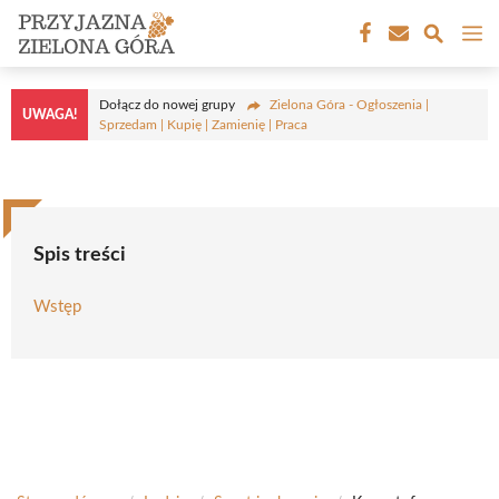
Przejdź
M
do
treści
Dołącz do nowej grupy
Zielona Góra - Ogłoszenia |
UWAGA!
Sprzedam | Kupię | Zamienię | Praca
Spis treści
Wstęp