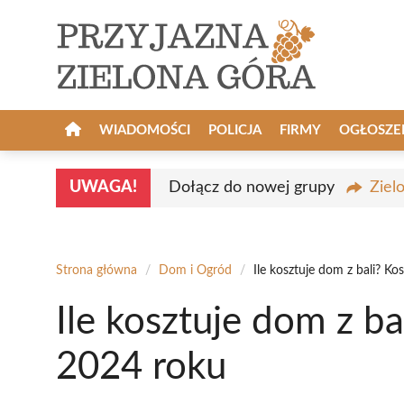
Przejdź
do
treści
WIADOMOŚCI
POLICJA
FIRMY
OGŁOSZE
UWAGA!
Dołącz do nowej grupy
Ziel
Strona główna
/
Dom i Ogród
/
Ile kosztuje dom z bali? 
Ile kosztuje dom z b
2024 roku