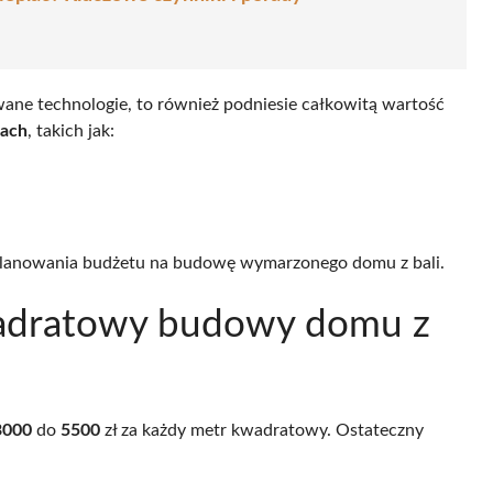
owane technologie, to również podniesie całkowitą wartość
tach
, takich jak:
e planowania budżetu na budowę wymarzonego domu z bali.
kwadratowy budowy domu z
3000
do
5500
zł za każdy metr kwadratowy. Ostateczny