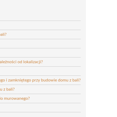
ali?
leżności od lokalizacji?
ego i zamkniętego przy budowie domu z bali?
 z bali?
 do murowanego?