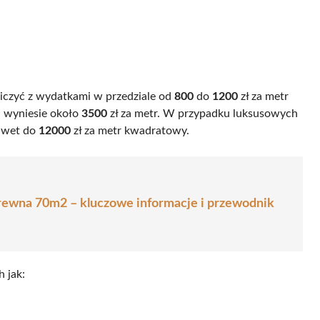
iczyć z wydatkami w przedziale od
800
do
1200
zł za metr
a wyniesie około
3500
zł za metr. W przypadku luksusowych
awet do
12000
zł za metr kwadratowy.
ewna 70m2 – kluczowe informacje i przewodnik
h jak: