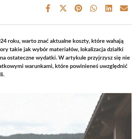
Share
Share
Share
Share
Share
Share
on
on
on
on
on
on
Facebook
X
Pinterest
WhatsApp
LinkedIn
Email
(Twitter)
4 roku, warto znać aktualne koszty, które wahają
ry takie jak wybór materiałów, lokalizacja działki
 ostateczne wydatki. W artykule przyjrzysz się nie
datkowymi warunkami, które powinieneś uwzględnić
i.