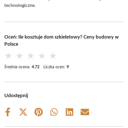
technologiczne.
Oceń: Ile kosztuje dom szkieletowy? Ceny budowy w
Polsce
★
★
★
★
★
Średnia ocena:
4.72
Liczba ocen:
9
Udostępnij
Share
Share
Share
Share
Share
Share
on
on
on
on
on
on
Facebook
X
Pinterest
WhatsApp
LinkedIn
Email
(Twitter)