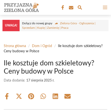
Przejdź
M
do
treści
Dołącz do nowej grupy
Zielona Góra - Ogłoszenia |
UWAGA!
Sprzedam | Kupię | Zamienię | Praca
Strona główna
/
Dom i Ogród
/
Ile kosztuje dom szkieletowy?
Ceny budowy w Polsce
Ile kosztuje dom szkieletowy?
Ceny budowy w Polsce
Data dodania:
17 sierpnia 2025 r.
Share
Share
Share
Share
Share
Share
on
on
on
on
on
on
Facebook
X
Pinterest
WhatsApp
LinkedIn
Email
(Twitter)