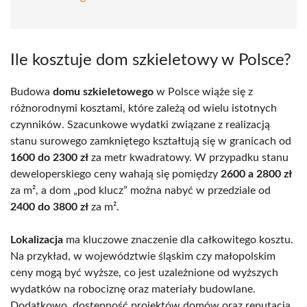
Ile kosztuje dom szkieletowy w Polsce?
Budowa
domu szkieletowego
w Polsce wiąże się z
różnorodnymi kosztami, które zależą od wielu istotnych
czynników. Szacunkowe wydatki związane z realizacją
stanu surowego zamkniętego kształtują się w granicach od
1600 do 2300 zł
za metr kwadratowy. W przypadku stanu
deweloperskiego ceny wahają się pomiędzy
2600 a 2800 zł
za m², a dom „pod klucz” można nabyć w przedziale od
2400 do 3800 zł
za m².
Lokalizacja
ma kluczowe znaczenie dla całkowitego kosztu.
Na przykład, w województwie śląskim czy małopolskim
ceny mogą być wyższe, co jest uzależnione od wyższych
wydatków na robociznę oraz materiały budowlane.
Dodatkowo, dostępność projektów domów oraz reputacja