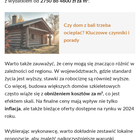
z wydatkiem od
2750 do 4600 zł za m²
.
Czy dom z bali trzeba
ocieplać? Kluczowe czynniki i
porady
Warto także zauważyć, że ceny mogą się znacząco różnić w
zależności od regionu. W województwach, gdzie standard
życia jest wyższy, stawki za robociznę są również wyższe.
Co więcej, budowa większych domów szkieletowych
często wiąże się z
obniżeniem kosztów za m²
, co jest
efektem skali. Na finalne ceny mają wpływ nie tylko
inflacja
, ale także bieżące oferty dostępne na rynku w 2024
roku.
Wybierając wykonawcę, warto dokładnie zestawić lokalne
propozycje, aby znaleźć najkorzystniejsze warunki