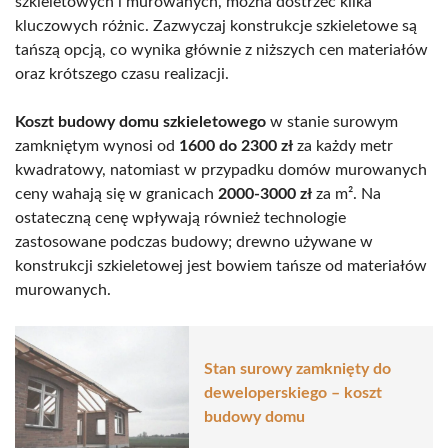
szkieletowych i murowanych, można dostrzec kilka
kluczowych różnic. Zazwyczaj konstrukcje szkieletowe są
tańszą opcją, co wynika głównie z niższych cen materiałów
oraz krótszego czasu realizacji.
Koszt budowy domu szkieletowego
w stanie surowym
zamkniętym wynosi od
1600 do 2300 zł
za każdy metr
kwadratowy, natomiast w przypadku domów murowanych
ceny wahają się w granicach
2000-3000 zł
za m². Na
ostateczną cenę wpływają również technologie
zastosowane podczas budowy; drewno używane w
konstrukcji szkieletowej jest bowiem tańsze od materiałów
murowanych.
Stan surowy zamknięty do
deweloperskiego – koszt
budowy domu