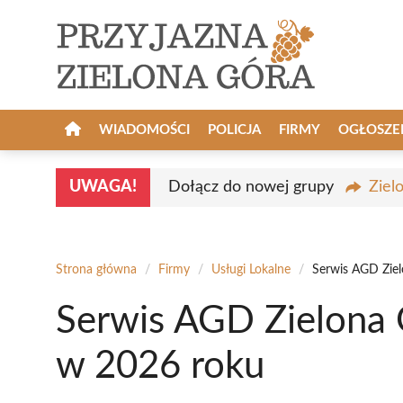
Przejdź
do
treści
WIADOMOŚCI
POLICJA
FIRMY
OGŁOSZE
UWAGA!
Dołącz do nowej grupy
Ziel
Strona główna
/
Firmy
/
Usługi Lokalne
/
Serwis AGD Ziel
Serwis AGD Zielona 
w 2026 roku