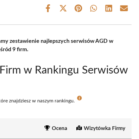
Share
Share
Share
Share
Share
Share
on
on
on
on
on
on
Facebook
X
Pinterest
WhatsApp
LinkedIn
Email
(Twitter)
amy zestawienie najlepszych serwisów AGD w
śród 9 firm.
 Firm w Rankingu Serwisów
które znajdziesz w naszym rankingu.
Ocena
Wizytówka Firmy