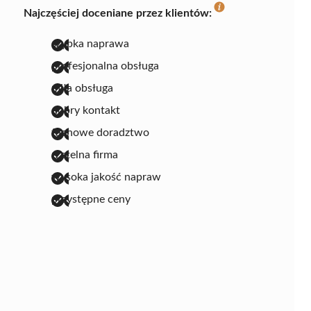
Najczęściej doceniane przez klientów:
szybka naprawa
profesjonalna obsługa
miła obsługa
dobry kontakt
fachowe doradztwo
rzetelna firma
wysoka jakość napraw
przystępne ceny