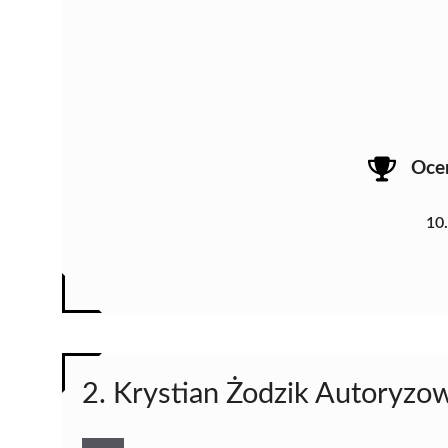
Oce
10
2. Krystian Żodzik Autoryz