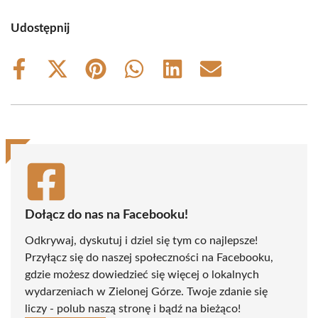
Udostępnij
Share
Share
Share
Share
Share
Share
on
on
on
on
on
on
Facebook
X
Pinterest
WhatsApp
LinkedIn
Email
(Twitter)
Dołącz do nas na Facebooku!
Odkrywaj, dyskutuj i dziel się tym co najlepsze!
Przyłącz się do naszej społeczności na Facebooku,
gdzie możesz dowiedzieć się więcej o lokalnych
wydarzeniach w Zielonej Górze. Twoje zdanie się
liczy - polub naszą stronę i bądź na bieżąco!