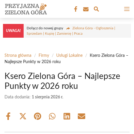
Przejdź
M
do
treści
Dołącz do nowej grupy
Zielona Góra - Ogłoszenia |
UWAGA!
Sprzedam | Kupię | Zamienię | Praca
Strona główna
/
Firmy
/
Usługi Lokalne
/
Ksero Zielona Góra –
Najlepsze Punkty w 2026 roku
Ksero Zielona Góra – Najlepsze
Punkty w 2026 roku
Data dodania:
1 sierpnia 2026 r.
Share
Share
Share
Share
Share
Share
on
on
on
on
on
on
Facebook
X
Pinterest
WhatsApp
LinkedIn
Email
(Twitter)