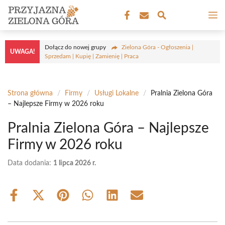
Przejdź
M
do
treści
Dołącz do nowej grupy
Zielona Góra - Ogłoszenia |
UWAGA!
Sprzedam | Kupię | Zamienię | Praca
Strona główna
/
Firmy
/
Usługi Lokalne
/
Pralnia Zielona Góra
– Najlepsze Firmy w 2026 roku
Pralnia Zielona Góra – Najlepsze
Firmy w 2026 roku
Data dodania:
1 lipca 2026 r.
Share
Share
Share
Share
Share
Share
on
on
on
on
on
on
Facebook
X
Pinterest
WhatsApp
LinkedIn
Email
(Twitter)