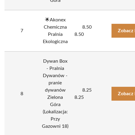
Góra
🌟Akonex
Chemiczna
8.50
7
Zobacz 
Pralnia
8.50
Ekologiczna
Dywan Box
- Pralnia
Dywanów -
pranie
dywanów
8.25
8
Zobacz 
Zielona
8.25
Góra
(Lokalizacja:
Przy
Gazowni 18)