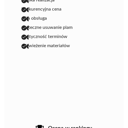
konkurencyjna cena
miła obsługa
skuteczne usuwanie plam
elastyczność terminów
odświeżenie materiałów