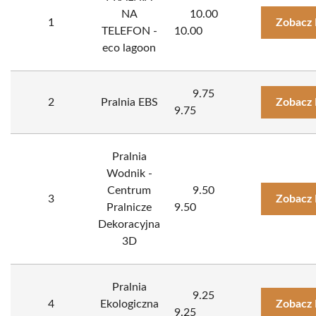
NA
10.00
1
Zobacz 
TELEFON -
10.00
eco lagoon
9.75
2
Pralnia EBS
Zobacz 
9.75
Pralnia
Wodnik -
Centrum
9.50
3
Zobacz 
Pralnicze
9.50
Dekoracyjna
3D
Pralnia
9.25
4
Ekologiczna
Zobacz 
9.25