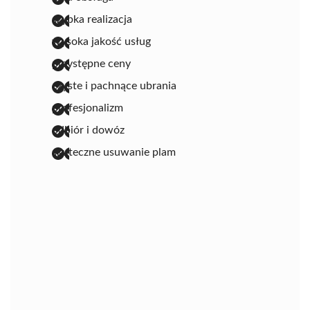
szybka realizacja
wysoka jakość usług
przystępne ceny
czyste i pachnące ubrania
profesjonalizm
odbiór i dowóz
skuteczne usuwanie plam