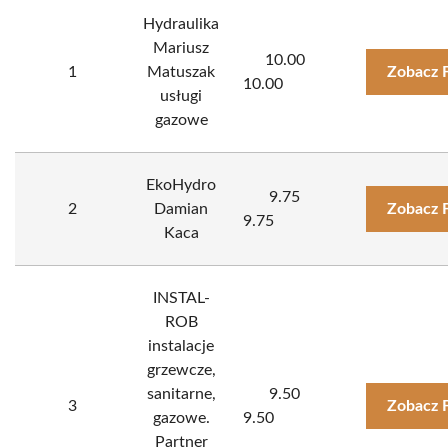
Hydraulika
Mariusz
10.00
1
Matuszak
Zobacz 
10.00
usługi
gazowe
EkoHydro
9.75
2
Damian
Zobacz 
9.75
Kaca
INSTAL-
ROB
instalacje
grzewcze,
sanitarne,
9.50
3
Zobacz 
gazowe.
9.50
Partner