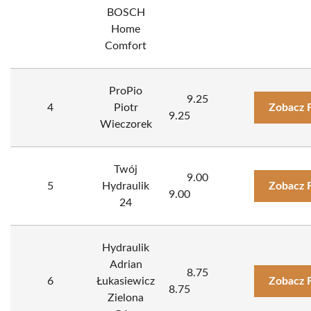
BOSCH
Home
Comfort
ProPio
9.25
4
Piotr
Zobacz 
9.25
Wieczorek
Twój
9.00
5
Hydraulik
Zobacz 
9.00
24
Hydraulik
Adrian
8.75
6
Łukasiewicz
Zobacz 
8.75
Zielona