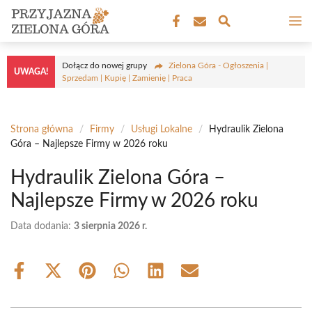
Przejdź
M
do
treści
Dołącz do nowej grupy
Zielona Góra - Ogłoszenia |
UWAGA!
Sprzedam | Kupię | Zamienię | Praca
Strona główna
/
Firmy
/
Usługi Lokalne
/
Hydraulik Zielona
Góra – Najlepsze Firmy w 2026 roku
Hydraulik Zielona Góra –
Najlepsze Firmy w 2026 roku
Data dodania:
3 sierpnia 2026 r.
Share
Share
Share
Share
Share
Share
on
on
on
on
on
on
Facebook
X
Pinterest
WhatsApp
LinkedIn
Email
(Twitter)