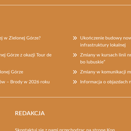
j w Zielonej Górze?
Ukończenie budowy now
infrastruktury lokalnej
nej Górze z okazji Tour de
Zmiany w kursach linii 
bo lubuskie”
lonej Górze
Zmiany w komunikacji mi
dów – Brody w 2026 roku
Informacja o objazdach 
REDAKCJA
Skontaktuj się z nami przechodząc na stronę
Kon