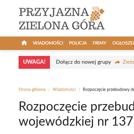
Przejdź
do
treści
WIADOMOŚCI
POLICJA
FIRMY
OGŁOSZE
UWAGA!
Dołącz do nowej grupy
Ziel
Strona główna
/
Wiadomości
/
Rozpoczęcie przebudowy dr
Rozpoczęcie przebu
wojewódzkiej nr 13