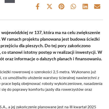
Share
Share
Share
Share
Share
Share
on
on
on
on
on
on
Facebook
X
Pinterest
WhatsApp
LinkedIn
Email
(Twitter)
wojewódzkiej nr 137, która ma na celu zwiększenie
 W ramach projektu planowana jest budowa ścieżki
 przejściu dla pieszych. Do tej pory zakończono
co stanowi istotny postęp w realizacji inwestycji. W
t oraz informacje o dalszych planach i finansowaniu.
ścieżki rowerowej o szerokości 2,5 metra. Wykonano już
, co umożliwiło ułożenie warstwy ścieralnej nawierzchni z
ałe prace będą obejmować roboty wykończeniowe, nasadzenia
 się do poprawy komfortu jazdy dla rowerzystów oraz
S.A., a jej zakończenie planowane jest na III kwartał 2025