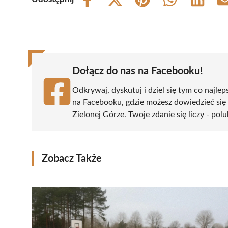
Share
Share
Share
Share
Share
on
on
on
on
on
Facebook
X
Pinterest
WhatsApp
LinkedIn
(Twitter)
Dołącz do nas na Facebooku!
Odkrywaj, dyskutuj i dziel się tym co najlep
na Facebooku, gdzie możesz dowiedzieć się
Zielonej Górze. Twoje zdanie się liczy - pol
Zobacz Także