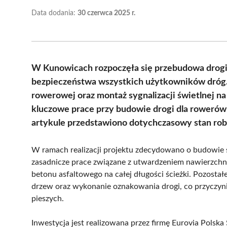
Data dodania:
30 czerwca 2025 r.
W Kunowicach rozpoczęła się przebudowa drogi 
bezpieczeństwa wszystkich użytkowników dróg.
rowerowej oraz montaż sygnalizacji świetlnej na
kluczowe prace przy budowie drogi dla rowerów, 
artykule przedstawiono dotychczasowy stan robó
W ramach realizacji projektu zdecydowano o budowie 
zasadnicze prace związane z utwardzeniem nawierzchni
betonu asfaltowego na całej długości ścieżki. Pozost
drzew oraz wykonanie oznakowania drogi, co przyczyni
pieszych.
Inwestycja jest realizowana przez firmę Eurovia Polska 