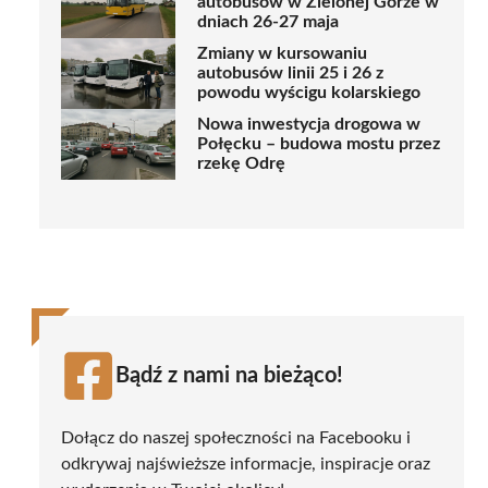
autobusów w Zielonej Górze w
dniach 26-27 maja
Zmiany w kursowaniu
autobusów linii 25 i 26 z
powodu wyścigu kolarskiego
Nowa inwestycja drogowa w
Połęcku – budowa mostu przez
rzekę Odrę
Bądź z nami na bieżąco!
Dołącz do naszej społeczności na Facebooku i
odkrywaj najświeższe informacje, inspiracje oraz