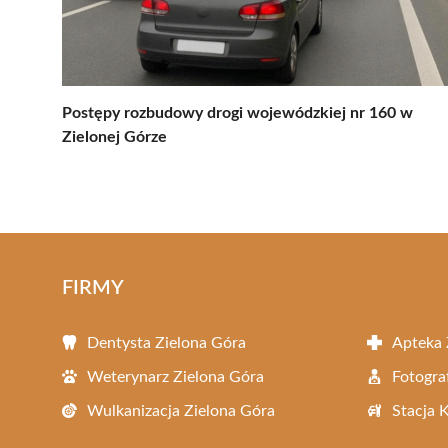
Postępy rozbudowy drogi wojewódzkiej nr 160 w
Zielonej Górze
FIRMY
Dentysta Zielona Góra
Apteka 
Weterynarz Zielona Góra
Fotogra
Wulkanizacja Zielona Góra
Stacja 