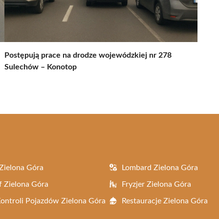
Postępują prace na drodze wojewódzkiej nr 278
Sulechów – Konotop
Zielona Góra
Lombard Zielona Góra
f Zielona Góra
Fryzjer Zielona Góra
Kontroli Pojazdów Zielona Góra
Restauracje Zielona Góra