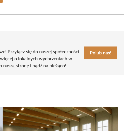
Share
on
Email
sze! Przyłącz się do naszej społeczności
Polub nas!
 więcej o lokalnych wydarzeniach w
ub naszą stronę i bądź na bieżąco!