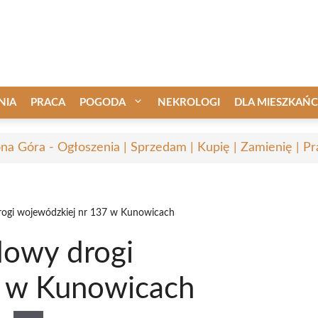
NIA
PRACA
POGODA
NEKROLOGI
DLA MIESZKAŃ
ona Góra - Ogłoszenia | Sprzedam | Kupię | Zamienię | Pr
ogi wojewódzkiej nr 137 w Kunowicach
dowy drogi
7 w Kunowicach