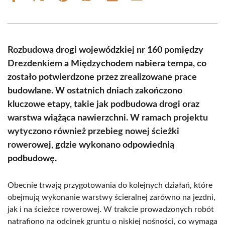
on
on
on
on
on
on
Facebook
X
Pinterest
WhatsApp
LinkedIn
Email
(Twitter)
Rozbudowa drogi wojewódzkiej nr 160 pomiędzy
Drezdenkiem a Międzychodem nabiera tempa, co
zostało potwierdzone przez zrealizowane prace
budowlane. W ostatnich dniach zakończono
kluczowe etapy, takie jak podbudowa drogi oraz
warstwa wiążąca nawierzchni. W ramach projektu
wytyczono również przebieg nowej ścieżki
rowerowej, gdzie wykonano odpowiednią
podbudowę.
Obecnie trwają przygotowania do kolejnych działań, które
obejmują wykonanie warstwy ścieralnej zarówno na jezdni,
jak i na ścieżce rowerowej. W trakcie prowadzonych robót
natrafiono na odcinek gruntu o niskiej nośności, co wymaga