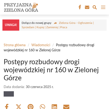
Przejdź
M
do
treści
Dołącz do nowej grupy
Zielona Góra - Ogłoszenia |
UWAGA!
Sprzedam | Kupię | Zamienię | Praca
Strona główna
/
Wiadomości
/
Postępy rozbudowy drogi
wojewódzkiej nr 160 w Zielonej Górze
Postępy rozbudowy drogi
wojewódzkiej nr 160 w Zielonej
Górze
Data dodania:
30 czerwca 2025 r.
Share
Share
Share
Share
Share
Share