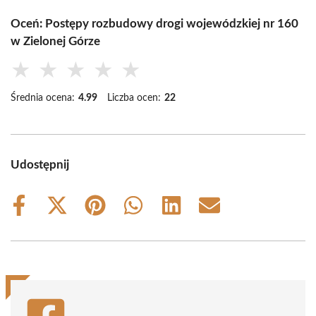
Oceń: Postępy rozbudowy drogi wojewódzkiej nr 160
w Zielonej Górze
★
★
★
★
★
Średnia ocena:
4.99
Liczba ocen:
22
Udostępnij
Share
Share
Share
Share
Share
Share
on
on
on
on
on
on
Facebook
X
Pinterest
WhatsApp
LinkedIn
Email
(Twitter)