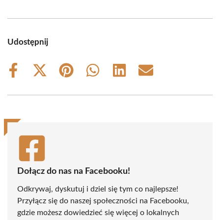
Udostępnij
Share
Share
Share
Share
Share
Share
on
on
on
on
on
on
Facebook
X
Pinterest
WhatsApp
LinkedIn
Email
(Twitter)
Dołącz do nas na Facebooku!
Odkrywaj, dyskutuj i dziel się tym co najlepsze!
Przyłącz się do naszej społeczności na Facebooku,
gdzie możesz dowiedzieć się więcej o lokalnych