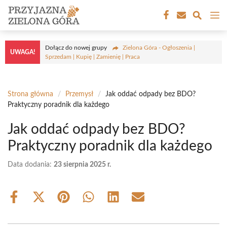
Przejdź
M
do
treści
Dołącz do nowej grupy
Zielona Góra - Ogłoszenia |
UWAGA!
Sprzedam | Kupię | Zamienię | Praca
Strona główna
/
Przemysł
/
Jak oddać odpady bez BDO?
Praktyczny poradnik dla każdego
Jak oddać odpady bez BDO?
Praktyczny poradnik dla każdego
Data dodania:
23 sierpnia 2025 r.
Share
Share
Share
Share
Share
Share
on
on
on
on
on
on
Facebook
X
Pinterest
WhatsApp
LinkedIn
Email
(Twitter)