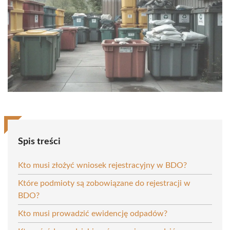
Spis treści
Kto musi złożyć wniosek rejestracyjny w BDO?
Które podmioty są zobowiązane do rejestracji w
BDO?
Kto musi prowadzić ewidencję odpadów?