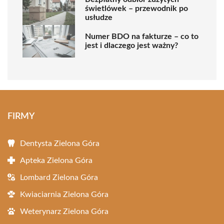
świetlówek – przewodnik po
usłudze
Numer BDO na fakturze – co to
jest i dlaczego jest ważny?
FIRMY
Dentysta Zielona Góra
Apteka Zielona Góra
Lombard Zielona Góra
Kwiaciarnia Zielona Góra
Weterynarz Zielona Góra