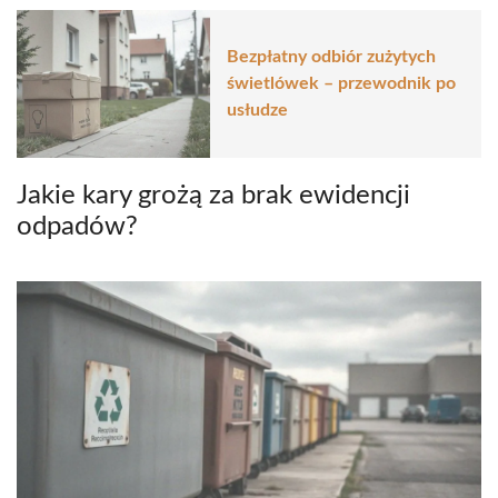
Bezpłatny odbiór zużytych
świetlówek – przewodnik po
usłudze
Jakie kary grożą za brak ewidencji
odpadów?