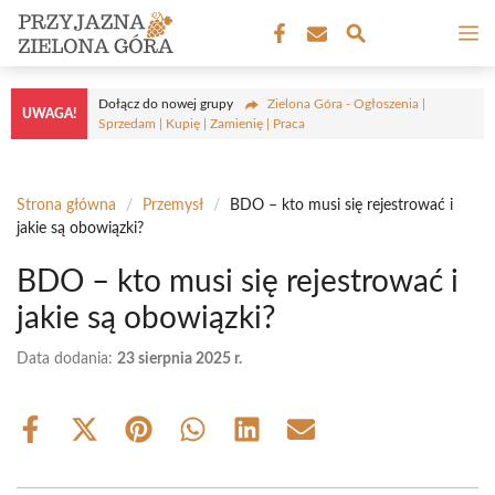
Przejdź
M
do
treści
Dołącz do nowej grupy
Zielona Góra - Ogłoszenia |
UWAGA!
Sprzedam | Kupię | Zamienię | Praca
Strona główna
/
Przemysł
/
BDO – kto musi się rejestrować i
jakie są obowiązki?
BDO – kto musi się rejestrować i
jakie są obowiązki?
Data dodania:
23 sierpnia 2025 r.
Share
Share
Share
Share
Share
Share
on
on
on
on
on
on
Facebook
X
Pinterest
WhatsApp
LinkedIn
Email
(Twitter)