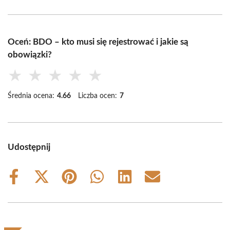
Oceń: BDO – kto musi się rejestrować i jakie są
obowiązki?
★
★
★
★
★
Średnia ocena:
4.66
Liczba ocen:
7
Udostępnij
Share
Share
Share
Share
Share
Share
on
on
on
on
on
on
Facebook
X
Pinterest
WhatsApp
LinkedIn
Email
(Twitter)