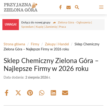
Przejdź
M
do
treści
Dołącz do nowej grupy
Zielona Góra - Ogłoszenia |
UWAGA!
Sprzedam | Kupię | Zamienię | Praca
Strona główna
/
Firmy
/
Zakupy i Handel
/
Sklep Chemiczny
Zielona Góra – Najlepsze Firmy w 2026 roku
Sklep Chemiczny Zielona Góra –
Najlepsze Firmy w 2026 roku
Data dodania:
2 sierpnia 2026 r.
Share
Share
Share
Share
Share
Share
on
on
on
on
on
on
Facebook
X
Pinterest
WhatsApp
LinkedIn
Email
(Twitter)