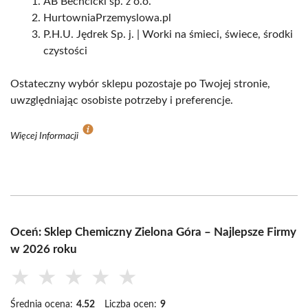
AB Bechcicki sp. z o.o.
HurtowniaPrzemyslowa.pl
P.H.U. Jędrek Sp. j. | Worki na śmieci, świece, środki
czystości
Ostateczny wybór sklepu pozostaje po Twojej stronie,
uwzględniając osobiste potrzeby i preferencje.
Więcej Informacji
Oceń: Sklep Chemiczny Zielona Góra – Najlepsze Firmy
w 2026 roku
★
★
★
★
★
Średnia ocena:
4.52
Liczba ocen:
9