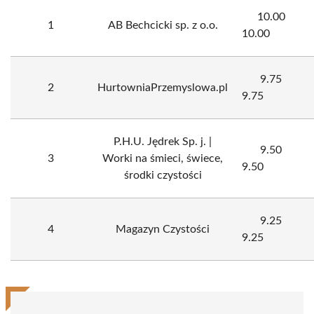
10.00
1
AB Bechcicki sp. z o.o.
10.00
9.75
2
HurtowniaPrzemyslowa.pl
9.75
P.H.U. Jędrek Sp. j. |
9.50
3
Worki na śmieci, świece,
9.50
środki czystości
9.25
4
Magazyn Czystości
9.25