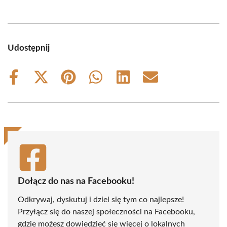
Udostępnij
Share
Share
Share
Share
Share
Share
on
on
on
on
on
on
Facebook
X
Pinterest
WhatsApp
LinkedIn
Email
(Twitter)
Dołącz do nas na Facebooku!
Odkrywaj, dyskutuj i dziel się tym co najlepsze!
Przyłącz się do naszej społeczności na Facebooku,
gdzie możesz dowiedzieć się więcej o lokalnych