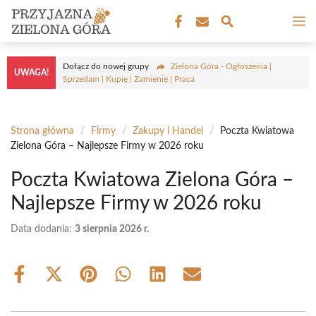
Przejdź
M
do
treści
Dołącz do nowej grupy
Zielona Góra - Ogłoszenia |
UWAGA!
Sprzedam | Kupię | Zamienię | Praca
Strona główna
/
Firmy
/
Zakupy i Handel
/
Poczta Kwiatowa
Zielona Góra – Najlepsze Firmy w 2026 roku
Poczta Kwiatowa Zielona Góra –
Najlepsze Firmy w 2026 roku
Data dodania:
3 sierpnia 2026 r.
Share
Share
Share
Share
Share
Share
on
on
on
on
on
on
Facebook
X
Pinterest
WhatsApp
LinkedIn
Email
(Twitter)