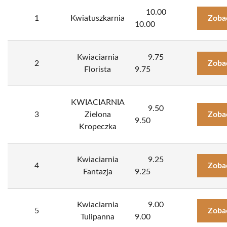
10.00
1
Kwiatuszkarnia
Zoba
10.00
Kwiaciarnia
9.75
2
Zoba
Florista
9.75
KWIACIARNIA
9.50
3
Zielona
Zoba
9.50
Kropeczka
Kwiaciarnia
9.25
4
Zoba
Fantazja
9.25
Kwiaciarnia
9.00
5
Zoba
Tulipanna
9.00