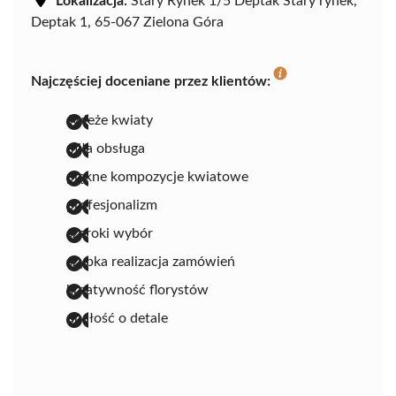
Lokalizacja:
Stary Rynek 1/5 Deptak Stary rynek,
Deptak 1, 65-067 Zielona Góra
Najczęściej doceniane przez klientów:
świeże kwiaty
miła obsługa
piękne kompozycje kwiatowe
profesjonalizm
szeroki wybór
szybka realizacja zamówień
kreatywność florystów
dbałość o detale