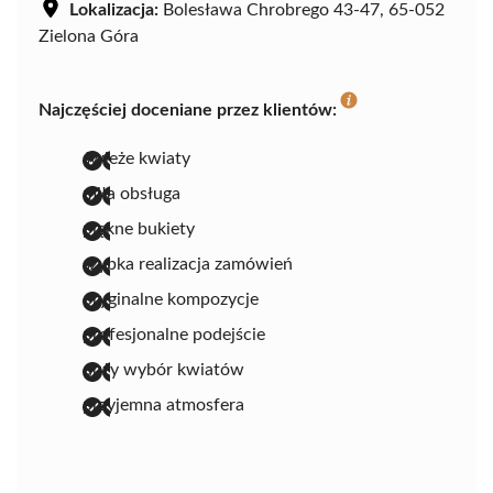
Lokalizacja:
Bolesława Chrobrego 43-47, 65-052
Zielona Góra
Najczęściej doceniane przez klientów:
świeże kwiaty
miła obsługa
piękne bukiety
szybka realizacja zamówień
oryginalne kompozycje
profesjonalne podejście
duży wybór kwiatów
przyjemna atmosfera