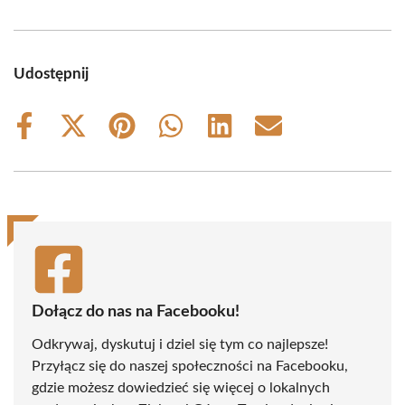
Udostępnij
Share
Share
Share
Share
Share
Share
on
on
on
on
on
on
Facebook
X
Pinterest
WhatsApp
LinkedIn
Email
(Twitter)
Dołącz do nas na Facebooku!
Odkrywaj, dyskutuj i dziel się tym co najlepsze!
Przyłącz się do naszej społeczności na Facebooku,
gdzie możesz dowiedzieć się więcej o lokalnych