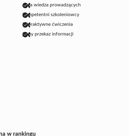
duża wiedza prowadzących
kompetentni szkoleniowcy
interaktywne ćwiczenia
jasny przekaz informacji
na w rankingu