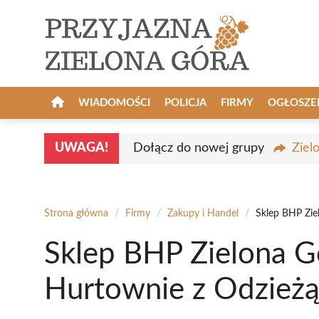
Przejdź
do
treści
WIADOMOŚCI
POLICJA
FIRMY
OGŁOSZE
UWAGA!
Dołącz do nowej grupy
Ziel
Strona główna
/
Firmy
/
Zakupy i Handel
/
Sklep BHP Zie
Sklep BHP Zielona G
Hurtownie z Odzież