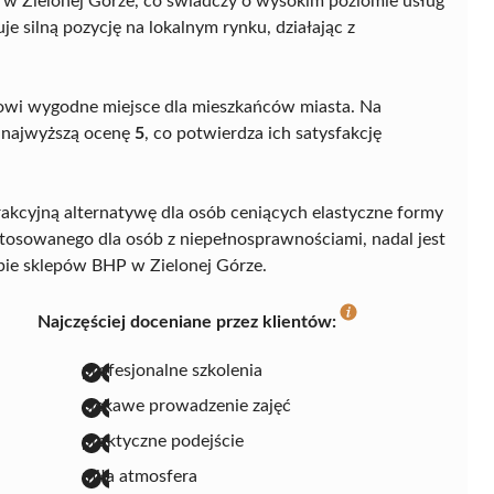
w Zielonej Górze, co świadczy o wysokim poziomie usług
e silną pozycję na lokalnym rynku, działając z
nowi wygodne miejsce dla mieszkańców miasta. Na
u najwyższą ocenę
5
, co potwierdza ich satysfakcję
trakcyjną alternatywę dla osób ceniących elastyczne formy
stosowanego dla osób z niepełnosprawnościami, nadal jest
ie sklepów BHP w Zielonej Górze.
Najczęściej doceniane przez klientów:
profesjonalne szkolenia
ciekawe prowadzenie zajęć
praktyczne podejście
miła atmosfera