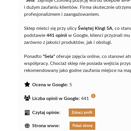
"Sela"
zajmuje czołową pozycję wśród sklepów BHP 
i dużym zaufaniu klientów. Firma skutecznie utrzymuj
profesjonalizmem i zaangażowaniem.
Sklep mieści się przy ulicy
Świętej Kingi 5A
, co sta
podstawie
441 opinii
w Google, klienci przyznali m
zarówno z jakości produktów, jak i obsługi.
Ponadto
"Sela"
oferuje zajęcia online, co stanowi a
współpracy. Chociaż sklep nie posiada wejścia przy
rekomendowany jako godne zaufania miejsce na map
Ocena w Google:
5
Liczba opinii w Google:
441
Czytaj opinie:
Zobacz profil
Strona www:
Pokaż stronę