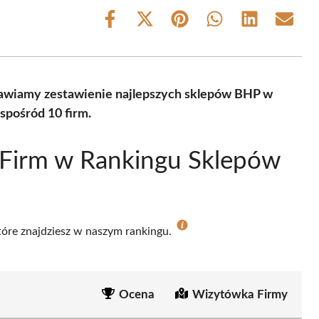
Share
Share
Share
Share
Share
Share
on
on
on
on
on
on
Facebook
X
Pinterest
WhatsApp
LinkedIn
Email
(Twitter)
tawiamy zestawienie najlepszych sklepów BHP w
spośród 10 firm.
 Firm w Rankingu Sklepów
które znajdziesz w naszym rankingu.
Ocena
Wizytówka Firmy