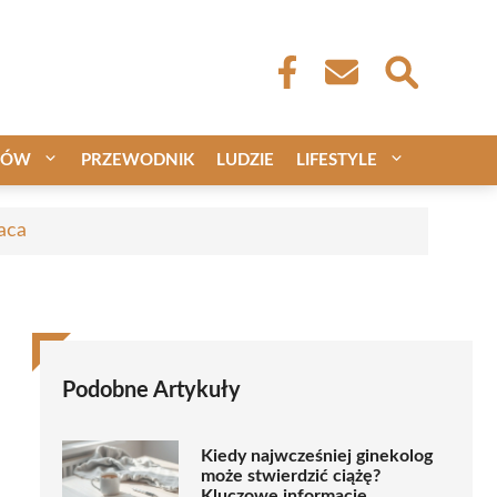
CÓW
PRZEWODNIK
LUDZIE
LIFESTYLE
aca
Podobne Artykuły
Kiedy najwcześniej ginekolog
może stwierdzić ciążę?
Kluczowe informacje