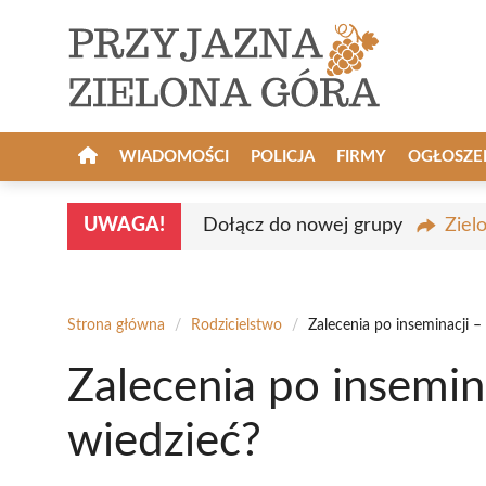
Przejdź
do
treści
WIADOMOŚCI
POLICJA
FIRMY
OGŁOSZE
UWAGA!
Dołącz do nowej grupy
Ziel
Strona główna
/
Rodzicielstwo
/
Zalecenia po inseminacji –
Zalecenia po insemin
wiedzieć?