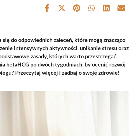
Share
Share
Share
Share
Share
Share
on
on
on
on
on
on
Facebook
X
Pinterest
WhatsApp
LinkedIn
Email
(Twitter)
ie się do odpowiednich zaleceń, które mogą znacząco
zenie intensywnych aktywności, unikanie stresu oraz
podstawowe zasady, których warto przestrzegać.
ia betaHCG po dwóch tygodniach, by ocenić rozwój
iegu? Przeczytaj więcej i zadbaj o swoje zdrowie!