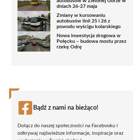
autobusów w Zielonej Górze w
dniach 26-27 maja
Zmiany w kursowaniu
autobusów linii 25 i 26 z
powodu wyścigu kolarskiego
Nowa inwestycja drogowa w
Połęcku – budowa mostu przez
rzekę Odrę
Bądź z nami na bieżąco!
Dołącz do naszej społeczności na Facebooku i
odkrywaj najświeższe informacje, inspiracje oraz