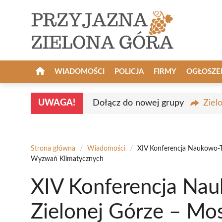
Przejdź
do
treści
WIADOMOŚCI
POLICJA
FIRMY
OGŁOSZE
UWAGA!
Dołącz do nowej grupy
Ziel
Strona główna
/
Wiadomości
/
XIV Konferencja Naukowo-Te
Wyzwań Klimatycznych
XIV Konferencja Na
Zielonej Górze – Mos