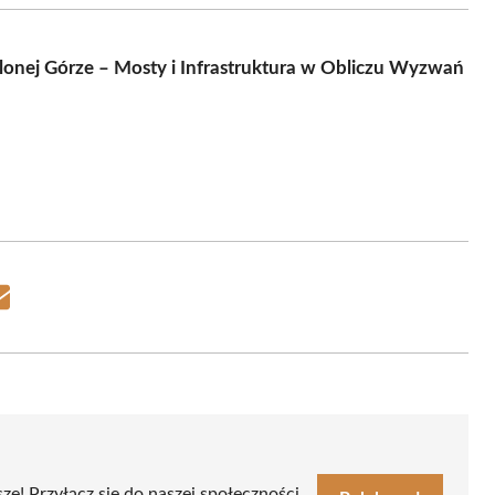
onej Górze – Mosty i Infrastruktura w Obliczu Wyzwań
Share
on
Email
sze! Przyłącz się do naszej społeczności