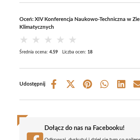
Oceń: XIV Konferencja Naukowo-Techniczna w Ziel
Klimatycznych
★
★
★
★
★
Średnia ocena:
4.59
Liczba ocen:
18
Udostępnij
Share
Share
Share
Share
Share
on
on
on
on
on
Facebook
X
Pinterest
WhatsApp
LinkedIn
(Twitter)
Dołącz do nas na Facebooku!
Odkrywaj, dyskutuj i dziel się tym co najlep