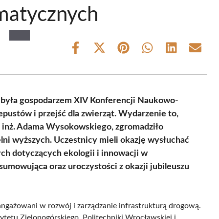
matycznych
Share
Share
Share
Share
Share
Share
on
on
on
on
on
on
Facebook
X
Pinterest
WhatsApp
LinkedIn
Email
(Twitter)
a była gospodarzem XIV Konferencji Naukowo-
ustów i przejść dla zwierząt. Wydarzenie to,
. inż. Adama Wysokowskiego, zgromadziło
elni wyższych. Uczestnicy mieli okazję wysłuchać
ch dotyczących ekologii i innowacji w
sumowująca oraz uroczystości z okazji jubileuszu
angażowani w rozwój i zarządzanie infrastrukturą drogową.
sytetu Zielonogórskiego, Politechniki Wrocławskiej i