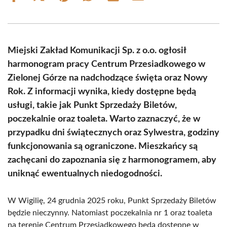
on
on
on
on
on
on
Facebook
X
Pinterest
WhatsApp
LinkedIn
Email
(Twitter)
Miejski Zakład Komunikacji Sp. z o.o. ogłosił
harmonogram pracy Centrum Przesiadkowego w
Zielonej Górze na nadchodzące święta oraz Nowy
Rok. Z informacji wynika, kiedy dostępne będą
usługi, takie jak Punkt Sprzedaży Biletów,
poczekalnie oraz toaleta. Warto zaznaczyć, że w
przypadku dni świątecznych oraz Sylwestra, godziny
funkcjonowania są ograniczone. Mieszkańcy są
zachęcani do zapoznania się z harmonogramem, aby
uniknąć ewentualnych niedogodności.
W Wigilię, 24 grudnia 2025 roku, Punkt Sprzedaży Biletów
będzie nieczynny. Natomiast poczekalnia nr 1 oraz toaleta
na terenie Centrum Przesiadkowego będą dostępne w