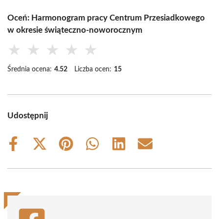
Oceń: Harmonogram pracy Centrum Przesiadkowego
w okresie świąteczno-noworocznym
★
★
★
★
★
Średnia ocena:
4.52
Liczba ocen:
15
Udostępnij
Share
Share
Share
Share
Share
Share
on
on
on
on
on
on
Facebook
X
Pinterest
WhatsApp
LinkedIn
Email
(Twitter)