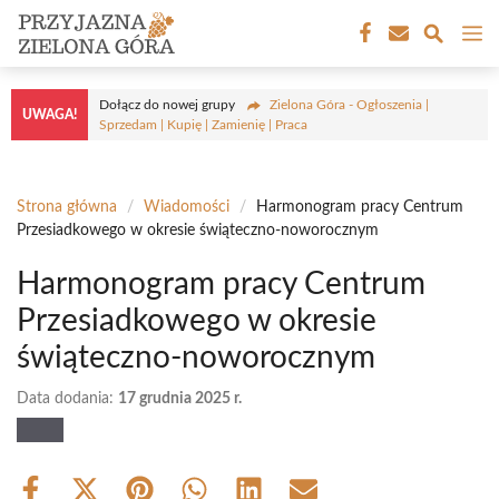
Przejdź
M
do
treści
Dołącz do nowej grupy
Zielona Góra - Ogłoszenia |
UWAGA!
Sprzedam | Kupię | Zamienię | Praca
Strona główna
/
Wiadomości
/
Harmonogram pracy Centrum
Przesiadkowego w okresie świąteczno-noworocznym
Harmonogram pracy Centrum
Przesiadkowego w okresie
świąteczno-noworocznym
Data dodania:
17 grudnia 2025 r.
Share
Share
Share
Share
Share
Share