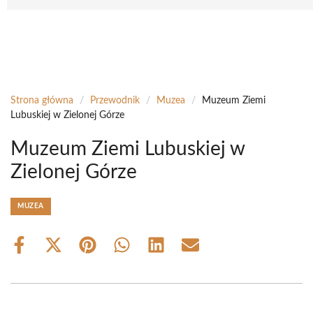
Strona główna
/
Przewodnik
/
Muzea
/
Muzeum Ziemi
Lubuskiej w Zielonej Górze
Muzeum Ziemi Lubuskiej w
Zielonej Górze
MUZEA
Share
Share
Share
Share
Share
Share
on
on
on
on
on
on
Facebook
X
Pinterest
WhatsApp
LinkedIn
Email
(Twitter)