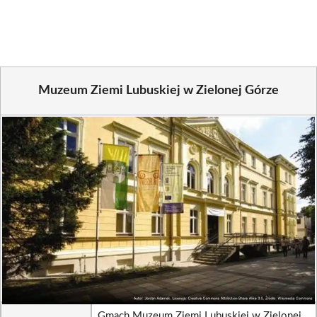
Facebook
X
Pinterest
WhatsApp
LinkedIn
Email
(Twitter)
Muzeum Ziemi Lubuskiej w Zielonej Górze
Gmach Muzeum Ziemi Lubuskiej w Zielonej