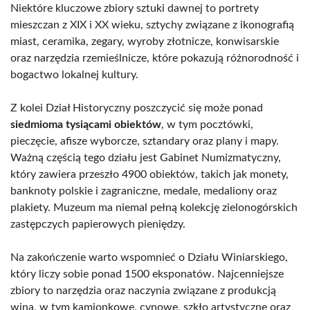
Niektóre kluczowe zbiory sztuki dawnej to portrety
mieszczan z XIX i XX wieku, sztychy związane z ikonografią
miast, ceramika, zegary, wyroby złotnicze, konwisarskie
oraz narzędzia rzemieślnicze, które pokazują różnorodność i
bogactwo lokalnej kultury.
Z kolei Dział Historyczny poszczycić się może ponad
siedmioma tysiącami obiektów
, w tym pocztówki,
pieczęcie, afisze wyborcze, sztandary oraz plany i mapy.
Ważną częścią tego działu jest Gabinet Numizmatyczny,
który zawiera przeszło 4900 obiektów, takich jak monety,
banknoty polskie i zagraniczne, medale, medaliony oraz
plakiety. Muzeum ma niemal pełną kolekcję zielonogórskich
zastępczych papierowych pieniędzy.
Na zakończenie warto wspomnieć o Działu Winiarskiego,
który liczy sobie ponad 1500 eksponatów. Najcenniejsze
zbiory to narzędzia oraz naczynia związane z produkcją
wina, w tym kamionkowe, cynowe, szkło artystyczne oraz