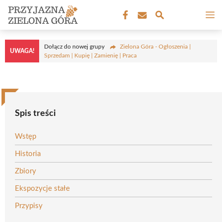
Przejdź
M
do
treści
Dołącz do nowej grupy
Zielona Góra - Ogłoszenia |
UWAGA!
Sprzedam | Kupię | Zamienię | Praca
Spis treści
Wstęp
Historia
Zbiory
Ekspozycje stałe
Przypisy