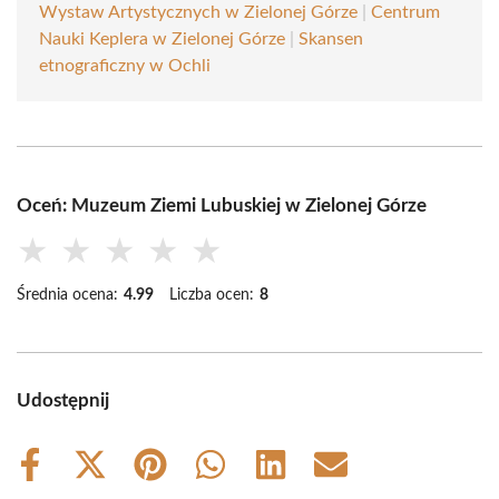
Wystaw Artystycznych w Zielonej Górze
|
Centrum
Nauki Keplera w Zielonej Górze
|
Skansen
etnograficzny w Ochli
Oceń: Muzeum Ziemi Lubuskiej w Zielonej Górze
★
★
★
★
★
Średnia ocena:
4.99
Liczba ocen:
8
Udostępnij
Share
Share
Share
Share
Share
Share
on
on
on
on
on
on