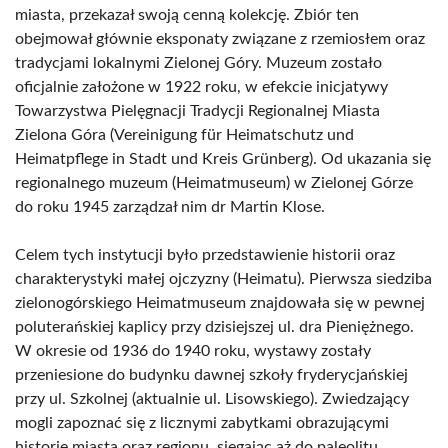
miasta, przekazał swoją cenną kolekcję. Zbiór ten
obejmował głównie eksponaty związane z rzemiosłem oraz
tradycjami lokalnymi Zielonej Góry. Muzeum zostało
oficjalnie założone w 1922 roku, w efekcie inicjatywy
Towarzystwa Pielęgnacji Tradycji Regionalnej Miasta
Zielona Góra (Vereinigung für Heimatschutz und
Heimatpflege in Stadt und Kreis Grünberg). Od ukazania się
regionalnego muzeum (Heimatmuseum) w Zielonej Górze
do roku 1945 zarządzał nim dr Martin Klose.
Celem tych instytucji było przedstawienie historii oraz
charakterystyki małej ojczyzny (Heimatu). Pierwsza siedziba
zielonogórskiego Heimatmuseum znajdowała się w pewnej
poluterańskiej kaplicy przy dzisiejszej ul. dra Pieniężnego.
W okresie od 1936 do 1940 roku, wystawy zostały
przeniesione do budynku dawnej szkoły fryderycjańskiej
przy ul. Szkolnej (aktualnie ul. Lisowskiego). Zwiedzający
mogli zapoznać się z licznymi zabytkami obrazującymi
historię miasta oraz regionu, sięgając aż do paleolitu.