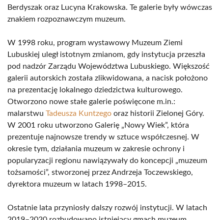
Berdyszak oraz Lucyna Krakowska. Te galerie były wówczas
znakiem rozpoznawczym muzeum.
W 1998 roku, program wystawowy Muzeum Ziemi
Lubuskiej uległ istotnym zmianom, gdy instytucja przeszła
pod nadzór Zarządu Województwa Lubuskiego. Większość
galerii autorskich została zlikwidowana, a nacisk położono
na prezentację lokalnego dziedzictwa kulturowego.
Otworzono nowe stałe galerie poświęcone m.in.:
malarstwu
Tadeusza Kuntzego
oraz historii Zielonej Góry.
W 2001 roku utworzono Galerię „Nowy Wiek”, która
prezentuje najnowsze trendy w sztuce współczesnej. W
okresie tym, działania muzeum w zakresie ochrony i
popularyzacji regionu nawiązywały do koncepcji „muzeum
tożsamości”, stworzonej przez Andrzeja Toczewskiego,
dyrektora muzeum w latach 1998–2015.
Ostatnie lata przyniosły dalszy rozwój instytucji. W latach
2019–2020 rozbudowano istniejący gmach muzeum,