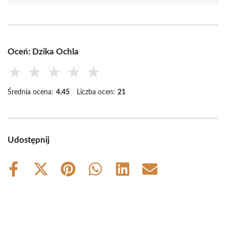
Oceń: Dzika Ochla
★
★
★
★
★
Średnia ocena:
4.45
Liczba ocen:
21
Udostępnij
Share
Share
Share
Share
Share
Share
on
on
on
on
on
on
Facebook
X
Pinterest
WhatsApp
LinkedIn
Email
(Twitter)