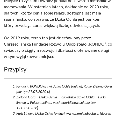
Miejsce to zyskało również popularność wśród miłośników
morsowania. W ostatnich latach, dokładnie od 2020 roku,
dla tych, którzy cenią sobie relaks, dostępna jest mała
sauna fińska, co sprawia, że Dzika Ochla jest punktem,
który przyciąga coraz większą liczbę odwiedzających.
Od 2019 roku, teren ten jest dzierżawiony przez
Chrześcijańską Fundację Rozwoju Osobistego „RONDO”, co
świadczy o ciągłym rozwoju i dbałości o oferowane usługi
w tym wyjątkowym miejscu.
Przypisy
Fundacja RONDO ożywi Dziką Ochlę [online], Radio Zielona Góra
[dostęp 27.07.2020 r.]
Zielona Góra – Dzika Ochla – Kąpielisko Dzika Ochla – Parki
linowe w Polsce [online], polskieparkilinowe.pl [dostęp
17.07.2020 r.]
Park Linowy Dzika Ochla [online], www.ziemialubuska.pl [dostęp