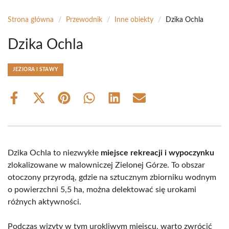
Strona główna
/
Przewodnik
/
Inne obiekty
/
Dzika Ochla
Dzika Ochla
JEZIORA I STAWY
Share
Share
Share
Share
Share
Share
on
on
on
on
on
on
Facebook
X
Pinterest
WhatsApp
LinkedIn
Email
(Twitter)
Dzika Ochla to niezwykłe
miejsce rekreacji i wypoczynku
zlokalizowane w malowniczej Zielonej Górze. To obszar
otoczony przyrodą, gdzie na sztucznym zbiorniku wodnym
o powierzchni 5,5 ha, można delektować się urokami
różnych aktywności.
Podczas wizyty w tym urokliwym miejscu, warto zwrócić