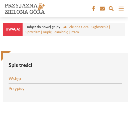
Przejdź
M
do
treści
Dołącz do nowej grupy
Zielona Góra - Ogłoszenia |
UWAGA!
Sprzedam | Kupię | Zamienię | Praca
Spis treści
Wstęp
Przypisy