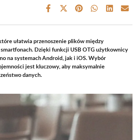
Share
Share
Share
Share
Share
Share
on
on
on
on
on
on
Facebook
X
Pinterest
WhatsApp
LinkedIn
Email
(Twitter)
 które ułatwia przenoszenie plików między
 smartfonach. Dzięki funkcji USB OTG użytkownicy
o na systemach Android, jak i iOS. Wybór
ojemności jest kluczowy, aby maksymalnie
czeństwo danych.