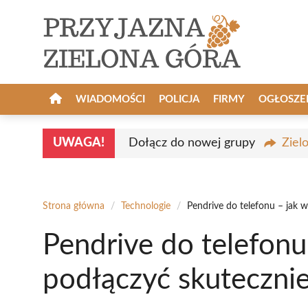
Przejdź
do
treści
WIADOMOŚCI
POLICJA
FIRMY
OGŁOSZE
UWAGA!
Dołącz do nowej grupy
Ziel
Strona główna
/
Technologie
/
Pendrive do telefonu – jak w
Pendrive do telefonu
podłączyć skuteczni