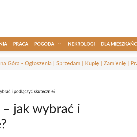
NIA
PRACA
POGODA
NEKROLOGI
DLA MIESZKAŃ
ona Góra - Ogłoszenia | Sprzedam | Kupię | Zamienię | Pr
ybrać i podłączyć skutecznie?
 – jak wybrać i
e?