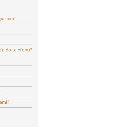
zędziem?
’a do telefonu?
?
zami?