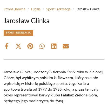
Strona główna
/
Ludzie
/
Sport i rekreacja
/
Jarosław Glinka
Jarosław Glinka
SPORT I REKREACJA
Share
Share
Share
Share
Share
Share
on
on
on
on
on
on
Facebook
X
Pinterest
WhatsApp
LinkedIn
Email
(Twitter)
Jarosław Glinka, urodzony 8 sierpnia 1959 roku w Zielonej
Górze,
był wybitnym polskim żużlowcem
, który na stałe
wpisał się w historię polskiego sportu. Jego kariera
sportowa trwała od 1977 do 1985 roku, a przez ten cały
okres reprezentował barwy klubu
Falubaz Zielona Góra
,
będącego jego macierzystą drużyną.