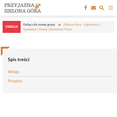
Przejdź
M
do
treści
Dołącz do nowej grupy
Zielona Góra - Ogłoszenia |
UWAGA!
Sprzedam | Kupię | Zamienię | Praca
Spis treści
Wstęp
Przypisy