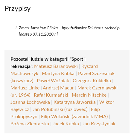
Przypisy
Zmarł Jarosław Glinka – były żużlowiec Falubazu. zachod.pl.
[dostęp 07.11.2020 r.]
Pozostali ludzie w kategorii "Sport i
rekreacja":
Mateusz Baranowski
|
Ryszard
Machowczyk
|
Martyna Kubka
|
Paweł Szcześniak
(koszykarz)
|
Paweł Woźniak
|
Grzegorz Kukiełka
|
Mariusz Linke
|
Andrzej Macur
|
Marek Czerniawski
(ur. 1964)
|
Rafał Kurmański
|
Marcin Nitschke
|
Joanna Łochowska
|
Katarzyna Jaworska
|
Wiktor
Rajewicz
|
Jan Połubiński (żużlowiec)
|
Filip
Prokopyszyn
|
Filip Wolański (zawodnik MMA)
|
Bożena Zientarska
|
Jacek Kubka
|
Jan Krzystyniak